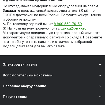
Не откладывайте модернизацию оборудования на потом.
Закажите
промышленный электродвигатель 3.0 кВт по
ГОСТ с доставкой по всей России. Получите консультацию
и оформите покупку:
📞 По телефону горячей линии:
8 800 550-79-59
.
✉️ Написав на электронную почту:
zakaz@uesk.org
.
Мы гарантируем официальную гарантию, полный комплект
документов и оперативную отгрузку со склада.
Позвоните
нам, чтобы уточнить наличие и стоимость выбранной
модели двигателя для вашего станка!
Электродвигатели
Вспомогательные системы
Насосное оборудование
Покупателям