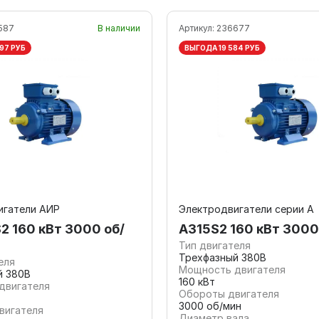
587
В наличии
Артикул:
236677
97 РУБ
ВЫГОДА 19 584 РУБ
игатели АИР
Электродвигатели серии А
2 160 кВт 3000 об/
А315S2 160 кВт 3000
Тип двигателя
Трехфазный 380В
еля
Мощность двигателя
й 380В
160 кВт
двигателя
Обороты двигателя
3000 об/мин
вигателя
Диаметр вала