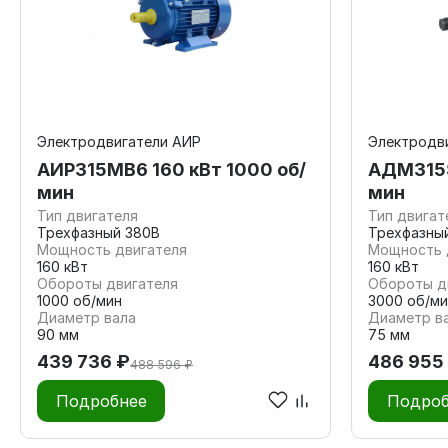
Электродвигатели АИР
Электродв
АИР315МВ6 160 кВт 1000 об/
АДМ315S
мин
мин
Тип двигателя
Тип двигат
Трехфазный 380В
Трехфазны
Мощность двигателя
Мощность 
160 кВт
160 кВт
Обороты двигателя
Обороты д
1000 об/мин
3000 об/ми
Диаметр вала
Диаметр в
90 мм
75 мм
439 736 ₽
486 955
488 596 ₽
Подробнее
Подроб