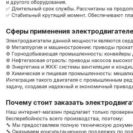
и другого оборудования.
✅ Длительный срок службы. Рассчитаны на продол
✅ Стабильный крутящий момент. Обеспечивают пла
Сферы применения электродвигателе
Электродвигатели данной мощности являются серд
⚙️ Металлургия и машиностроение: приводы прокат
⚙️ Горнодобывающая промышленность: конвейеры д
⚙️ Нефтегазовая отрасль: приводы насосов высоког
⚙️ Энергетика и ЖКХ: системы вентиляции и конди
⚙️ Химическая и пищевая промышленность: мешалки
Интеграция такого двигателя с промышленным ред
задачу, создавая надежный и экономичный приводн
Почему стоит заказать электродвигат
Наш интернет-магазин предлагает только провере
бесперебойность всего производства, поэтому:
🔧 Мы предоставляем полную техническую докумен
🔧 Оказываем консультационную поддержку по подб