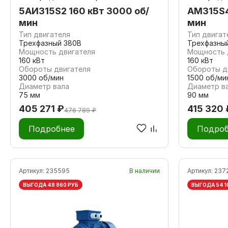
5АИ315S2 160 кВт 3000 об/
АМ315S4
мин
мин
Тип двигателя
Тип двигат
Трехфазный 380В
Трехфазны
Мощность двигателя
Мощность 
160 кВт
160 кВт
Обороты двигателя
Обороты д
3000 об/мин
1500 об/ми
Диаметр вала
Диаметр в
75 мм
90 мм
405 271 ₽
415 320 
476 789 ₽
Подробнее
Подроб
Артикул:
235595
В наличии
Артикул:
237
ВЫГОДА 48 860 РУБ
ВЫГОДА 54 1