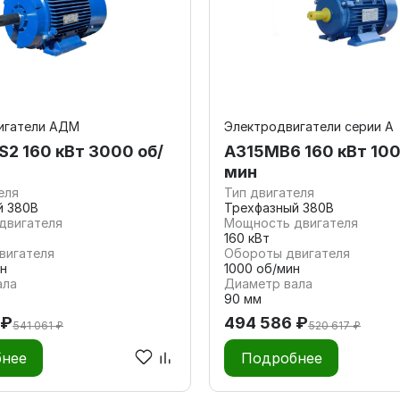
игатели АДМ
Электродвигатели серии А
2 160 кВт 3000 об/
А315MВ6 160 кВт 100
мин
еля
Тип двигателя
й 380В
Трехфазный 380В
двигателя
Мощность двигателя
160 кВт
вигателя
Обороты двигателя
н
1000 об/мин
ала
Диаметр вала
90 мм
 ₽
494 586 ₽
541 061 ₽
520 617 ₽
нее
Подробнее