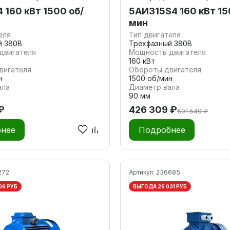
 160 кВт 1500 об/
5АИ315S4 160 кВт 15
мин
еля
Тип двигателя
й 380В
Трехфазный 380В
двигателя
Мощность двигателя
160 кВт
вигателя
Обороты двигателя
н
1500 об/мин
ала
Диаметр вала
90 мм
₽
426 309 ₽
501 540 ₽
нее
Подробнее
272
Артикул:
236685
06 РУБ
ВЫГОДА 26 031 РУБ