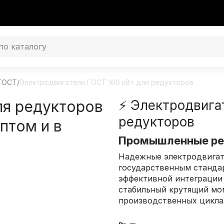
 ГОСТ
/
Электродвигатели ГОСТ 160 кВт для редукторов
ля редукторов
⚡ Электродвига
редукторов
птом и в
Промышленные ре
Надежные электродвига
государственным стандар
эффективной интеграции
стабильный крутящий мо
производственных цикла