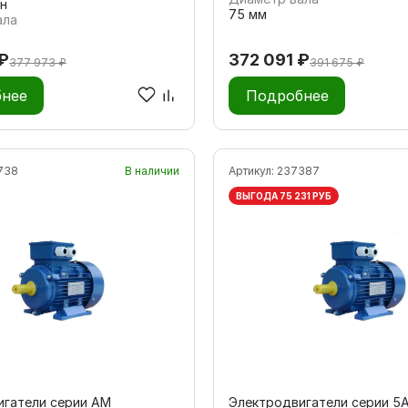
н
75 мм
ала
₽
372 091 ₽
377 973 ₽
391 675 ₽
нее
Подробнее
738
В наличии
Артикул:
237387
ВЫГОДА 75 231 РУБ
игатели серии АМ
Электродвигатели серии 5