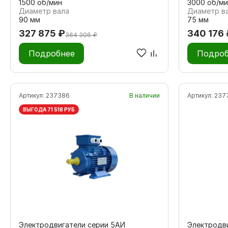
1500 об/мин
3000 об/ми
Диаметр вала
Диаметр в
90 мм
75 мм
327 875 ₽
340 176 
364 306 ₽
Подробнее
Подроб
Артикул:
237386
В наличии
Артикул:
237
ВЫГОДА 71 518 РУБ
Электродвигатели серии 5АИ
Электродв