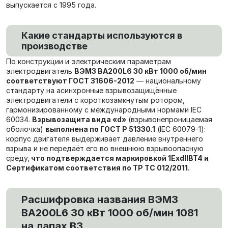
выпускается с 1995 года.
Какие стандарты используются в
производстве
По конструкции и электрическим параметрам
электродвигатель
ВЭМЗ ВА200L6 30 кВт 1000 об/мин
соответствуют ГОСТ 31606-2012
— национальному
стандарту на асинхронные взрывозащищённые
электродвигатели с короткозамкнутым ротором,
гармонизированному с международными нормами IEC
60034.
Взрывозащита вида «d»
(взрывонепроницаемая
оболочка)
выполнена по ГОСТ Р 51330.1
(IEC 60079-1):
корпус двигателя выдерживает давление внутреннего
взрыва и не передаёт его во внешнюю взрывоопасную
среду,
что подтверждается маркировкой 1ExdIIBT4 и
Сертификатом соответствия по ТР ТС 012/2011.
Расшифровка названия ВЭМЗ
ВА200L6 30 кВт 1000 об/мин 1081
на лапах В3