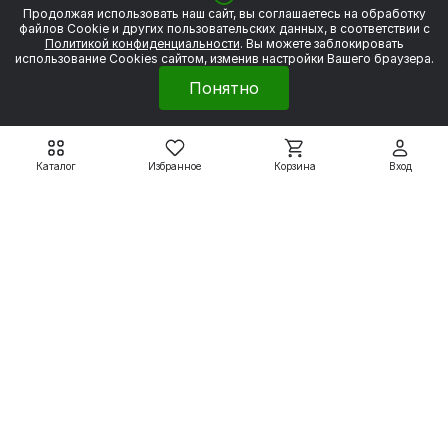
Продолжая использовать наш сайт, вы соглашаетесь на обработку
файлов Сookie и других пользовательских данных, в соответствии с
Политикой конфиденциальности
. Вы можете заблокировать
Электродвигатели
использование Cookies сайтом, изменив настройки Вашего браузера.
Понятно
Вспомогательные системы
Насосное оборудование
Каталог
Избранное
Корзина
Вход
Покупателям
8 800 550 79 59
zakaz@uesk.org
Режим работы
г. Екатеринбург с 09:00 до 18:00
© 2026 «УЭСК-ТЕХНОЛОГИИ»