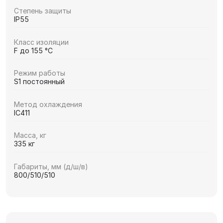
Степень защиты
IP55
Класс изоляции
F до 155 °C
Режим работы
S1 постоянный
Метод охлаждения
IC411
Масса, кг
335 кг
Габариты, мм (д/ш/в)
800/510/510