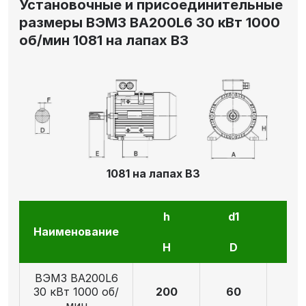
Установочные и присоединительные
размеры ВЭМЗ ВА200L6 30 кВт 1000
об/мин 1081 на лапах В3
1081 на лапах В3
h
d1
l1
Наименование
H
D
E
ВЭМЗ ВА200L6
30 кВт 1000 об/
200
60
14
мин