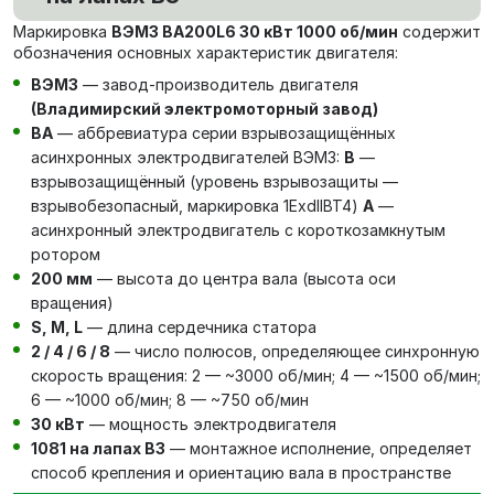
Маркировка
ВЭМЗ ВА200L6 30 кВт 1000 об/мин
содержит
обозначения основных характеристик двигателя:
ВЭМЗ
— завод-производитель двигателя
(Владимирский электромоторный завод)
ВА
— аббревиатура серии взрывозащищённых
асинхронных электродвигателей ВЭМЗ:
В
—
взрывозащищённый (уровень взрывозащиты —
взрывобезопасный, маркировка 1ExdIIBT4)
А
—
асинхронный электродвигатель с короткозамкнутым
ротором
200 мм
— высота до центра вала (высота оси
вращения)
S, M, L
— длина сердечника статора
2 / 4 / 6 / 8
— число полюсов, определяющее синхронную
скорость вращения: 2 — ~3000 об/мин; 4 — ~1500 об/мин;
6 — ~1000 об/мин; 8 — ~750 об/мин
30 кВт
— мощность электродвигателя
1081 на лапах В3
— монтажное исполнение, определяет
способ крепления и ориентацию вала в пространстве