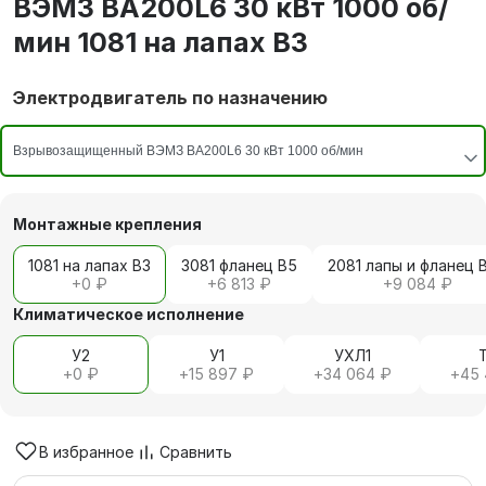
ВЭМЗ ВА200L6 30 кВт 1000 об/
мин 1081 на лапах В3
Электродвигатель по назначению
Монтажные крепления
1081 на лапах В3
3081 фланец В5
2081 лапы и фланец 
+
0 ₽
+
6 813 ₽
+
9 084 ₽
Климатическое исполнение
У2
У1
УХЛ1
+
0 ₽
+
15 897 ₽
+
34 064 ₽
+
45 
В избранное
Сравнить