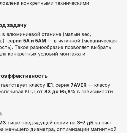
словлена конкретными техническими
од задачу
 в алюминиевой станине (малый вес,
ь), серии
5А и 5АМ
— в чугунной (механическая
ость). Такое разнообразие позволяет выбрать
для конкретных условий монтажа и
гоэффективность
тветствует классу
IE1
, серия
7AVER
— классу
беспечивая КПД от
83 до 95,8%
в зависимости
а
МЗ
тише предыдущей серии на
3–7 дБ
за счёт
ра меньшего диаметра, оптимизации магнитной