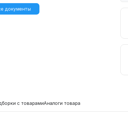
се документы
дборки с товарами
Аналоги товара