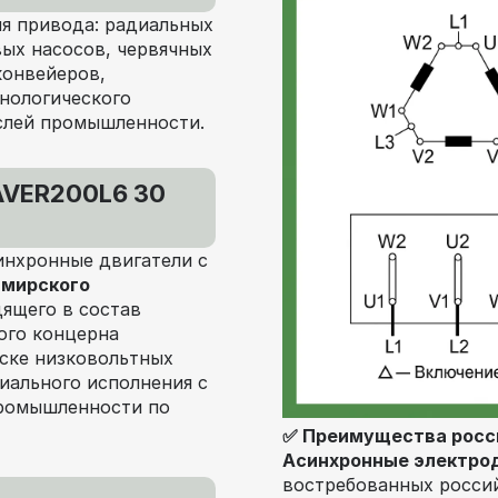
я привода: радиальных
ых насосов, червячных
конвейеров,
нологического
слей промышленности.
AVER200L6 30
инхронные двигатели с
мирского
дящего в состав
ого концерна
уске низковольтных
иального исполнения с
промышленности по
✅ Преимущества росс
Асинхронные электро
востребованных росси