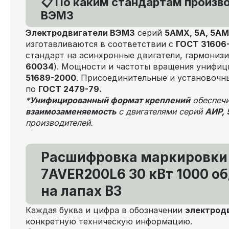
📋 По каким стандартам произв
ВЭМЗ
Электродвигатели ВЭМЗ
серий
5АМХ, 5А, 5АМ
изготавливаются в соответствии с
ГОСТ 31606
стандарт на асинхронные двигатели, гармониз
60034
). Мощности и частоты вращения унифи
51689-2000
. Присоединительные и установоч
по
ГОСТ 2479-79.
*
Унифицированный формат креплений
обеспечи
взаимозаменяемость
с двигателями серий
АИР, 
производителей.
Расшифровка маркировки
7AVER200L6 30 кВт 1000 об
на лапах В3
Каждая буква и цифра в обозначении
электрод
конкретную техническую информацию.