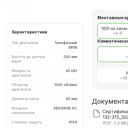
Монтажные к
1001 на лапах
Характеристики
+
0 ₽
Климатическо
Тип двигателя
Трехфазный
380В
Высота до центра
200 мм
вала
Мощность
30 кВт
У
двигателя
+
38
Обороты
1000 об/мин
двигателя
Диаметр вала
60 мм
Документ
Входное
380/660В AC
Сертифик
напряжение
132-315_20
Степень защиты
IP54
(PDF, 0.4 МБ