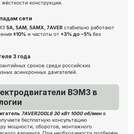
 жёсткости конструкции.
епадам сети
ЭМЗ
5А, 5АМ, 5АМХ, 7AVER
стабильно работают
жения
±10%
и частоты от
+3% до −5%
без
еля 3 года
рантийных сроков среди российских
зных асинхронных двигателей.
лектродвигатели ВЭМЗ в
логии
игатель
7AVER200L6 30 кВт 1000 об/мин
в
олучаете бесплатную консультацию
ору мощности, оборотов, монтажного
еского варианта. При необходимости подберём