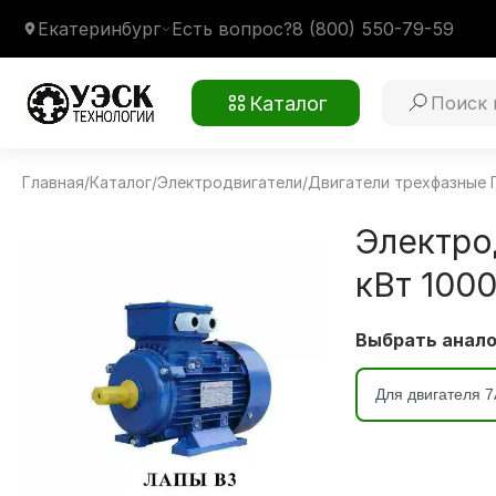
Екатеринбург
Есть вопрос?
8 (800) 550-79-59
Каталог
Главная
/
Каталог
/
Электродвигатели
/
Двигатели трехфазные
7AVER200L6 30 кВт 1000 об/мин
Монтажное крепление
1001 на лапах В3
Климатическое исполнение
У2
Электро
кВт 1000
Выбрать анало