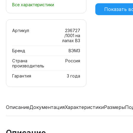
Все характеристики
Показать в
Артикул
236727
/1001 на
лапах В3
Бренд
ВЭМЗ
Страна
Россия
производитель
Гарантия
3 года
Описание
Документация
Характеристики
Размеры
По
Описание