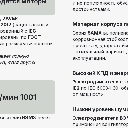
одятся моторы
и их популярность обу
достоинствами.
, 7AVER
Материал корпуса п
-2012
(национальный
ированный с
IEC
Серия
5АМХ
выполнена
цированы по
ГОСТ
коррозионная стойкост
ные размеры выполнены
прочность, ударостойк
оптимальный вариант 
вает полную
эксплуатации.
5А, 4АМ
других
Высокий КПД и энер
Электродвигатели
соо
IE2
по IEC 60034-30, о
от мощности.
/мин 1001
Низкий уровень шум
вигателя ВЭМЗ
несёт
Электродвигатели ВЭ
применения вентилято