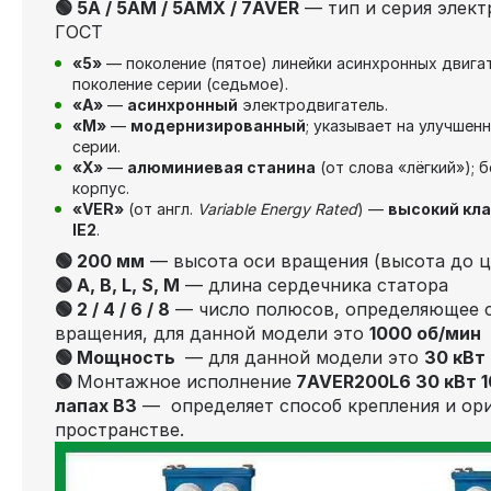
🟢 5А / 5АМ / 5АМХ / 7AVER
— тип и серия элект
ГОСТ
«5»
— поколение (пятое) линейки асинхронных двига
поколение серии (седьмое).
«А»
—
асинхронный
электродвигатель.
«М»
—
модернизированный
; указывает на улучше
серии.
«Х»
—
алюминиевая станина
(от слова «лёгкий»); 
корпус.
«VER»
(от англ.
Variable Energy Rated
) —
высокий кл
IE2
.
🟢 200 мм
— высота оси вращения (высота до ц
🟢 А, В, L, S, М
— длина сердечника статора
🟢 2 / 4 / 6 / 8
— число полюсов, определяющее 
вращения, для данной модели это
1000 об/мин
🟢 Мощность
— для данной модели это
30 кВт
🟢
Монтажное исполнение
7AVER200L6 30 кВт 1
лапах В3
— определяет способ крепления и ор
пространстве.