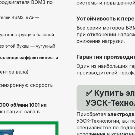
родвигателя ВЭМЗ по
системы и повышенной
телей ВЭМЗ.
«7»
—
Устойчивость к пер
Все серии моторов В
при отклонении напря
нную конструкцию базовой
снижения нагрузки.
без этой буквы — чугунный
Гарантия производит
асс энергоэффективности
Один из наибольших га
ентра вала)
производителей трёхфа
синхронную скорость
✅ Купить э
УЭСК-Техно
000 об/мин 1001 на
иентацию вала в
Приобретая
электродв
УЭСК-Технологии, вы п
специалистов по подб
исполнения и климатич