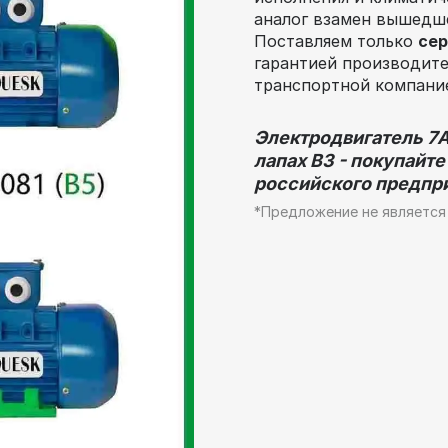
аналог взамен вышедше
Поставляем только
се
гарантией производит
транспортной компание
Электродвигатель
7A
лапах В3 -
покупайте 
российского предпр
*Предложение не является