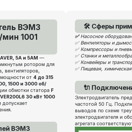
🛠 Сферы прим
тель ВЭМЗ
/мин 1001
✅
Насосное оборудова
✅ Вентиляторы и дымо
✅ Компрессоры и пнев
✅ Станки и металлооб
AVER, 5А и 5АМ
—
✅ Конвейеры и транспо
амкнутым ротором для
✅ Пищевая, химическая
, вентиляторов,
т мощности от
4 до 315
00, 1500 и 3000 об/
🔌 Подключени
яции обмотки статора
F
VER200L6 30 кВт 1000
Электродвигатель пред
и допускает
частотой 50 Гц. Подкл
ения.
выводов по схеме тре
электродвигателя и об
агрегата соответствую
елей ВЭМЗ