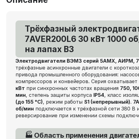
Трёхфазный электродвига
7AVER200L6 30 кВт 1000 об
на лапах В3
Электродвигатели ВЭМЗ серий 5АМХ, АИРМ, 7
трёхфазные асинхронные двигатели с короткоз
привода промышленного оборудования: насосов
компрессоров и конвейеров. Серия охватывае
кВт
при синхронных частотах вращения
750, 10
мин
, степень защиты корпуса
IP54
, класс изол
(до 155 °C)
, режим работы
S1 (непрерывный)
.
7A
об/мин
подключается к трёхфазной сети 380 В 
реверсирование при изменении схемы подключ
🏭 Область применения двигат