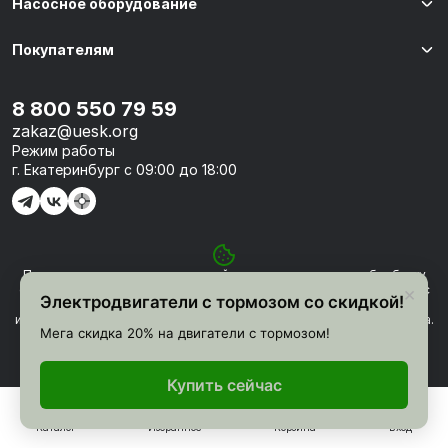
Насосное оборудование
Покупателям
8 800 550 79 59
zakaz@uesk.org
Режим работы
г. Екатеринбург с 09:00 до 18:00
Продолжая использовать наш сайт, вы соглашаетесь на обработку
© 2026 «УЭСК-ТЕХНОЛОГИИ»
файлов Сookie и других пользовательских данных, в соответствии с
×
Электродвигатели с тормозом со скидкой!
Политикой конфиденциальности
. Вы можете заблокировать
использование Cookies сайтом, изменив настройки Вашего браузера.
Мега скидка 20% на двигатели с тормозом!
Политика обработки персональных данных
Понятно
Сделано в
Framelink
Купить сейчас
Каталог
Избранное
Корзина
Вход