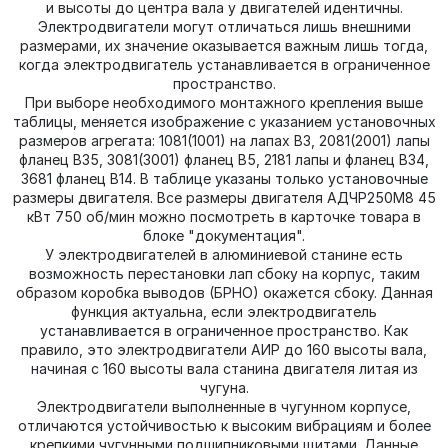
и высоты до центра вала у двигателей идентичны.
Электродвигатели могут отличаться лишь внешними
размерами, их значение оказывается важным лишь тогда,
когда электродвигатель устанавливается в ограниченное
пространство.
При выборе необходимого монтажного крепления выше
таблицы, меняется изображение с указанием установочных
размеров агрегата: 1081(1001) на лапах В3, 2081(2001) лапы
фланец В35, 3081(3001) фланец В5, 2181 лапы и фланец В34,
3681 фланец В14. В таблице указаны только установочные
размеры двигателя. Все размеры двигателя АДЧР250M8 45
кВт 750 об/мин можно посмотреть в карточке товара в
блоке "документация".
У электродвигателей в алюминиевой станине есть
возможность перестановки лап сбоку на корпус, таким
образом коробка выводов (БРНО) окажется сбоку. Данная
функция актуальна, если электродвигатель
устанавливается в ограниченное пространство. Как
правило, это электродвигатели АИР до 160 высоты вала,
начиная с 160 высоты вала станина двигателя литая из
чугуна.
Электродвигатели выполненные в чугунном корпусе,
отличаются устойчивостью к высоким вибрациям и более
крепкими чугунными подшипниковыми щитами. Данные