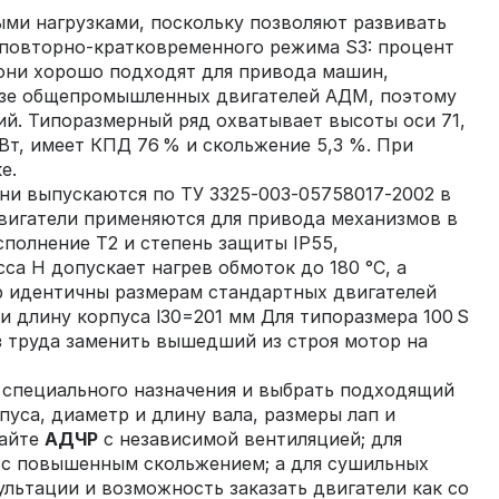
ми нагрузками, поскольку позволяют развивать
 повторно‑кратковременного режима S3: процент
 они хорошо подходят для привода машин,
азе общепромышленных двигателей АДМ, поэтому
й. Типоразмерный ряд охватывает высоты оси 71,
 кВт, имеет КПД 76 % и скольжение 5,3 %. При
е.
ни выпускаются по ТУ 3325‑003‑05758017‑2002 в
двигатели применяются для привода механизмов в
полнение Т2 и степень защиты IP55,
а H допускает нагрев обмоток до 180 °C, а
р идентичны размерам стандартных двигателей
и длину корпуса l30=201 мм Для типоразмера 100 S
ез труда заменить вышедший из строя мотор на
 специального назначения и выбрать подходящий
уса, диаметр и длину вала, размеры лап и
райте
АДЧР
с независимой вентиляцией; для
с повышенным скольжением; а для сушильных
ультации и возможность заказать двигатели как со