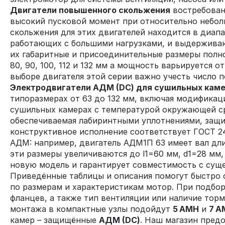
Двигатели повышенного скольжения
востребован
высокий пусковой момент при относительно небол
скольжения для этих двигателей находится в диа
работающих с большими нагрузками, и выдержива
их габаритные и присоединительные размеры полн
80, 90, 100, 112 и 132 мм а мощность варьируется 
выборе двигателя этой серии важно учесть число п
Электродвигатели АДМ (DC) для сушильных кам
типоразмерах от 63 до 132 мм, включая модифика
сушильных камерах с температурой окружающей сре
обеспечиваемая лабиринтными уплотнениями, защищ
конструктивное исполнение соответствует ГОСТ 2
АДМ: например, двигатель АДМ1П 63 имеет вал длин
эти размеры увеличиваются до l1=60 мм, d1=28 мм,
новую модель и гарантирует совместимость с су
Приведённые таблицы и описания помогут быстро 
по размерам и характеристикам мотор. При подбор
фланцев, а также тип вентиляции или наличие торм
монтажа в компактные узлы подойдут
5 АМН
и
7 А
камер – защищённые
АДМ (DC)
. Наш магазин предо