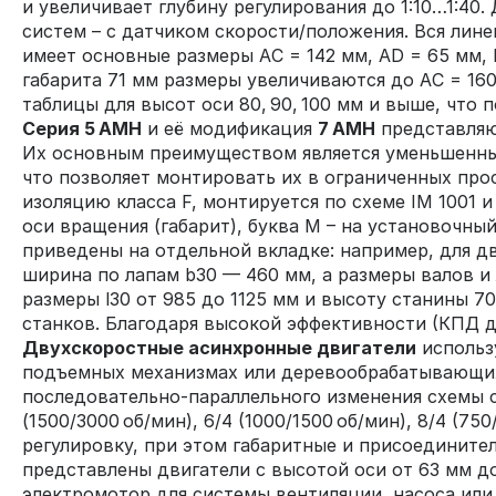
и увеличивает глубину регулирования до 1:10…1:40
систем – с датчиком скорости/положения. Вся лин
имеет основные размеры AС = 142 мм, AD = 65 мм, 
габарита 71 мм размеры увеличиваются до AС = 160
таблицы для высот оси 80, 90, 100 мм и выше, что
Серия 5 АМН
и её модификация
7 АМН
представляю
Их основным преимуществом является уменьшенный
что позволяет монтировать их в ограниченных про
изоляцию класса F, монтируется по схеме IM 1001 
оси вращения (габарит), буква M – на установочны
приведены на отдельной вкладке: например, для дв
ширина по лапам b30 — 460 мм, а размеры валов и
размеры l30 от 985 до 1125 мм и высоту станины 7
станков. Благодаря высокой эффективности (КПД 
Двухскоростные асинхронные двигатели
использу
подъемных механизмах или деревообрабатывающих 
последовательно‑параллельного изменения схемы ст
(1500/3000 об/мин), 6/4 (1000/1500 об/мин), 8/4 (7
регулировку, при этом габаритные и присоедините
представлены двигатели с высотой оси от 63 мм д
электромотор для системы вентиляции, насоса или 