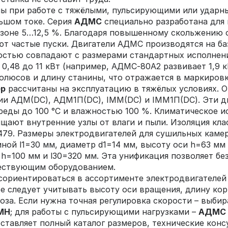
ы при работе с тяжёлыми, пульсирующими или ударны
ьшом токе. Серия
АДМС
специально разработана для
пазоне 5…12,5 %. Благодаря повышенному скольжению
ют частые пуски. Двигатели АДМС производятся на б
остью совпадают с размерами стандартных исполнени
от 0,48 до 11 кВт (например, АДМС‑80А2 развивает 1,9
олюсов и длину станины, что отражается в маркировк
ер
рассчитаны на эксплуатацию в тяжёлых условиях. О
ции АДМ(DC), АДМ1П(DC), IMM(DC) и IMM1П(DC). Эти 
ды до 100 °C и влажностью 100 %. Климатическое ис
ают внутренние узлы от влаги и пыли. Изоляция класс
479. Размеры электродвигателей для сушильных каме
ой l1=30 мм, диаметр d1=14 мм, высоту оси h=63 мм 
 h=100 мм и l30=320 мм. Эта унификация позволяет б
ществующим оборудованием.
сориентироваться в ассортименте электродвигателей
е следует учитывать высоту оси вращения, длину корп
оза. Если нужна точная регулировка скорости – выби
МН
; для работы с пульсирующими нагрузками –
АДМС
ставляет полный каталог размеров, технические конс