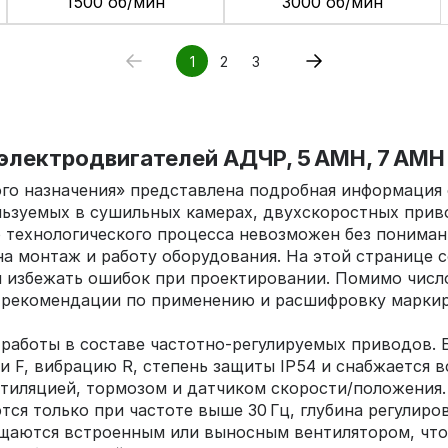
1500 об/мин
3000 об/мин
1
2
3
электродвигателей АДЧР, 5 АМН, 7 АМН
ого назначения» представлена подробная информация 
льзуемых в сушильных камерах, двухскоростных при
технологического процесса невозможен без понимани
а монтаж и работу оборудования. На этой странице 
 избежать ошибок при проектировании. Помимо числ
 рекомендации по применению и расшифровку маркиро
работы в составе частотно‑регулируемых приводов. 
ции F, вибрацию R, степень защиты IP54 и снабжается
тиляцией, тормозом и датчиком скорости/положения
тся только при частоте выше 30 Гц, глубина регулир
ащаются встроенным или выносным вентилятором, что 