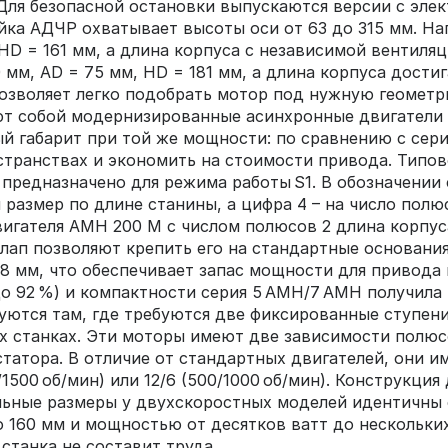
. Для безопасной остановки выпускаются версии с эл
ейка АДЧР охватывает высоты оси от 63 до 315 мм. На
HD = 161 мм, а длина корпуса с независимой вентиля
 мм, AD = 75 мм, HD = 181 мм, а длина корпуса дости
 позволяет легко подобрать мотор под нужную геометр
т собой модернизированные асинхронные двигатели 
 габарит при той же мощности: по сравнению с сер
странствах и экономить на стоимости привода. Типов
и предназначено для режима работы S1. В обозначении
й размер по длине станины, а цифра 4 – на число по
игателя АМН 200 М с числом полюсов 2 длина корпуса
 лап позволяют крепить его на стандартные основани
08 мм, что обеспечивает запас мощности для привода
до 92 %) и компактности серия 5 АМН/7 АМН получил
ются там, где требуются две фиксированные ступени
станках. Эти моторы имеют две зависимости полюсо
атора. В отличие от стандартных двигателей, они им
50/1500 об/мин) или 12/6 (500/1000 об/мин). Конструк
льные размеры у двухскоростных моделей идентичны 
о 160 мм и мощностью от десятков ватт до нескольки
станка не составит труда.