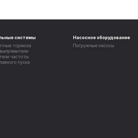
льные системы
Насосное оборудование
итные тормоза
Погружные насосы
 выпрямители
тели частоты
лавного пуска