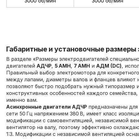
3000 об/мин
3000 об/мин
Габаритные и установочные размеры 
В разделе «Размеры электродвигателей специальн
двигателей
АДЧР
,
5 АМН
,
7 АМН
и
АДМ (DC)
, испо
Правильный выбор электромотора для конкретного 
между лапами, диаметры валов и фланцев влияют н
позволяют быстро подобрать нужный типоразмер и
конструктивных особенностей каждого семейства,
именно вам.
Асинхронные двигатели АДЧР
предназначены для 
сети 50 Гц напряжением 380 В, имеет класс изоля
модификации с самовентиляцией, независимой вен
вентилятор на валу, поэтому эффективно охлаждаю
1:3. Модификации с независимой вентиляцией осн