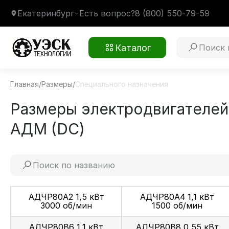
Екатеринбург
Есть вопрос?
8 (800) 550-79-59
Каталог
Главная
/
Размеры
/
Специального назначения
Размеры электродвигателей 
АДМ (DC)
АДЧР80А2 1,5 кВт
АДЧР80А4 1,1 кВт
3000 об/мин
1500 об/мин
АДЧР80В6 1,1 кВт
АДЧР80В8 0,55 кВт