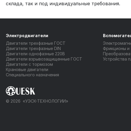
склада, так и под индивидуальные требования.
Электродвигатели
Вспомогате
Двигатели трехфазные ГОСТ
Электромагн
Двигатели трехфазные DIN
Фрикционы и
Двигатели однофазные 220В
Преобразова
Двигатели взрывозащищенные ГОСТ
Устройства п
Двигатели с тормозом
Крановые двигатели
Специального назначения
© 2026 «УЭСК-ТЕХНОЛОГИИ»