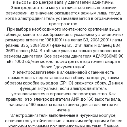
и высоты до центра вала у двигателей идентичны.
Электродвигатели могут отличаться лишь внешними
размерами, их значение оказывается важным лишь тогда,
когда электродвигатель устанавливается в ограниченное
пространство.
При выборе необходимого монтажного крепления выше
таблицы, меняется изображение с указанием установочных
размеров агрегата: 1081(1001) на лапах В3, 2081(2001) лапы
фланец В35, 3081(3001) фланец В5, 2181 лапы и фланец В34,
3681 фланец В14. В таблице указаны только установочные
размеры двигателя. Все размеры двигателя АДЧР280M6 90
кВт 1000 об/мин можно посмотреть в карточке товара в
блоке "документация".
У электродвигателей в алюминиевой станине есть
возможность перестановки лап сбоку на корпус, таким
образом коробка выводов (БРНО) окажется сбоку. Данная
функция актуальна, если электродвигатель
устанавливается в ограниченное пространство. Как
правило, это электродвигатели АИР до 160 высоты вала,
начиная с 160 высоты вала станина двигателя литая из
чугуна.
Электродвигатели выполненные в чугунном корпусе,
отличаются устойчивостью к высоким вибрациям и более
крепкими чугунными подшипниковыми щитами. Данные