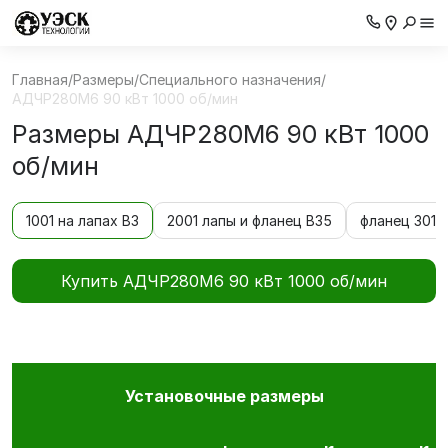
Главная
/
Размеры
/
Специального назначения
/
АДЧР280M6 90 кВт 1000 об/мин
Размеры АДЧР280M6 90 кВт 1000
об/мин
1001 на лапах В3
2001 лапы и фланец В35
фланец 3011 
Купить АДЧР280M6 90 кВт 1000 об/мин
Установочные размеры