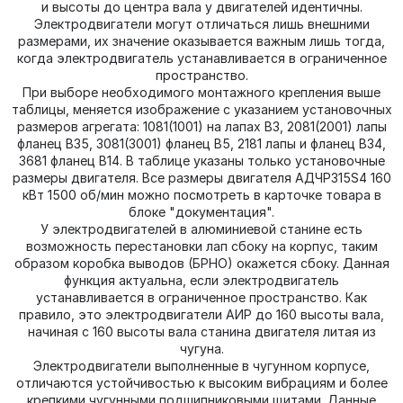
и высоты до центра вала у двигателей идентичны.
Электродвигатели могут отличаться лишь внешними
размерами, их значение оказывается важным лишь тогда,
когда электродвигатель устанавливается в ограниченное
пространство.
При выборе необходимого монтажного крепления выше
таблицы, меняется изображение с указанием установочных
размеров агрегата: 1081(1001) на лапах В3, 2081(2001) лапы
фланец В35, 3081(3001) фланец В5, 2181 лапы и фланец В34,
3681 фланец В14. В таблице указаны только установочные
размеры двигателя. Все размеры двигателя АДЧР315S4 160
кВт 1500 об/мин можно посмотреть в карточке товара в
блоке "документация".
У электродвигателей в алюминиевой станине есть
возможность перестановки лап сбоку на корпус, таким
образом коробка выводов (БРНО) окажется сбоку. Данная
функция актуальна, если электродвигатель
устанавливается в ограниченное пространство. Как
правило, это электродвигатели АИР до 160 высоты вала,
начиная с 160 высоты вала станина двигателя литая из
чугуна.
Электродвигатели выполненные в чугунном корпусе,
отличаются устойчивостью к высоким вибрациям и более
крепкими чугунными подшипниковыми щитами. Данные