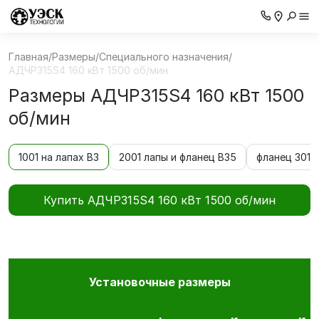
Главная
/
Размеры
/
Специального назначения
/
АДЧР315S4 160 кВт 1500 об/мин
Размеры АДЧР315S4 160 кВт 1500
об/мин
1001 на лапах В3
2001 лапы и фланец В35
фланец 3011 
Купить АДЧР315S4 160 кВт 1500 об/мин
Установочные размеры