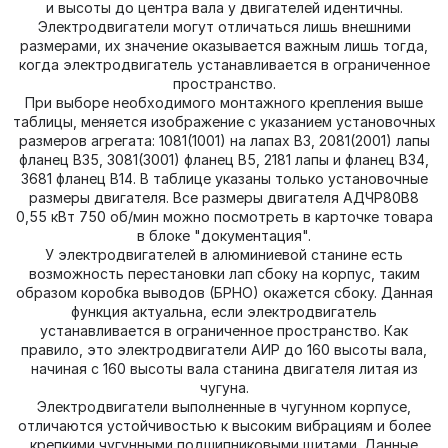
и высоты до центра вала у двигателей идентичны.
Электродвигатели могут отличаться лишь внешними
размерами, их значение оказывается важным лишь тогда,
когда электродвигатель устанавливается в ограниченное
пространство.
При выборе необходимого монтажного крепления выше
таблицы, меняется изображение с указанием установочных
размеров агрегата: 1081(1001) на лапах В3, 2081(2001) лапы
фланец В35, 3081(3001) фланец В5, 2181 лапы и фланец В34,
3681 фланец В14. В таблице указаны только установочные
размеры двигателя. Все размеры двигателя АДЧР80В8
0,55 кВт 750 об/мин можно посмотреть в карточке товара
в блоке "документация".
У электродвигателей в алюминиевой станине есть
возможность перестановки лап сбоку на корпус, таким
образом коробка выводов (БРНО) окажется сбоку. Данная
функция актуальна, если электродвигатель
устанавливается в ограниченное пространство. Как
правило, это электродвигатели АИР до 160 высоты вала,
начиная с 160 высоты вала станина двигателя литая из
чугуна.
Электродвигатели выполненные в чугунном корпусе,
отличаются устойчивостью к высоким вибрациям и более
крепкими чугунными подшипниковыми щитами. Данные