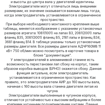
и высоты до центра вала у двигателей идентичны.
Электродвигатели могут отличаться лишь внешними
размерами, их значение оказывается важным лишь тогда,
когда электродвигатель устанавливается в ограниченное
пространство.
При выборе необходимого монтажного крепления выше
таблицы, меняется изображение с указанием установочных
размеров агрегата: 1081(1001) на лапах В3, 2081(2001) лапы
фланец В35, 3081(3001) фланец В5, 2181 лапы и фланец В34,
3681 фланец В14. В таблице указаны только установочные
размеры двигателя. Все размеры двигателя АДЧР160М8 11
кВт 750 об/мин можно посмотреть в карточке товара в
блоке "документация".
У электродвигателей в алюминиевой станине есть
возможность перестановки лап сбоку на корпус, таким
образом коробка выводов (БРНО) окажется сбоку. Данная
функция актуальна, если электродвигатель
устанавливается в ограниченное пространство. Как
правило, это электродвигатели АИР до 160 высоты вала,
начиная с 160 высоты вала станина двигателя литая из
чугуна.
Электродвигатели выполненные в чугунном корпусе,
отличаются устойчивостью к высоким вибрациям и более
крепкими чугунными подшипниковыми щитами. Данные