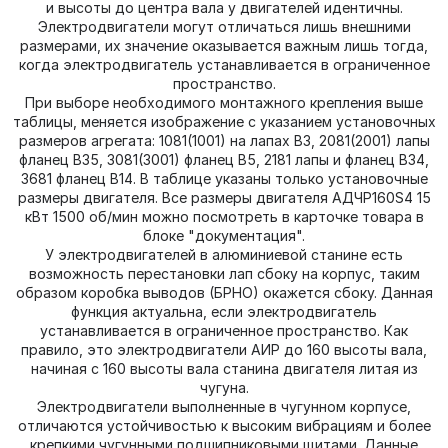
и высоты до центра вала у двигателей идентичны.
Электродвигатели могут отличаться лишь внешними
размерами, их значение оказывается важным лишь тогда,
когда электродвигатель устанавливается в ограниченное
пространство.
При выборе необходимого монтажного крепления выше
таблицы, меняется изображение с указанием установочных
размеров агрегата: 1081(1001) на лапах В3, 2081(2001) лапы
фланец В35, 3081(3001) фланец В5, 2181 лапы и фланец В34,
3681 фланец В14. В таблице указаны только установочные
размеры двигателя. Все размеры двигателя АДЧР160S4 15
кВт 1500 об/мин можно посмотреть в карточке товара в
блоке "документация".
У электродвигателей в алюминиевой станине есть
возможность перестановки лап сбоку на корпус, таким
образом коробка выводов (БРНО) окажется сбоку. Данная
функция актуальна, если электродвигатель
устанавливается в ограниченное пространство. Как
правило, это электродвигатели АИР до 160 высоты вала,
начиная с 160 высоты вала станина двигателя литая из
чугуна.
Электродвигатели выполненные в чугунном корпусе,
отличаются устойчивостью к высоким вибрациям и более
крепкими чугунными подшипниковыми щитами. Данные