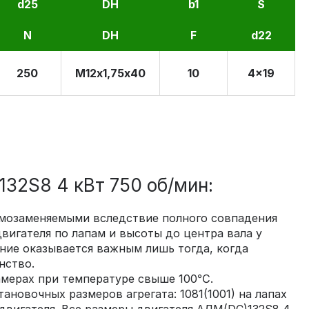
d25
DH
b1
S
N
DH
F
d22
250
М12х1,75х40
10
4x19
32S8 4 кВт 750 об/мин:
аимозаменяемыми вследствие полного совпадения
вигателя по лапам и высоты до центра вала у
ние оказывается важным лишь тогда, когда
нство.
амерах при температуре свыше 100℃.
новочных размеров агрегата: 1081(1001) на лапах