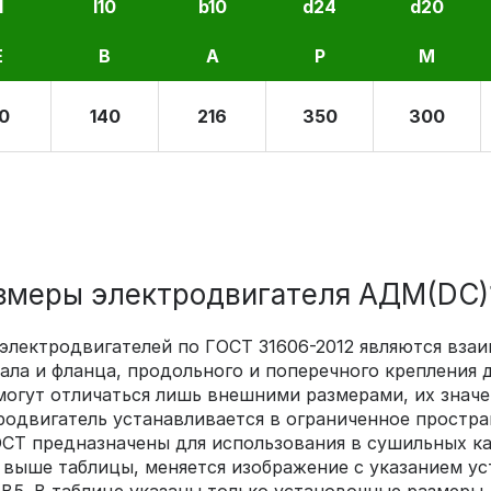
1
l10
b10
d24
d20
E
B
A
P
M
0
140
216
350
300
меры электродвигателя АДМ(DC)1
 электродвигателей по ГОСТ 31606-2012 являются вз
ла и фланца, продольного и поперечного крепления д
могут отличаться лишь внешними размерами, их значе
родвигатель устанавливается в ограниченное простра
СТ предназначены для использования в сушильных к
ыше таблицы, меняется изображение с указанием уста