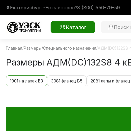
Екатеринбург
Есть вопрос?
8 (800) 550-79-59
Каталог
Главная
/
Размеры
/
Специального назначения
/
АДМ(DC)132S8 4
Размеры АДМ(DC)132S8 4 кВ
1001 на лапах В3
3081 фланец В5
2081 лапы и фланец