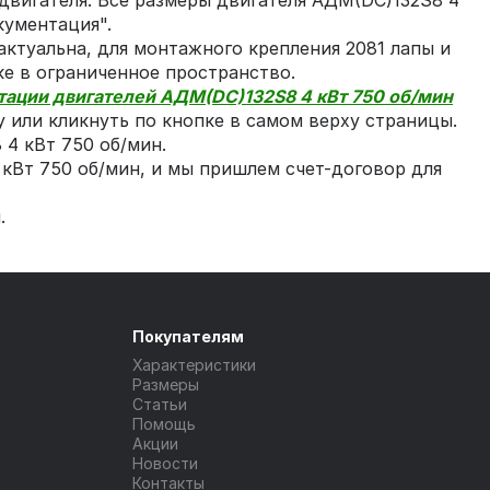
 двигателя. Все размеры двигателя АДМ(DC)132S8 4
кументация".
актуальна, для монтажного крепления 2081 лапы и
ке в ограниченное пространство.
тации двигателей АДМ(DC)132S8 4 кВт 750 об/мин
 или кликнуть по кнопке в самом верху страницы.
4 кВт 750 об/мин.
 кВт 750 об/мин, и мы пришлем счет-договор для
.
Покупателям
Характеристики
Размеры
Статьи
Помощь
Акции
Новости
Контакты