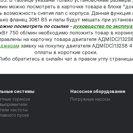
ец В5. В таблице указаны только установочные размеры
мин можно посмотреть в карточке товара в блоке "до
 возможность снятия лап с корпуса. Данная функция 
ько фланец 3081 В5 и лапы будут мешать при установ
ожно посмотреть по ссылке -
руководство по эксплуа
кВт 750 об/мин необходимо положить товар в корзину
правлены на карточку товара двигателя АДМ(DC)132S8 
еджерам
заявку на покупку двигателя АДМ(DC)132S8 4
оплаты в короткие сроки.
Либо обратитесь в онлайн чат в правом углу страницы
льные системы
Насосное оборудование
итные тормоза
Погружные насосы
 выпрямители
тели частоты
лавного пуска