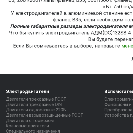
В3, 2081(2001) лапы фланец В35, 3081(3001) флан
кВт 750 об/
У электродвигателей в алюминиевой станине есть
фланец В35, если необходим тол
Полные габаритные размеры электродвигателя м
Что бы купить электродвигатель АДМ(DC)132S8 4 
Вы будете перена
Если Вы сомневаетесь в выборе, направьте
мен
Электродвигатели
Вспомогате
Двигатели трехфазные ГОСТ
Электромагн
Двигатели трехфазные DIN
Фрикционы и
Двигатели однофазные 220В
Преобразова
Двигатели взрывозащищенные ГОСТ
Устройства п
Двигатели с тормозом
Крановые двигатели
Специального назначения