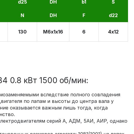
d25
DH
b1
S
N
DH
F
d22
130
М6х1х16
6
4х12
 0.8 кВт 1500 об/мин:
аимозаменяемыми вследствие полного совпадения
вигателя по лапам и высоты до центра вала у
ние оказывается важным лишь тогда, когда
нство.
ектродвигателям серий А, АДМ, 5АИ, АИР, однако