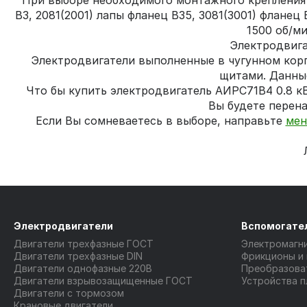
При выборе необходимого монтажного крепления в
В3, 2081(2001) лапы фланец В35, 3081(3001) флане
1500 об/м
Электродвига
Электродвигатели выполненные в чугунном кор
щитами. Данны
Что бы купить электродвигатель АИРС71В4 0.8 к
Вы будете перена
Если Вы сомневаетесь в выборе, направьте
мен
Электродвигатели
Вспомогате
Двигатели трехфазные ГОСТ
Электромагн
Двигатели трехфазные DIN
Фрикционы и
Двигатели однофазные 220В
Преобразова
Двигатели взрывозащищенные ГОСТ
Устройства п
Двигатели с тормозом
Крановые двигатели