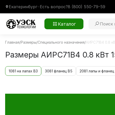
Екатеринбург
Есть вопрос?
8 (800) 550-79-59
Каталог
Главная
/
Размеры
/
Специального назначения
/
АИРС71В4 0.8 к
Размеры АИРС71В4 0.8 кВт 
1081 на лапах В3
3081 фланец В5
2081 лапы и фланец