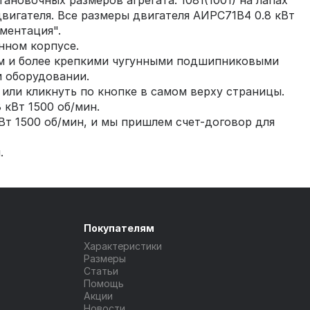
новочных размеров агрегата: 1081(1001) на лапах
двигателя. Все размеры двигателя АИРС71В4 0.8 кВт
ментация".
нном корпусе.
ям и более крепкими чугунными подшипниковыми
 оборудовании.
или кликнуть по кнопке в самом верху страницы.
 кВт 1500 об/мин.
Вт 1500 об/мин, и мы пришлем счет-договор для
.
Покупателям
Характеристики
Размеры
Статьи
Помощь
Акции
Новости