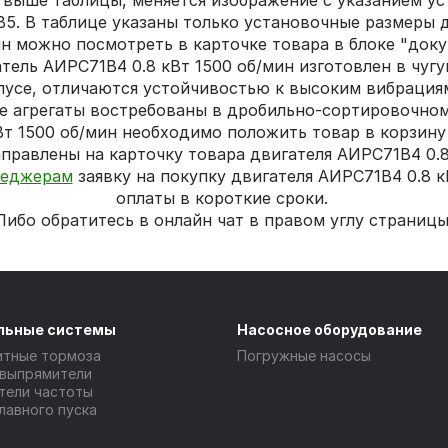
ыше таблицы, меняется изображение с указанием уста
ц В5. В таблице указаны только установочные размеры 
ин можно посмотреть в карточке товара в блоке "доку
тель АИРС71В4 0.8 кВт 1500 об/мин изготовлен в чугу
пусе, отличаются устойчивостью к высоким вибраци
е агрегаты востребованы в дробильно-сортировочном
Вт 1500 об/мин необходимо положить товар в корзину 
правлены на карточку товара двигателя АИРС71В4 0.8
еджерам
заявку на покупку двигателя АИРС71В4 0.8 к
оплаты в короткие сроки.
Либо обратитесь в онлайн чат в правом углу страницы
льные системы
Насосное оборудование
итные тормоза
Погружные насосы
 выпрямители
тели частоты
лавного пуска