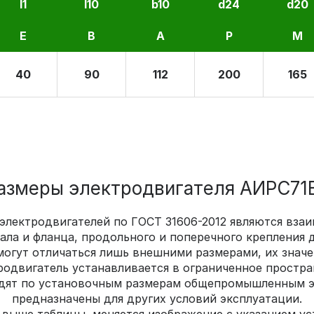
l1
l10
b10
d24
d20
E
B
A
P
M
40
90
112
200
165
змеры электродвигателя АИРС71В4
 электродвигателей по ГОСТ 31606-2012 являются вз
ла и фланца, продольного и поперечного крепления д
могут отличаться лишь внешними размерами, их значе
родвигатель устанавливается в ограниченное простра
дят по установочным размерам общепромышленным эл
предназначены для других условий эксплуатации.