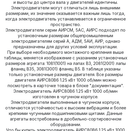
и высоты до центра вала у двигателей идентичны.
Электродвигатели могут отличаться лишь внешними
размерами, их значение оказывается важным лишь тогда,
когда электродвигатель устанавливается в ограниченное
пространство.
Электродвигатели серии АИРСМ, 5АС, АИРС подходят по
установочным размерам общепромышленным
электродвигателям серий А, АДМ, 5АИ, АИР, однако
предназначены для других условий эксплуатации.
При выборе необходимого монтажного крепления выше
таблицы, меняется изображение с указанием установочных
размеров агрегата: 1081(1001) на лапах В3, 2081(2001) лапы
фланец В35, 3081(3001) фланец В5. В таблице указаны
только установочные размеры двигателя. Все размеры
двигателя АИРС80В6 1.25 кВт 1000 об/мин можно
посмотреть в карточке товара в блоке "документация".
Электродвигатель АИРС80В6 1.25 кВт 1000 об/мин
изготовлен в чугунном корпусе.
Электродвигатели выполненные в чугунном корпусе,
отличаются устойчивостью к высоким вибрациям и более
крепкими чугунными подшипниковыми щитами. Данные
агрегаты востребованы в дробильно-сортировочном
оборудовании.
Что бы купить электродвигатель АИРС80В6 1.25 кВт 1000