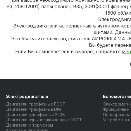
При выборе необходимого монтажного крепления в
В3, 2081(2001) лапы фланец В35, 3081(3001) флане
1500 об/м
Электродвига
Электродвигатели выполненные в чугунном кор
щитами. Данны
Что бы купить электродвигатель АИРС90L4 2.4 к
Вы будете перена
Если Вы сомневаетесь в выборе, направьте
мен
Электродвигатели
Вспомогате
Двигатели трехфазные ГОСТ
Электромагн
Двигатели трехфазные DIN
Фрикционы и
Двигатели однофазные 220В
Преобразова
Двигатели взрывозащищенные ГОСТ
Устройства п
Двигатели с тормозом
Крановые двигатели