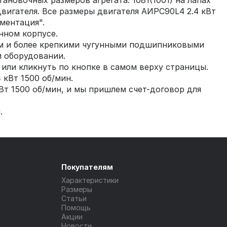
новочных размеров агрегата: 1081(1001) на лапах
двигателя. Все размеры двигателя АИРС90L4 2.4 кВт
ментация".
нном корпусе.
ям и более крепкими чугунными подшипниковыми
 оборудовании.
или кликнуть по кнопке в самом верху страницы.
 кВт 1500 об/мин.
Вт 1500 об/мин, и мы пришлем счет-договор для
.
Покупателям
Характеристики
Размеры
Статьи
Помощь
Акции
Новости