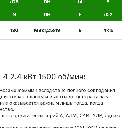
d25
DH
b1
S
N
DH
F
d22
180
М8х1,25х19
8
4х15
 2.4 кВт 1500 об/мин:
аимозаменяемыми вследствие полного совпадения
вигателя по лапам и высоты до центра вала у
ние оказывается важным лишь тогда, когда
нство.
ектродвигателям серий А, АДМ, 5АИ, АИР, однако