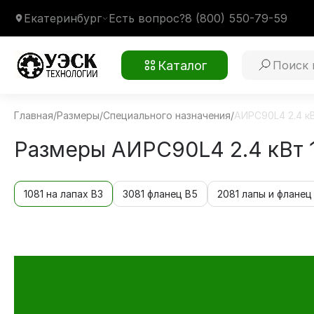
Екатеринбург
Есть вопрос?
8 (800) 550-79-59
Каталог
Главная
/
Размеры
/
Специального назначения
/
АИРС90L4 2.4 к
Размеры АИРС90L4 2.4 кВт 
1081 на лапах В3
3081 фланец В5
2081 лапы и фланец