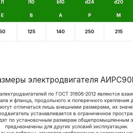
l1
l10
b10
d24
d20
E
B
A
P
M
50
125
140
250
215
змеры электродвигателя АИРС90L4
 электродвигателей по ГОСТ 31606-2012 являются вз
ла и фланца, продольного и поперечного крепления д
могут отличаться лишь внешними размерами, их значе
родвигатель устанавливается в ограниченное простра
дят по установочным размерам общепромышленным эл
предназначены для других условий эксплуатации.