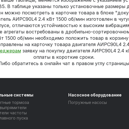
ыше таблицы, меняется изображение с указанием уста
ц В5. В таблице указаны только установочные размеры 
ин можно посмотреть в карточке товара в блоке "доку
тель АИРС90L4 2.4 кВт 1500 об/мин изготовлен в чугу
пусе, отличаются устойчивостью к высоким вибраци
е агрегаты востребованы в дробильно-сортировочном
Вт 1500 об/мин необходимо положить товар в корзину 
правлены на карточку товара двигателя АИРС90L4 2.4
еджерам
заявку на покупку двигателя АИРС90L4 2.4 к
оплаты в короткие сроки.
Либо обратитесь в онлайн чат в правом углу страницы
льные системы
Насосное оборудование
итные тормоза
Погружные насосы
 выпрямители
тели частоты
лавного пуска