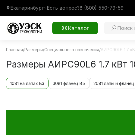
Екатеринбург
Есть вопрос?
8 (800) 550-79-59
Каталог
Главная
/
Размеры
/
Специального назначения
/
АИРС90L6 1.7 кВ
Размеры АИРС90L6 1.7 кВт 1
1081 на лапах В3
3081 фланец В5
2081 лапы и фланец