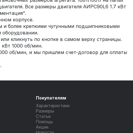
новочных размеров агрегата: 1081(1001) на лапах
двигателя. Все размеры двигателя АИРС90L6 1.7 кВт
ментация".
нном корпусе.
ям и более крепкими чугунными подшипниковыми
 оборудовании.
или кликнуть по кнопке в самом верху страницы.
 кВт 1000 об/мин.
1000 об/мин, и мы пришлем счет-договор для оплаты
.
Покупателям
Характеристики
Размеры
Статьи
Помощь
Акции
Новости