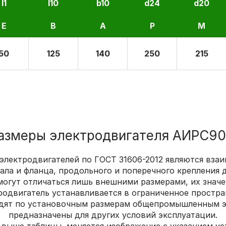
l1
l10
b10
d24
d20
E
B
A
P
M
50
125
140
250
215
змеры электродвигателя АИРС90L6
 электродвигателей по ГОСТ 31606-2012 являются вз
ла и фланца, продольного и поперечного крепления д
могут отличаться лишь внешними размерами, их значе
родвигатель устанавливается в ограниченное простра
дят по установочным размерам общепромышленным эл
предназначены для других условий эксплуатации.