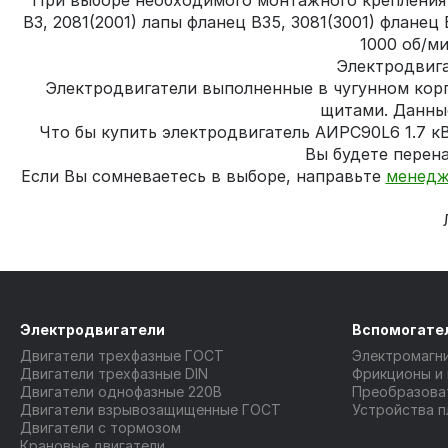
При выборе необходимого монтажного крепления в
В3, 2081(2001) лапы фланец В35, 3081(3001) флане
1000 об/м
Электродвига
Электродвигатели выполненные в чугунном кор
щитами. Данны
Что бы купить электродвигатель АИРС90L6 1.7 к
Вы будете перена
Если Вы сомневаетесь в выборе, направьте
менедж
Электродвигатели
Вспомогате
Двигатели трехфазные ГОСТ
Электромагн
Двигатели трехфазные DIN
Фрикционы и
Двигатели однофазные 220В
Преобразова
Двигатели взрывозащищенные ГОСТ
Устройства п
Двигатели с тормозом
Крановые двигатели