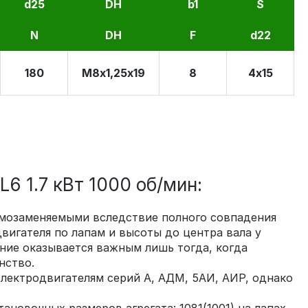
d25
DH
b1
S
N
DH
F
d22
180
М8х1,25х19
8
4х15
 1.7 кВт 1000 об/мин:
аимозаменяемыми вследствие полного совпадения
вигателя по лапам и высоты до центра вала у
ние оказывается важным лишь тогда, когда
нство.
ектродвигателям серий А, АДМ, 5АИ, АИР, однако