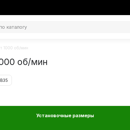
т 1000 об/мин
000 об/мин
 В35
Установочные размеры