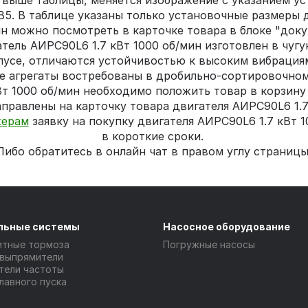
ыше таблицы, меняется изображение с указанием уста
ц В5. В таблице указаны только установочные размеры 
ин можно посмотреть в карточке товара в блоке "доку
тель АИРС90L6 1.7 кВт 1000 об/мин изготовлен в чугу
пусе, отличаются устойчивостью к высоким вибраци
е агрегаты востребованы в дробильно-сортировочном
Вт 1000 об/мин необходимо положить товар в корзину 
правлены на карточку товара двигателя АИРС90L6 1.7
ерам
заявку на покупку двигателя АИРС90L6 1.7 кВт 
в короткие сроки.
Либо обратитесь в онлайн чат в правом углу страницы
льные системы
Насосное оборудование
итные тормоза
Погружные насосы
 выпрямители
тели частоты
лавного пуска