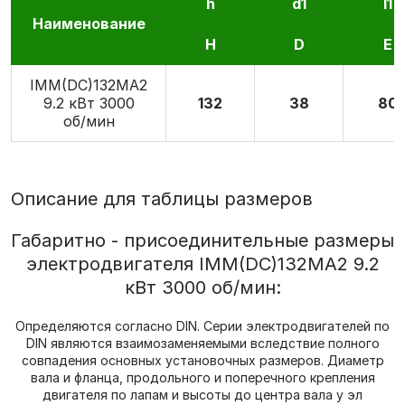
h
d1
l1
Наименование
H
D
E
IMM(DС)132МА2
9.2 кВт 3000
132
38
80
об/мин
Описание для таблицы размеров
Габаритно - присоединительные размеры
электродвигателя IMM(DС)132МА2 9.2
кВт 3000 об/мин:
Определяются согласно DIN. Серии электродвигателей по
DIN являются взаимозаменяемыми вследствие полного
совпадения основных установочных размеров. Диаметр
вала и фланца, продольного и поперечного крепления
двигателя по лапам и высоты до центра вала у эл