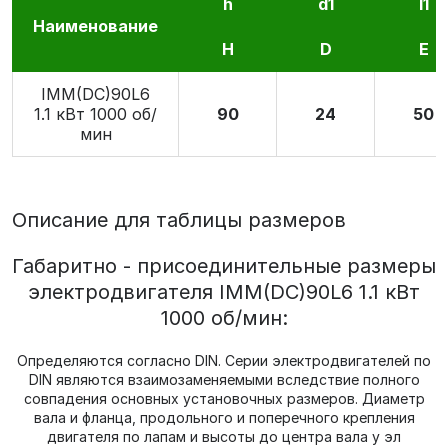
h
d1
l1
Наименование
H
D
E
IMM(DС)90L6
1.1 кВт 1000 об/
90
24
50
мин
Описание для таблицы размеров
Габаритно - присоединительные размеры
электродвигателя IMM(DС)90L6 1.1 кВт
1000 об/мин:
Определяются согласно DIN. Серии электродвигателей по
DIN являются взаимозаменяемыми вследствие полного
совпадения основных установочных размеров. Диаметр
вала и фланца, продольного и поперечного крепления
двигателя по лапам и высоты до центра вала у эл