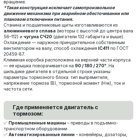
вращение.
*Такая конструкция исключает самопроизвольное
движение механизма при аварийном обесточивании или
плановом отключении питания.
Станина и подшипниковые щиты изготавливаются из
алюминиевого сплава
(моторы с высотой до центра вала
56–112) и
чугуна СЧ20
(двигатели 132 габарита и выше).
Охлаждение — наружное принудительное собственным
вентилятором на валу, способ охлаждения
IC411
по ГОСТ
20459-87.
Клеммная коробка расположена на верхней части корпуса
— её крышка поворачивается на
90 / 180 / 270°
. На
шильдике двигателя в отдельной строке указаны
параметры тормозного блока: тип выпрямителя,
напряжение тормоза (В), тормозной момент (Н·м), ток и
частота сети.
Где применяется двигатель с
тормозом:
✅
Промышленные машины
– приводы в подъемно-
транспортном оборудовании
✅
Автоматизированные линии
– конвейеры, дозаторы,