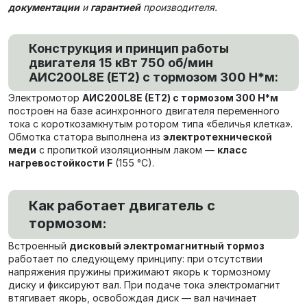
документации
и
гарантией
производителя.
Конструкция и принцип работы
двигателя 15 кВт 750 об/мин
AИC200L8Е (ET2) с тормозом 300 Н*м:
Электромотор
AИC200L8Е (ET2) с тормозом 300 Н*м
построен на базе асинхронного двигателя переменного
тока с короткозамкнутым ротором типа «беличья клетка».
Обмотка статора выполнена из
электротехнической
меди
с пропиткой изоляционным лаком —
класс
нагревостойкости F
(155 °C).
Как работает двигатель с
тормозом:
Встроенный
дисковый электромагнитный тормоз
работает по следующему принципу: при отсутствии
напряжения пружины прижимают якорь к тормозному
диску и фиксируют вал. При подаче тока электромагнит
втягивает якорь, освобождая диск — вал начинает