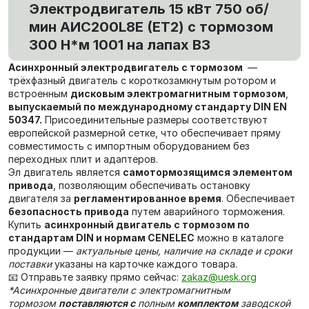
Электродвигатель 15 кВт 750 об/
мин AИC200L8Е (ET2) с тормозом
300 Н*м 1001 на лапах В3
Асинхронный электродвигатель с тормозом
—
трёхфазный двигатель с короткозамкнутым ротором и
встроенным
дисковым электромагнитным тормозом
,
выпускаемый по международному стандарту DIN EN
50347.
Присоединительные размеры соответствуют
европейской размерной сетке, что обеспечивает пряму
совместимость с импортным оборудованием без
переходных плит и адаптеров.
Эл двигатель является
самотормозящимся элементом
привода
, позволяющим обеспечивать остановку
двигателя за
регламентированное время
. Обеспечивает
безопасность привода
путем аварийного торможения.
Купить
асинхронный двигатель с тормозом по
стандартам DIN и нормам CENELEC
можно в каталоге
продукции —
актуальные цены, наличие на складе и сроки
поставки
указаны на карточке каждого товара.
📧 Отправьте заявку прямо сейчас:
zakaz@uesk.org
*Асинхронные двигатели c электромагнитным
тормозом
поставляются с
полным
комплектом
заводской