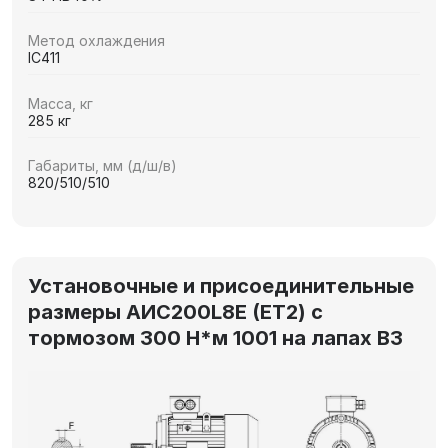
Метод охлаждения
IC411
Масса, кг
285 кг
Габариты, мм (д/ш/в)
820/510/510
Установочные и присоединительные
размеры AИC200L8Е (ET2) с
тормозом 300 Н*м 1001 на лапах В3