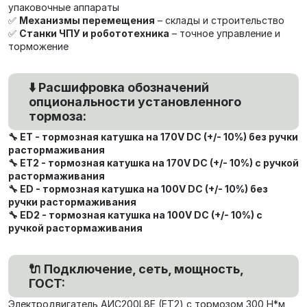
упаковочные аппараты
✅
Механизмы перемещения
– склады и строительство
✅
Станки ЧПУ и робототехника
– точное управление и
торможение
⬇️ Расшифровка обозначений
опциональности установленного
тормоза:
🔧 ET - тормозная катушка на 170V DC (+/- 10%) без ручки
растормаживания
🔧 ET2 - тормозная катушка на 170V DC (+/- 10%) с ручкой
растормаживания
🔧 ED - тормозная катушка на 100V DC (+/- 10%) без
ручки растормаживания
🔧 ED2 - тормозная катушка на 100V DC (+/- 10%) с
ручкой растормаживания
🔌 Подключение, сеть, мощность,
ГОСТ:
Электродвигатель AИC200L8Е (ET2) с тормозом 300 Н*м