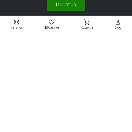
Понятно
Каталог
Избранное
Корзина
Вход
Двигатели с тормозом DIN
Двигатели с тормозом DIN
АИС63А2Е (ED2,ET2) с
АИС63В2Е (ED2,ET2) с
тормозом 2 Н*м
тормозом 2 Н*м
16 914 ₽
16 990 ₽
21 143 ₽
21 238 ₽
Подробнее
Подробнее
Электродвигатели
Вспомогательные системы