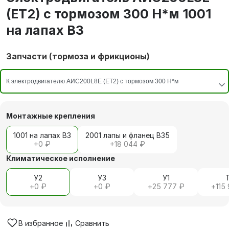
(ET2) с тормозом 300 Н*м 1001
на лапах В3
Запчасти (тормоза и фрикционы)
Монтажные крепления
1001 на лапах В3
2001 лапы и фланец В35
+
0 ₽
+
18 044 ₽
Климатическое исполнение
У2
У3
У1
+
0 ₽
+
0 ₽
+
25 777 ₽
+
115
В избранное
Сравнить