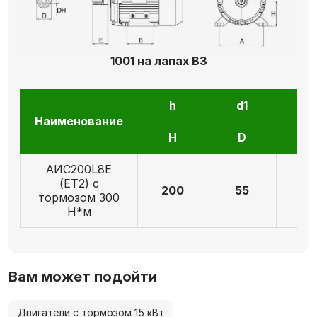
1001 на лапах В3
h
d1
l1
Наименование
H
D
E
AИC200L8Е
(ET2) с
200
55
11
тормозом 300
Н*м
Вам может подойти
Двигатели с тормозом 15 кВт