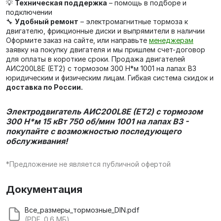
💡
Техническая поддержка
– помощь в подборе и
подключении
🔧
Удобный ремонт
– электромагнитные тормоза к
двигателю, фрикционные диски и выпрямители в наличии
Оформите заказ на сайте, или направьте
менеджерам
заявку на покупку двигателя и мы пришлем счет-договор
для оплаты в короткие сроки. Продажа двигателей
AИC200L8Е (ET2) с тормозом 300 Н*м 1001 на лапах В3
юридическим и физическим лицам. Гибкая система скидок и
доставка по России.
Электродвигатель AИC200L8Е (ET2) с тормозом
300 Н*м 15 кВт 750 об/мин 1001 на лапах В3 -
покупайте с возможностью последующего
обслуживания!
*Предложение не является публичной офертой
Документация
Все_размеры_тормозные_DIN.pdf
(PDF, 0.6 МБ)