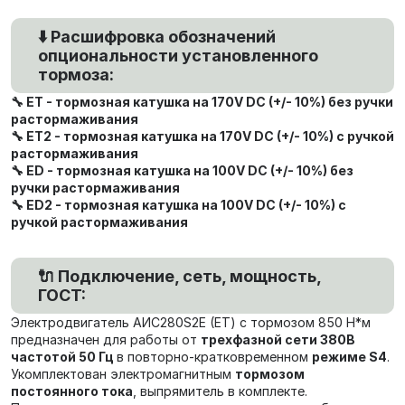
⬇️ Расшифровка обозначений
опциональности установленного
тормоза:
🔧 ET - тормозная катушка на 170V DC (+/- 10%) без ручки
растормаживания
🔧 ET2 - тормозная катушка на 170V DC (+/- 10%) с ручкой
растормаживания
🔧 ED - тормозная катушка на 100V DC (+/- 10%) без
ручки растормаживания
🔧 ED2 - тормозная катушка на 100V DC (+/- 10%) с
ручкой растормаживания
🔌 Подключение, сеть, мощность,
ГОСТ:
Электродвигатель AИC280S2Е (ET) с тормозом 850 Н*м
предназначен для работы от
трехфазной сети 380В
частотой 50 Гц
в повторно-кратковременном
режиме S4
.
Укомплектован электромагнитным
тормозом
постоянного тока
, выпрямитель в комплекте.