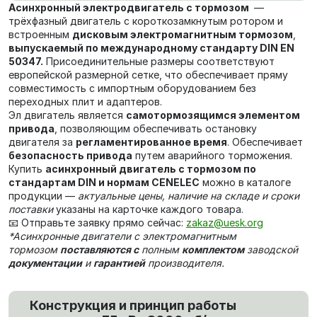
Асинхронный электродвигатель с тормозом
—
трёхфазный двигатель с короткозамкнутым ротором и
встроенным
дисковым электромагнитным тормозом
,
выпускаемый по международному стандарту DIN EN
50347.
Присоединительные размеры соответствуют
европейской размерной сетке, что обеспечивает пряму
совместимость с импортным оборудованием без
переходных плит и адаптеров.
Эл двигатель является
самотормозящимся элементом
привода
, позволяющим обеспечивать остановку
двигателя за
регламентированное время
. Обеспечивает
безопасность привода
путем аварийного торможения.
Купить
асинхронный двигатель с тормозом по
стандартам DIN и нормам CENELEC
можно в каталоге
продукции —
актуальные цены, наличие на складе и сроки
поставки
указаны на карточке каждого товара.
📧 Отправьте заявку прямо сейчас:
zakaz@uesk.org
*Асинхронные двигатели c электромагнитным
тормозом
поставляются с
полным
комплектом
заводской
документации
и
гарантией
производителя.
Конструкция и принцип работы