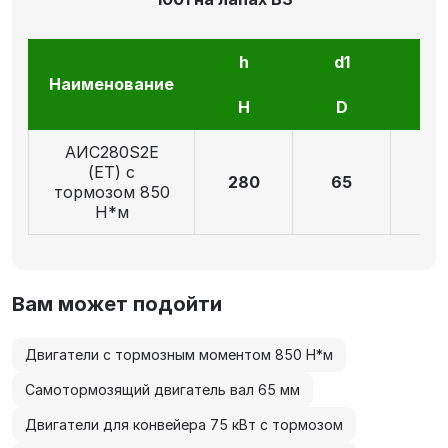
h
d1
l1
Наименование
H
D
E
AИC280S2Е
(ET) с
280
65
14
тормозом 850
Н*м
Вам может подойти
Двигатели с тормозным моментом 850 Н*м
Самотормозящий двигатель вал 65 мм
Двигатели для конвейера 75 кВт с тормозом