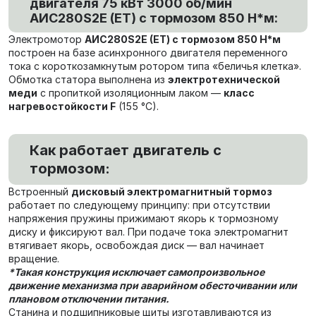
двигателя 75 кВт 3000 об/мин
AИC280S2Е (ET) с тормозом 850 Н*м:
Электромотор
AИC280S2Е (ET) с тормозом 850 Н*м
построен на базе асинхронного двигателя переменного
тока с короткозамкнутым ротором типа «беличья клетка».
Обмотка статора выполнена из
электротехнической
меди
с пропиткой изоляционным лаком —
класс
нагревостойкости F
(155 °C).
Как работает двигатель с
тормозом:
Встроенный
дисковый электромагнитный тормоз
работает по следующему принципу: при отсутствии
напряжения пружины прижимают якорь к тормозному
диску и фиксируют вал. При подаче тока электромагнит
втягивает якорь, освобождая диск — вал начинает
вращение.
*Такая конструкция исключает самопроизвольное
движение механизма при аварийном обесточивании или
плановом отключении питания.
Станина и подшипниковые щиты изготавливаются из