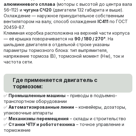
алюминиевого сплава
(моторы с высотой до центра вала
56–112) и
чугуна СЧ20
(двигатели 132 габарита и выше).
Охлаждение — наружное принудительное собственным
вентилятором на валу, способ охлаждения
IC411
по ГОСТ
20459-87.
Клеммная коробка расположена на верхней части корпуса
— её крышка поворачивается на
90 / 180 / 270°
. На
шильдике двигателя в отдельной строке указаны
параметры тормозного блока: тип выпрямителя,
напряжение тормоза (В), тормозной момент (Н·м), ток и
частота сети.
Где применяется двигатель с
тормозом:
✅
Промышленные машины
– приводы в подъемно-
транспортном оборудовании
✅
Автоматизированные линии
– конвейеры, дозаторы,
упаковочные аппараты
✅
Механизмы перемещения
– склады и строительство
✅
Станки ЧПУ и робототехника
– точное управление и
торможение