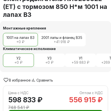
(ET) с тормозом 850 Н*м 1001 на
лапах В3
Монтажные крепления
1001 на лапах В3
2001 лапы и фланец В35
+
0 ₽
+
41 918 ₽
Климатическое исполнение
У2
У3
У1
+
0 ₽
+
0 ₽
+
59 883 ₽
+
269
В избранное
Сравнить
Цена с НДС
Оптом с НДС
598 833 ₽
556 915 ₽
748 541 ₽