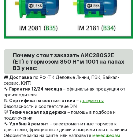
Почему стоит заказать AИC280S2Е
(ET) с тормозом 850 Н*м 1001 на лапах
В3 у нас:
🚚
Доставка
по РФ (ТК Деловые Линии, ПЭК, Байкал-
сервис, КИТ)
🔧
Гарантия 12/24 месяца
– официальная продукция от
производителя
📝
Сертификаты соответствия
–
документы
безопасности и соответствие DIN
💡
Техническая поддержка
– помощь в подборе и
подключении
🔧
Удобный ремонт
– электромагнитные тормоза к
двигателю, фрикционные диски и выпрямители в наличии
Оформите заказ на сайте, или направьте
менеджерам