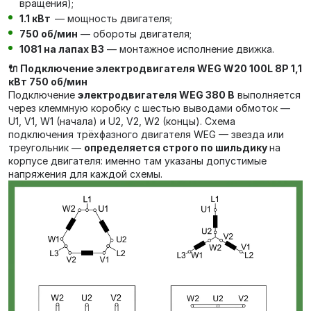
вращения);
1.1 кВт
— мощность двигателя;
750 об/мин
— обороты двигателя;
1081 на лапах В3
— монтажное исполнение движка.
🔌 Подключение электродвигателя WEG W20 100L 8P 1,1
кВт 750 об/мин
Подключение
электродвигателя WEG 380 В
выполняется
через клеммную коробку с шестью выводами обмоток —
U1, V1, W1 (начала) и U2, V2, W2 (концы). Схема
подключения трёхфазного двигателя WEG — звезда или
треугольник —
определяется строго по шильдику
на
корпусе двигателя: именно там указаны допустимые
напряжения для каждой схемы.