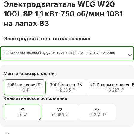
Электродвигатель WEG W20
100L 8P 1,1 кВт 750 об/мин 1081
на лапах В3
Электродвигатель по назначению
Монтажные крепления
1081 на лапах В3
3081 фланец В5
2081 лапы и фланец 
+
0 ₽
+
2 305 ₽
+
3 227 ₽
Климатическое исполнение
У1
У2
У3
+
0 ₽
+
1 383 ₽
+
1 383 ₽