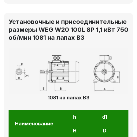
Установочные и присоединительные
размеры WEG W20 100L 8P 1,1 кВт 750
об/мин 1081 на лапах В3
1081 на лапах В3
h
d1
l1
Наименование
H
D
E