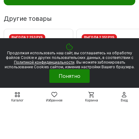
Другие товары
ВЫГОДА 2 253 РУБ
ВЫГОДА 2 351 РУБ
Продолжая использовать наш сайт, вы соглашаетесь на обработку
файлов Сookie и других пользовательских данных, в соответствии с
Политикой конфиденциальности
. Вы можете заблокировать
использование Cookies сайтом, изменив настройки Вашего браузера.
Понятно
Каталог
Избранное
Корзина
Вход
Электродвигатели WEG
Электродвигатели WEG
W20
W20
WEG W20 80 2Р 0.75
WEG W20 80 2P 1,1 кВт
кВт 3000 об/мин
3000 об/мин
20 280 ₽
21 161 ₽