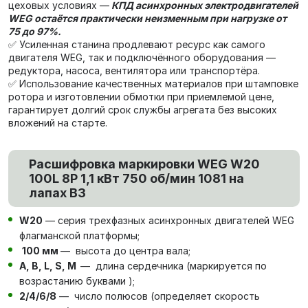
цеховых условиях —
КПД асинхронных электродвигателей
WEG остаётся практически неизменным при нагрузке от
75 до 97%.
✅ Усиленная станина продлевают ресурс как самого
двигателя WEG, так и подключённого оборудования —
редуктора, насоса, вентилятора или транспортёра.
✅ Использование качественных материалов при штамповке
ротора и изготовлении обмотки при приемлемой цене,
гарантирует долгий срок службы агрегата без высоких
вложений на старте.
Расшифровка маркировки WEG W20
100L 8P 1,1 кВт 750 об/мин 1081 на
лапах В3
W20
— серия трехфазных асинхронных двигателей WEG
флагманской платформы;
100 мм
— высота до центра вала;
А, В, L, S, М
— длина сердечника (маркируется по
возрастанию буквами );
2/4/6/8
— число полюсов (определяет скорость