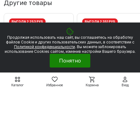
Другие товары
ВЫГОДА 2 253 РУБ
ВЫГОДА 2 351 РУБ
Продолжая использовать наш сайт, вы соглашаетесь на обработку
файлов Сookie и других пользовательских данных, в соответствии с
Политикой конфиденциальности
. Вы можете заблокировать
использование Cookies сайтом, изменив настройки Вашего браузера.
Понятно
Каталог
Избранное
Корзина
Вход
Электродвигатели WEG
Электродвигатели WEG
W20
W20
WEG W20 80 2Р 0.75
WEG W20 80 2P 1,1 кВт
кВт 3000 об/мин
3000 об/мин
20 280 ₽
21 161 ₽
22 533 ₽
23 512 ₽
Подробнее
Подробнее