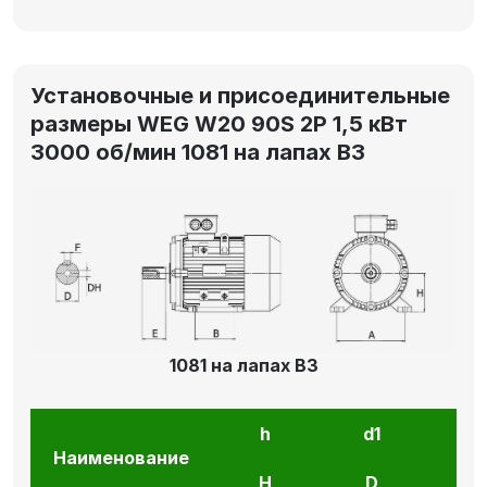
Установочные и присоединительные
размеры WEG W20 90S 2P 1,5 кВт
3000 об/мин 1081 на лапах В3
1081 на лапах В3
h
d1
l1
Наименование
H
D
E