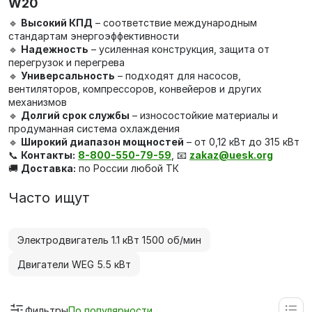
W20
🔹
Высокий КПД
– соответствие международным
стандартам энергоэффективности
🔹
Надежность
– усиленная конструкция, защита от
перегрузок и перегрева
🔹
Универсальность
– подходят для насосов,
вентиляторов, компрессоров, конвейеров и других
механизмов
🔹
Долгий срок службы
– износостойкие материалы и
продуманная система охлаждения
🔹
Широкий диапазон мощностей
– от 0,12 кВт до 315 кВт
📞
Контакты:
8-800-550-79-59
, 📧
zakaz@uesk.org
🚚
Доставка:
по России любой ТК
Часто ищут
Электродвигатель 1.1 кВт 1500 об/мин
Двигатели WEG 5.5 кВт
Фильтры
По популярности