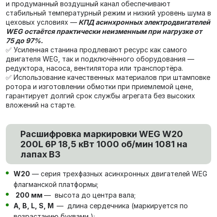
и продуманный воздушный канал обеспечивают
стабильный температурный режим и низкий уровень шума в
цеховых условиях —
КПД асинхронных электродвигателей
WEG остаётся практически неизменным при нагрузке от
75 до 97%.
✅ Усиленная станина продлевают ресурс как самого
двигателя WEG, так и подключённого оборудования —
редуктора, насоса, вентилятора или транспортёра.
✅ Использование качественных материалов при штамповке
ротора и изготовлении обмотки при приемлемой цене,
гарантирует долгий срок службы агрегата без высоких
вложений на старте.
Расшифровка маркировки WEG W20
200L 6P 18,5 кВт 1000 об/мин 1081 на
лапах В3
W20
— серия трехфазных асинхронных двигателей WEG
флагманской платформы;
200 мм
— высота до центра вала;
А, В, L, S, М
— длина сердечника (маркируется по
возрастанию буквами );