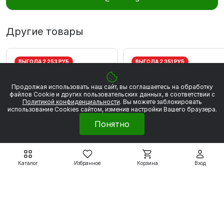
Другие товары
ВЫГОДА 2 253 РУБ
ВЫГОДА 2 351 РУБ
Продолжая использовать наш сайт, вы соглашаетесь на обработку
файлов Сookie и других пользовательских данных, в соответствии с
Политикой конфиденциальности
. Вы можете заблокировать
использование Cookies сайтом, изменив настройки Вашего браузера.
Понятно
Каталог
Избранное
Корзина
Вход
Электродвигатели WEG
Электродвигатели WEG
W20
W20
WEG W20 80 2Р 0.75
WEG W20 80 2P 1,1 кВт
кВт 3000 об/мин
3000 об/мин
20 280 ₽
21 161 ₽