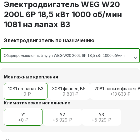
Электродвигатель WEG W20
200L 6P 18,5 кВт 1000 об/мин
1081 на лапах В3
Электродвигатель по назначению
Монтажные крепления
1081 на лапах В3
3081 фланец В5
2081 лапы и фланец 
+
0 ₽
+
9 881 ₽
+
13 833 ₽
Климатическое исполнение
У1
У2
У3
+
0 ₽
+
5 929 ₽
+
5 929 ₽