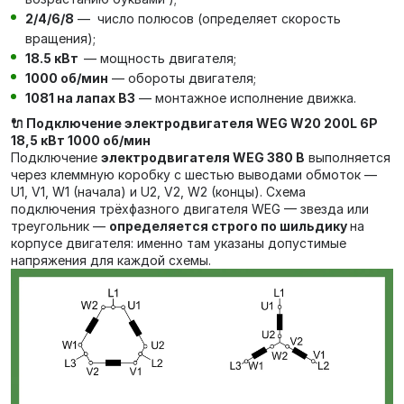
2/4/6/8
— число полюсов (определяет скорость
вращения);
18.5 кВт
— мощность двигателя;
1000 об/мин
— обороты двигателя;
1081 на лапах В3
— монтажное исполнение движка.
🔌 Подключение электродвигателя WEG W20 200L 6P
18,5 кВт 1000 об/мин
Подключение
электродвигателя WEG 380 В
выполняется
через клеммную коробку с шестью выводами обмоток —
U1, V1, W1 (начала) и U2, V2, W2 (концы). Схема
подключения трёхфазного двигателя WEG — звезда или
треугольник —
определяется строго по шильдику
на
корпусе двигателя: именно там указаны допустимые
напряжения для каждой схемы.