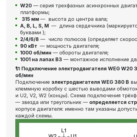
W20
— серия трехфазных асинхронных двига
платформы;
315 мм
— высота до центра вала;
А, В, L, S, М
— длина сердечника (маркируетс
буквами );
2/4/6/8
— число полюсов (определяет скорос
90 кВт
— мощность двигателя;
1000 об/мин
— обороты двигателя;
1001 на лапах В3
— монтажное исполнение дв
🔌 Подключение электродвигателя WEG W20 31
об/мин
Подключение
электродвигателя WEG 380 В
вы
клеммную коробку с шестью выводами обмоток 
и U2, V2, W2 (концы). Схема подключения трёх
— звезда или треугольник —
определяется стр
корпусе двигателя: именно там указаны допус
каждой схемы.