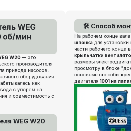
🛠️ Способ мо
тель WEG
0 об/мин
На рабочем конце вала
шпонка
для установки 
части рабочего конца 
крыльчатки вентилят
 WEG W20
— это
размеры электродвигат
ьского производителя
просмотру в блоке "до
ля привода насосов,
основные способы кре
аночного оборудования
двигателя
1001 на лапа
рабатывалась как
вода с упором на
ния и совместимость с
теля WEG W20