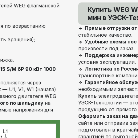
телей WEG флагманской
Купить WEG W2
мин в УЭСК-Те
я по возрастанию
🔸
Прямые отгрузки о
стабильное качество.
ть вращения);
🔸
Удобные схемы пос
произвести под заказ.
🔸
Поддержка инжене
ижка.
условия эксплуатации.
🔸
Логистика по Росси
5 S/M 6P 90 кВт 1000
транспортные компани
🔸
Гарантийное обслу
полняется через
необходимыми запчаст
— U1, V1, W1 (начала)
Купить
электродвигат
фазного двигателя WEG
УЭСК-Технологии — эт
ого по шильдику
на
продукцию от прямого
тимые напряжения для
Оформить заказ на дв
сайте или отправив за
подготовлен в кратчай
гарантией по выгодной