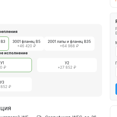
репления
 В3
3001 фланец В5
2001 лапы и фланец В35
+
46 420 ₽
+
64 988 ₽
е исполнение
У1
У2
+
0 ₽
+
27 852 ₽
У3
 852 ₽
ация