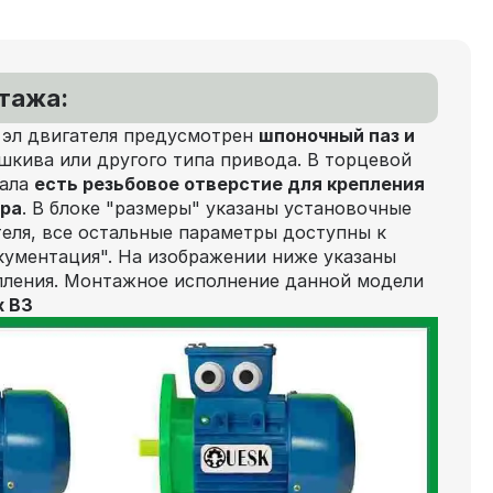
нтажа:
 эл двигателя предусмотрен
шпоночный паз и
шкива или другого типа привода. В торцевой
вала
есть резьбовое отверстие для крепления
ора
. В блоке "размеры" указаны установочные
еля, все остальные параметры доступны к
кументация". На изображении ниже указаны
пления. Монтажное исполнение данной модели
х В3