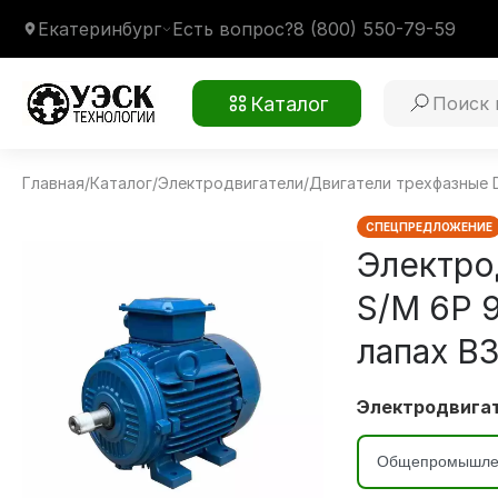
Екатеринбург
Есть вопрос?
8 (800) 550-79-59
Каталог
Главная
/
Каталог
/
Электродвигатели
/
Двигатели трехфазные 
WEG W20 315 S/M 6P 90 кВт 1000 об/мин
Монтажное крепление
1001 на лапах В3
Климатическое исполнение
У1
СПЕЦПРЕДЛОЖЕНИЕ
Электро
S/M 6P 9
лапах В
Электродвигат