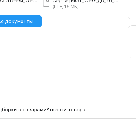
Каталог_двигателей_WEG_20.pdf
Сертификат_WEG_до_26_года.pdf
)
(PDF, 1.6 МБ)
се документы
дборки с товарами
Аналоги товара