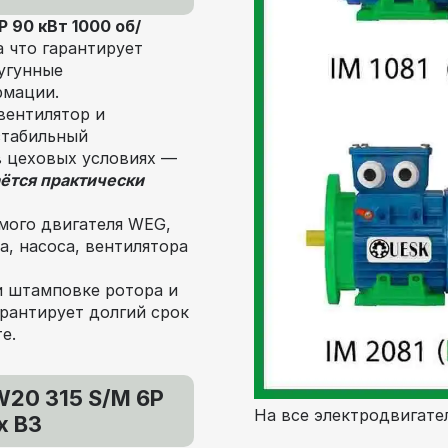
 90 кВт 1000 об/
а что гарантирует
угунные
рмации.
вентилятор и
стабильный
в цеховых условиях —
ётся практически
мого двигателя WEG,
, насоса, вентилятора
и штамповке ротора и
рантирует долгий срок
е.
20 315 S/M 6P
На все электродвигател
х В3