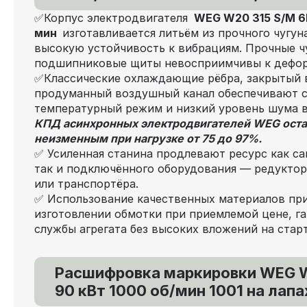
✅Корпус электродвигателя
WEG W20 315 S/M 6P
мин
изготавливается литьём из прочного чугун
высокую устойчивость к вибрациям. Прочные ч
подшипниковые щиты невосприимчивы к дефо
✅Классические охлаждающие рёбра, закрытый 
продуманный воздушный канал обеспечивают 
температурный режим и низкий уровень шума 
КПД асинхронных электродвигателей WEG оста
неизменным при нагрузке от 75 до 97%.
✅ Усиленная станина продлевают ресурс как са
так и подключённого оборудования — редуктора
или транспортёра.
✅ Использование качественных материалов пр
изготовлении обмотки при приемлемой цене, га
службы агрегата без высоких вложений на старт
Расшифровка маркировки WEG W
90 кВт 1000 об/мин 1001 на лапа