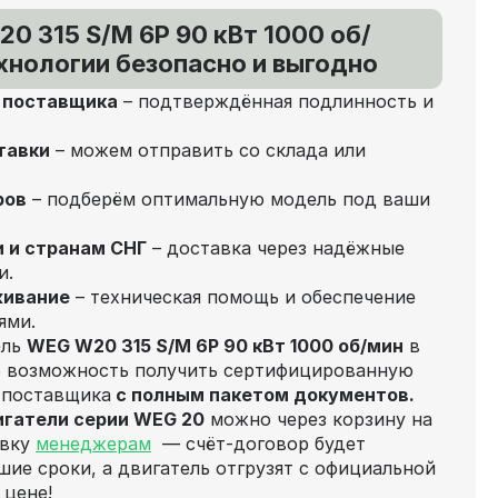
0 315 S/M 6P 90 кВт 1000 об/
хнологии безопасно и выгодно
т поставщика
– подтверждённая подлинность и
тавки
– можем отправить со склада или
ров
– подберём оптимальную модель под ваши
и и странам СНГ
– доставка через надёжные
и.
живание
– техническая помощь и обеспечение
ями.
ель
WEG W20 315 S/M 6P 90 кВт 1000 об/мин
в
о возможность получить сертифицированную
 поставщика
с полным пакетом документов.
игатели серии WEG 20
можно через корзину на
явку
менеджерам
— счёт‑договор будет
шие сроки, а двигатель отгрузят с официальной
 цене!