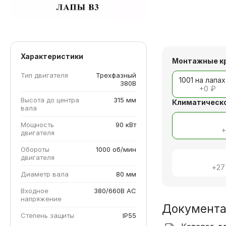
Характеристики
Монтажные к
Тип двигателя
Трехфазный
1001 на лапах
380В
+
0 ₽
Высота до центра
315 мм
Климатическо
вала
Мощность
90 кВт
двигателя
Обороты
1000 об/мин
двигателя
+
27
Диаметр вала
80 мм
Входное
380/660В AC
напряжение
Документ
Степень защиты
IP55