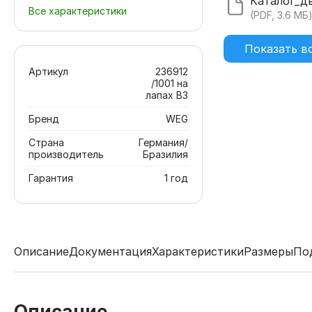
Все характеристики
(PDF, 3.6 МБ
Показать в
Артикул
236912
/1001 на
лапах В3
Бренд
WEG
Страна
Германия/
производитель
Бразилия
Гарантия
1 год
Описание
Документация
Характеристики
Размеры
По
Описание