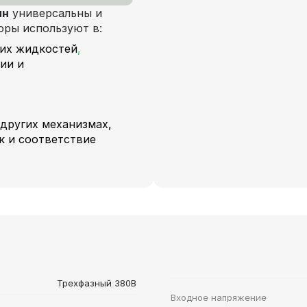
ин
универсальны и
оры используют в:
ких жидкостей
,
ии и
 других механизмах,
к и соответствие
Трехфазный 380В
Входное напряжение