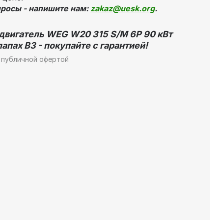
просы - напишите нам:
zakaz@uesk.org
.
двигатель WEG W20 315 S/M 6P 90 кВт
лапах В3 - покупайте с гарантией!
 публичной офертой