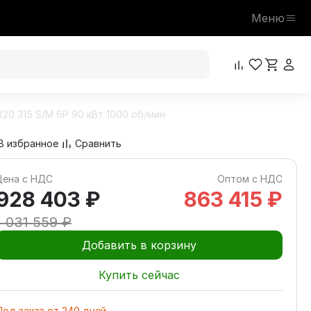
Меню
20 315 S/M 6P 90 кВт 1000 об/мин
928 403 ₽
В корзину
1 031 559 ₽
В избранное
Сравнить
Цена с НДС
Оптом с НДС
928 403 ₽
863 415 ₽
1 031 559 ₽
Добавить в корзину
Купить сейчас
Под заказ
от
240
дней