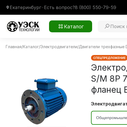
Екатеринбург
Есть вопрос?
8 (800) 550-79-59
Каталог
Главная
/
Каталог
/
Электродвигатели
/
Двигатели трехфазные 
WEG W20 315 S/M 8P 75 кВт 750 об/мин
Монтажное крепление
3081 фланец В5
Климатическое исполнение
У1
СПЕЦПРЕДЛОЖЕНИЕ
Электро
S/M 8P 7
фланец 
Электродвигат