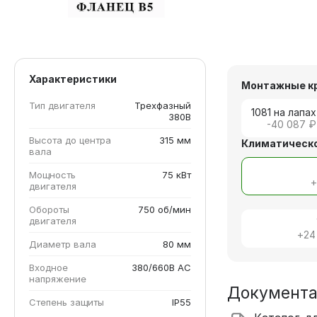
Характеристики
Монтажные к
Тип двигателя
Трехфазный
1081 на лапах
380В
-40 087 ₽
Высота до центра
315 мм
Климатическо
вала
Мощность
75 кВт
двигателя
Обороты
750 об/мин
двигателя
+
24
Диаметр вала
80 мм
Входное
380/660В AC
напряжение
Документ
Степень защиты
IP55