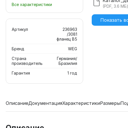
Все характеристики
(PDF, 3.6 МБ
Показать в
Артикул
236963
/3081
фланец В5
Бренд
WEG
Страна
Германия/
производитель
Бразилия
Гарантия
1 год
Описание
Документация
Характеристики
Размеры
По
Описание