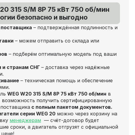
0 315 S/M 8P 75 кВт 750 об/мин
огии безопасно и выгодно
т поставщика
– подтверждённая подлинность и
тавки
– можем отправить со склада или
ров
– подберём оптимальную модель под ваши
и и странам СНГ
– доставка через надёжные
и.
живание
– техническая помощь и обеспечение
ями.
ель
WEG W20 315 S/M 8P 75 кВт 750 об/мин
в
о возможность получить сертифицированную
 поставщика
с полным пакетом документов.
игатели серии WEG 20
можно через корзину на
явку
менеджерам
— счёт‑договор будет
шие сроки, а двигатель отгрузят с официальной
 цене!