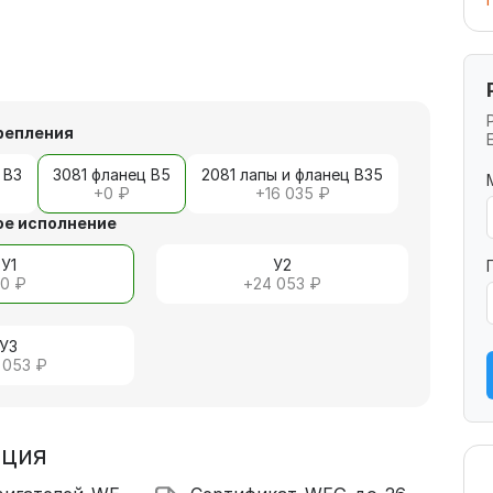
репления
 В3
3081 фланец В5
2081 лапы и фланец В35
+
0 ₽
+
16 035 ₽
е исполнение
У1
У2
+
0 ₽
+
24 053 ₽
У3
 053 ₽
ация