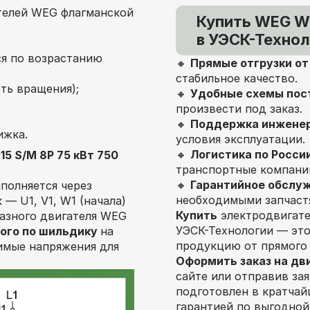
телей WEG флагманской
Купить WEG W2
в УЭСК-Технол
я по возрастанию
🔸
Прямые отгрузки о
стабильное качество.
ть вращения);
🔸
Удобные схемы пос
произвести под заказ.
🔸
Поддержка инжене
ижка.
условия эксплуатации.
🔸
Логистика по Росси
5 S/M 8P 75 кВт 750
транспортные компани
🔸
Гарантийное обслу
полняется через
необходимыми запчаст
— U1, V1, W1 (начала)
Купить
электродвигат
фазного двигателя WEG
УЭСК-Технологии — эт
ого по шильдику
на
продукцию от прямого
тимые напряжения для
Оформить заказ на дв
сайте или отправив за
подготовлен в кратчай
гарантией по выгодной