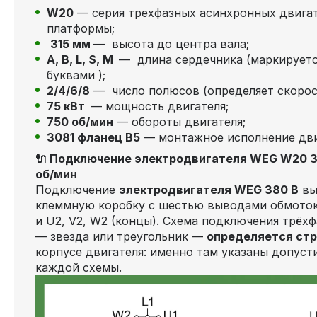
W20
— серия трехфазных асинхронных двига
платформы;
315 мм
— высота до центра вала;
А, В, L, S, М
— длина сердечника (маркируетс
буквами );
2/4/6/8
— число полюсов (определяет скорос
75 кВт
— мощность двигателя;
750 об/мин
— обороты двигателя;
3081 фланец В5
— монтажное исполнение дв
🔌 Подключение электродвигателя WEG W20 31
об/мин
Подключение
электродвигателя WEG 380 В
вы
клеммную коробку с шестью выводами обмоток 
и U2, V2, W2 (концы). Схема подключения трёх
— звезда или треугольник —
определяется стр
корпусе двигателя: именно там указаны допус
каждой схемы.