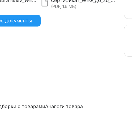
Каталог_двигателей_WEG_20.pdf
Сертификат_WEG_до_26_года.pdf
)
(PDF, 1.6 МБ)
се документы
дборки с товарами
Аналоги товара