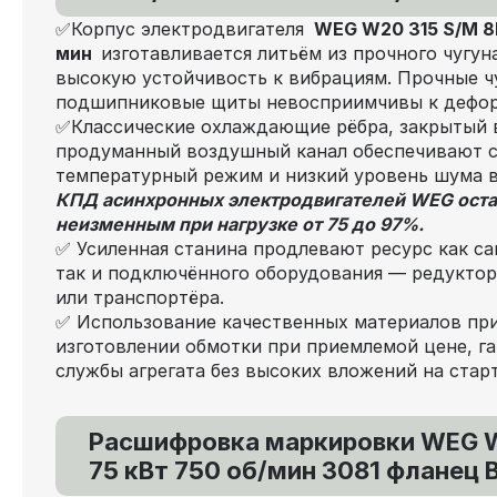
✅Корпус электродвигателя
WEG W20 315 S/M 8P
мин
изготавливается литьём из прочного чугун
высокую устойчивость к вибрациям. Прочные ч
подшипниковые щиты невосприимчивы к дефо
✅Классические охлаждающие рёбра, закрытый 
продуманный воздушный канал обеспечивают 
температурный режим и низкий уровень шума 
КПД асинхронных электродвигателей WEG оста
неизменным при нагрузке от 75 до 97%.
✅ Усиленная станина продлевают ресурс как са
так и подключённого оборудования — редуктора
или транспортёра.
✅ Использование качественных материалов пр
изготовлении обмотки при приемлемой цене, га
службы агрегата без высоких вложений на старт
Расшифровка маркировки WEG W
75 кВт 750 об/мин 3081 фланец 