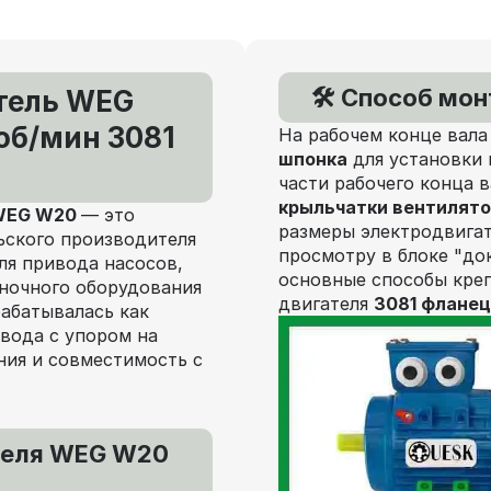
🛠️ Способ мо
тель WEG
 об/мин 3081
На рабочем конце вала
шпонка
для установки 
части рабочего конца 
крыльчатки вентилят
 WEG W20
— это
размеры электродвигат
ьского производителя
просмотру в блоке "до
ля привода насосов,
основные способы кре
аночного оборудования
двигателя
3081 фланец
рабатывалась как
вода с упором на
ния и совместимость с
теля WEG W20