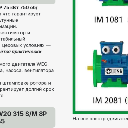
 75 кВт 750 об/
а что гарантирует
угунные
рмации.
вентилятор и
стабильный
в цеховых условиях —
ётся практически
мого двигателя WEG,
, насоса, вентилятора
и штамповке ротора и
рантирует долгий срок
е.
20 315 S/M 8P
На все электродвигател
В5