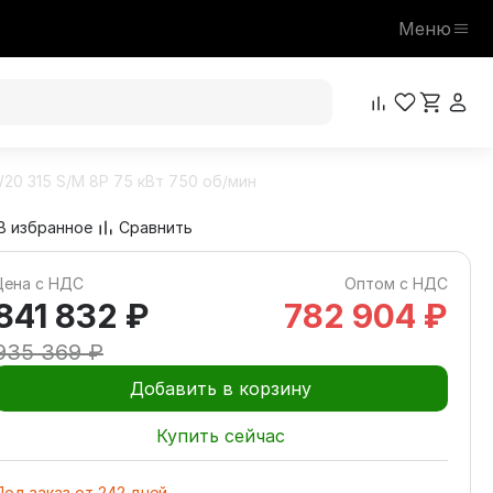
Меню
20 315 S/M 8P 75 кВт 750 об/мин
841 832 ₽
В корзину
935 369 ₽
В избранное
Сравнить
Цена с НДС
Оптом с НДС
841 832 ₽
782 904 ₽
935 369 ₽
Добавить в корзину
Купить сейчас
Под заказ
от
242
дней