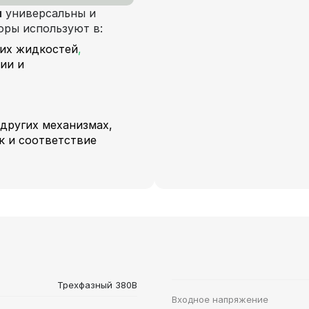
н
универсальны и
оры используют в:
ких жидкостей
,
ии и
 других механизмах,
к и соответствие
Трехфазный 380В
Входное напряжение