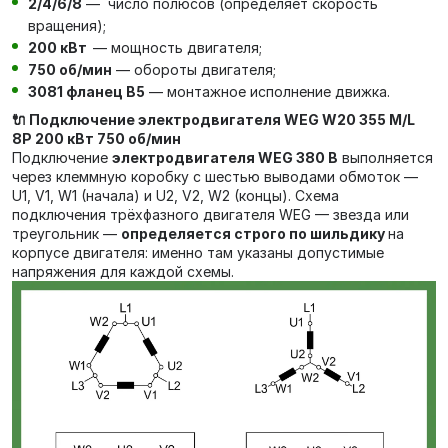
2/4/6/8
— число полюсов (определяет скорость
вращения);
200 кВт
— мощность двигателя;
750 об/мин
— обороты двигателя;
3081 фланец В5
— монтажное исполнение движка.
🔌 Подключение электродвигателя WEG W20 355 M/L
8P 200 кВт 750 об/мин
Подключение
электродвигателя WEG 380 В
выполняется
через клеммную коробку с шестью выводами обмоток —
U1, V1, W1 (начала) и U2, V2, W2 (концы). Схема
подключения трёхфазного двигателя WEG — звезда или
треугольник —
определяется строго по шильдику
на
корпусе двигателя: именно там указаны допустимые
напряжения для каждой схемы.