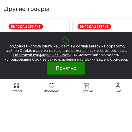
Другие товары
ВЫГОДА 2 253 РУБ
ВЫГОДА 2 351 РУБ
Продолжая использовать наш сайт, вы соглашаетесь на обработку
файлов Сookie и других пользовательских данных, в соответствии с
Политикой конфиденциальности
. Вы можете заблокировать
использование Cookies сайтом, изменив настройки Вашего браузера.
Понятно
Каталог
Избранное
Корзина
Вход
Электродвигатели WEG
Электродвигатели WEG
W20
W20
WEG W20 80 2Р 0.75
WEG W20 80 2P 1,1 кВт
кВт 3000 об/мин
3000 об/мин
20 280 ₽
21 161 ₽
22 533 ₽
23 512 ₽