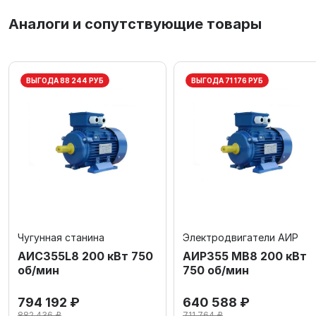
Аналоги и сопутствующие товары
ВЫГОДА 88 244 РУБ
ВЫГОДА 71 176 РУБ
Чугунная станина
Электродвигатели АИР
АИС355L8 200 кВт 750
АИР355 МВ8 200 кВт
об/мин
750 об/мин
794 192 ₽
640 588 ₽
882 436 ₽
711 764 ₽