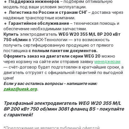
🔸
Поддержка инженеров
– подберём оптимальную
модель под ваши условия эксплуатации.
🔸
Логистика по России и странам СНГ
– доставка через
надёжные транспортные компании.
🔸
Гарантийное обслуживание
– техническая помощь и
обеспечение необходимыми запчастями.
Купить
электродвигатель
WEG W20 355 M/L 8P 200 кВт
750 об/мин
в УЭСК-Технологии — это возможность
получить сертифицированную продукцию от прямого
поставщика
с полным пакетом документов.
Оформить заказ на двигатели серии WEG 20
можно
через корзину на сайте или отправив заявку
менеджерам
— счёт‑договор будет подготовлен в кратчайшие сроки, а
двигатель отгрузят с официальной гарантией по выгодной
цене!
Если у вас остались вопросы - напишите нам:
zakaz@uesk.org
.
Трехфазный электродвигатель WEG W20 355 M/L
8P 200 кВт 750 об/мин 3081 фланец В5 - покупайте
с гарантией!
*Предложение не является публичной офертой