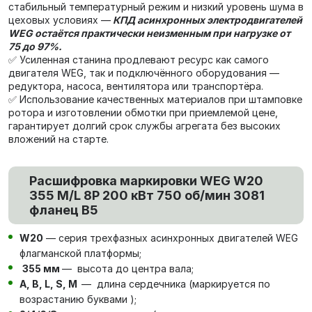
стабильный температурный режим и низкий уровень шума в
цеховых условиях —
КПД асинхронных электродвигателей
WEG остаётся практически неизменным при нагрузке от
75 до 97%.
✅ Усиленная станина продлевают ресурс как самого
двигателя WEG, так и подключённого оборудования —
редуктора, насоса, вентилятора или транспортёра.
✅ Использование качественных материалов при штамповке
ротора и изготовлении обмотки при приемлемой цене,
гарантирует долгий срок службы агрегата без высоких
вложений на старте.
Расшифровка маркировки WEG W20
355 M/L 8P 200 кВт 750 об/мин 3081
фланец В5
W20
— серия трехфазных асинхронных двигателей WEG
флагманской платформы;
355 мм
— высота до центра вала;
А, В, L, S, М
— длина сердечника (маркируется по
возрастанию буквами );