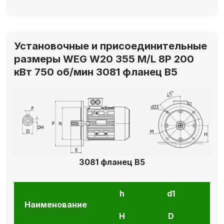
Установочные и присоединительные
размеры WEG W20 355 M/L 8P 200
кВт 750 об/мин 3081 фланец В5
3081 фланец В5
h
d1
l1
Наименование
H
D
E