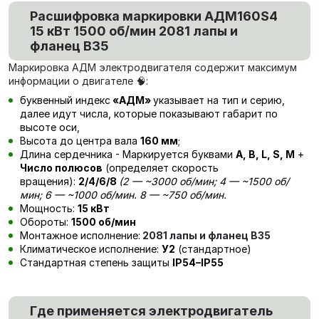
Расшифровка маркировки
АДМ160S4
15 кВт 1500 об/мин 2081 лапы и
фланец В35
Маркировка АДМ электродвигателя содержит максимум
информации о двигателе 🧠:
буквенный индекс
«АДМ»
указывает на тип и серию,
далее идут числа, которые показывают габарит по
высоте оси,
Высота до центра вала
160 мм
;
Длина сердечника - Маркируется буквами
А, В, L, S, М
+
Число полюсов
(определяет скорость
вращения):
2/4/6/8
(
2
— ~3000 об/мин; 4 — ~1500 об/
мин; 6 — ~1000 об/мин. 8 — ~750 об/мин.
Мощность:
15 кВт
Обороты:
1500 об/мин
Монтажное исполнение:
2081 лапы и фланец В35
Климатическое исполнение:
У2
(стандартное)
Стандартная степень защиты
IP54–IP55
Где применяется электродвигатель