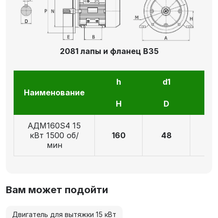
2081 лапы и фланец В35
h
d1
l1
Наименование
H
D
E
АДМ160S4 15
кВт 1500 об/
160
48
11
мин
Вам может подойти
Двигатель для вытяжки 15 кВт