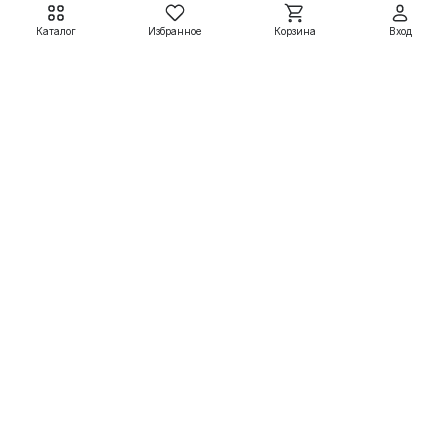
Каталог
Избранное
Корзина
Вход
Электродвигатели АДМ
Электродвигатели АДМ
АДМ63А2 0,37 кВт
АДМ63А4 0,25 кВт
3000 об/мин
1500 об/мин
7 799 ₽
7 950 ₽
8 665 ₽
8 833 ₽
Подробнее
Подробнее
Электродвигатели
Вспомогательные системы
Насосное оборудование
Покупателям