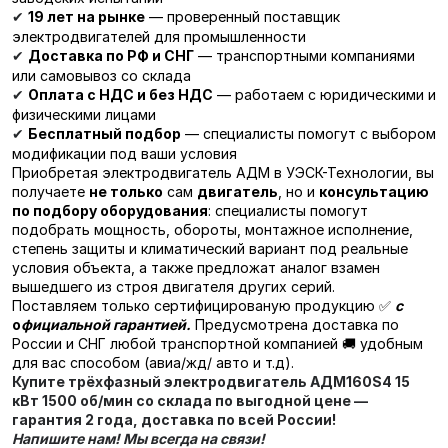
19 лет на рынке
— проверенный поставщик
✔
электродвигателей для промышленности
Доставка по РФ и СНГ
— транспортными компаниями
✔
или самовывоз со склада
Оплата с НДС и без НДС
— работаем с юридическими и
✔
физическими лицами
Бесплатный подбор
— специалисты помогут с выбором
✔
модификации под ваши условия
Приобретая электродвигатель АДМ в УЭСК-Технологии, вы
получаете
не только
сам
двигатель
, но и
консультацию
по подбору оборудования
: специалисты помогут
подобрать мощность, обороты, монтажное исполнение,
степень защиты и климатический вариант под реальные
условия объекта, а также предложат аналог взамен
вышедшего из строя двигателя других серий.
Поставляем только сертифицированую продукцию ✅
с
о
фициальной гарантией.
Предусмотрена доставка по
России и СНГ любой транспортной компанией 🚚 удобным
для вас способом (авиа/жд/ авто и т.д).
Купите трёхфазный электродвигатель
АДМ160S4 15
кВт 1500 об/мин
со склада по выгодной цене —
гарантия 2 года, доставка по всей России!
Напишите нам! Мы всегда на связи!