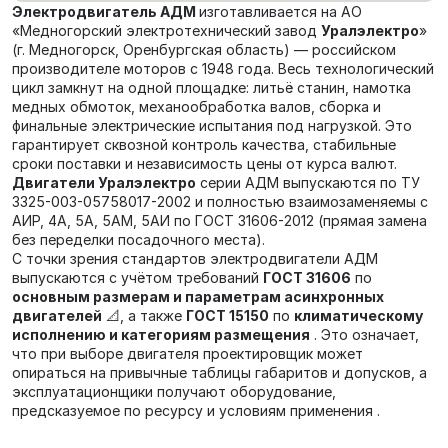
Электродвигатель АДМ
изготавливается на АО
«Медногорский электротехнический завод
Уралэлектро
»
(г. Медногорск, Оренбургская область) — российском
производителе моторов с 1948 года. Весь технологический
цикл замкнут на одной площадке: литьё станин, намотка
медных обмоток, механообработка валов, сборка и
финальные электрические испытания под нагрузкой. Это
гарантирует сквозной контроль качества, стабильные
сроки поставки и независимость цены от курса валют.
Двигатели Уралэлектро
серии АДМ выпускаются по ТУ
3325-003-05758017-2002 и полностью взаимозаменяемы с
АИР, 4А, 5А, 5АМ, 5АИ по ГОСТ 31606-2012 (прямая замена
без переделки посадочного места).
С точки зрения стандартов электродвигатели АДМ
выпускаются с учётом требований
ГОСТ 31606
по
основным размерам и параметрам асинхронных
двигателей
📐, а также
ГОСТ 15150
по
климатическому
исполнению и категориям размещения
. Это означает,
что при выборе двигателя проектировщик может
опираться на привычные таблицы габаритов и допусков, а
эксплуатационщики получают оборудование,
предсказуемое по ресурсу и условиям применения .