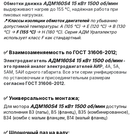
АДМ160S4 15 кВт 1500 об/мин
Обмотки движка
выдерживают нагрев до 155 °C, надёжная работа при
пиковых нагрузках.
📍
Классы изоляции обмоток двигателей
по убыванию
допустимой температуры: A (105 °C) → E (120 °C) → B (130
°C) →
F (155 °C)
→ H (180 °C). Серия АДМ Уралэлектро
использует класс F как стандартный.
✅
Взаимозаменяемость по ГОСТ 31606-2012;
АДМ160S4 15 кВт 1500 об/мин
Электродвигатель
-
это прямой аналог электродвигателей АИР
, 4А, 5А,
5АМ, 5АИ одного габарита. Все эти серии унифицированы
по установочным и присоединительным размерам
согласно ГОСТ 31606-2012.
✅
Универсальность монтажа;
АДМ160S4 15 кВт 1500 об/мин
Для мотора
доступны
исполнения В3 (лапы), В5 (фланец), В35 (комбинированное),
В34 (комби с малым фланцем, В14 (малый фланец)
✅
Шпоночный паз на валу;