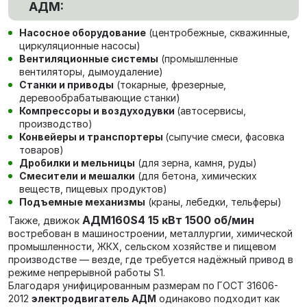
АДМ:
Насосное оборудование
(центробежные, скважинные,
циркуляционные насосы)
Вентиляционные системы
(промышленные
вентиляторы, дымоудаление)
Станки и приводы
(токарные, фрезерные,
деревообрабатывающие станки)
Компрессоры и воздуходувки
(автосервисы,
производство)
Конвейеры и транспортеры
(сыпучие смеси, фасовка
товаров)
Дробилки и мельницы
(для зерна, камня, руды)
Смесители и мешалки
(для бетона, химических
веществ, пищевых продуктов)
Подъемные механизмы
(краны, лебедки, тельферы)
АДМ160S4 15 кВт 1500 об/мин
Также, движок
в
остребован в машиностроении, металлургии, химической
промышленности, ЖКХ, сельском хозяйстве и пищевом
производстве — везде, где требуется надёжный привод в
режиме непрерывной работы S1.
Благодаря унифицированным размерам по ГОСТ 31606-
2012
электродвигатель АДМ
одинаково подходит как