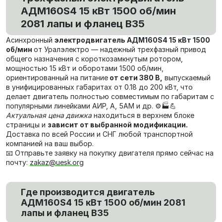
АДМ160S4 15 кВт 1500 об/мин
2081 лапы и фланец В35
Асинхронный
электродвигатель АДМ160S4 15 кВт 1500
об/мин
от Уралэлектро — надежный трехфазный привод
общего назначения с короткозамкнутым ротором,
мощностью 15 кВт и оборотами 1500 об/мин,
ориентированный на питание
от сети 380 В,
выпускаемый
в унифицированных габаритах от 0.18 до 200 кВт, что
делает двигатель полностью совместимым по габаритам с
популярными линейками АИР, А, 5АМ и др. ⚙️🏭💪
Актуальная цена движка
находиться в верхнем блоке
страницы и
зависит от выбранной модификации.
Доставка по всей России и СНГ любой транспортной
компанией на ваш выбор.
📧 Отправьте заявку на покупку двигателя прямо сейчас на
почту:
zakaz@uesk.org
Где производится двигатель
АДМ160S4 15 кВт 1500 об/мин 2081
лапы и фланец В35