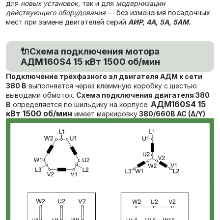
для
новых установок
, так и для
модернизации
действующего оборудования
— без изменения посадочных
мест при замене двигателей серий
АИР, 4А, 5А, 5АМ.
🔌Схема подключения мотора
АДМ160S4 15 кВт 1500 об/мин
Подключение трёхфазного эл двигателя АДМ к сети
380 В
выполняется через клеммную коробку с шестью
выводами обмоток.
Схема подключения двигателя 380
АДМ160S4 15
В
определяется по шильдику на корпусе:
кВт 1500 об/мин
имеет маркировку
380/660В AC (Δ/Y)