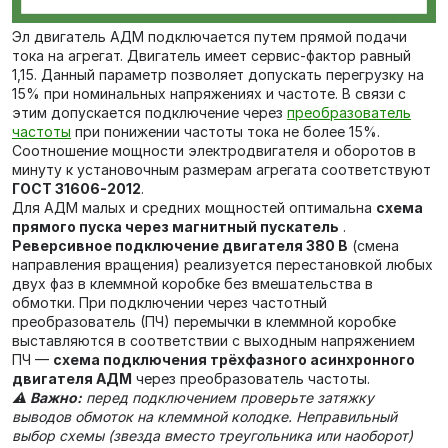
Эл двигатель АДМ подключается путем прямой подачи
тока на агрегат. Двигатель имеет сервис-фактор равный
1,15. Данный параметр позволяет допускать перегрузку на
15% при номинальных напряжениях и частоте. В связи с
этим допускается подключение через
преобразователь
частоты
при понижении частоты тока не более 15%.
Соотношение мощности электродвигателя и оборотов в
минуту к установочным размерам агрегата соответствуют
ГОСТ 31606-2012
.
Для АДМ малых и средних мощностей оптимальна
схема
прямого пуска через магнитный пускатель
.
Реверсивное подключение двигателя 380 В
(смена
направления вращения) реализуется перестановкой любых
двух фаз в клеммной коробке без вмешательства в
обмотки. При подключении через частотный
преобразователь (ПЧ) перемычки в клеммной коробке
выставляются в соответствии с выходным напряжением
ПЧ —
схема подключения трёхфазного асинхронного
двигателя АДМ
через преобразователь частоты.
⚠️
Важно:
перед подключением проверьте затяжку
выводов обмоток на клеммной колодке. Неправильный
выбор схемы (звезда вместо треугольника или наоборот)