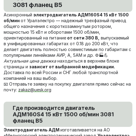
3081 фланец В5
Асинхронный
электродвигатель АДМ160S4 15 кВт 1500
об/мин
от Уралэлектро — надежный трехфазный привод
общего назначения с короткозамкнутым ротором,
мощностью 15 кВт и оборотами 1500 об/мин,
ориентированный на питание
от сети 380 В,
выпускаемый
в унифицированных габаритах от 0.18 до 200 кВт, что
делает двигатель полностью совместимым по габаритам с
популярными линейками АИР, А, 5АМ и др. ⚙️🏭💪
Актуальная цена движка
находиться в верхнем блоке
страницы и
зависит от выбранной модификации.
Доставка по всей России и СНГ любой транспортной
компанией на ваш выбор.
📧 Отправьте заявку на покупку двигателя прямо сейчас на
почту:
zakaz@uesk.org
Где производится двигатель
АДМ160S4 15 кВт 1500 об/мин 3081
фланец В5
Электродвигатель АДМ
изготавливается на АО
«Медногорский электротехнический завод
Уралэлектро
»