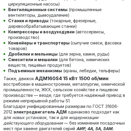
циркуляционные насосы)
Вентиляционные системы
(промышленные
вентиляторы, дымоудаление)
Станки и приводы
(токарные, фрезерные,
деревообрабатывающие станки)
Компрессоры и воздуходувки
(автосервисы,
производство)
Конвейеры и транспортеры
(сыпучие смеси, фасовка
товаров)
Дробилки и мельницы
(для зерна, камня, руды)
Смесители и мешалки
(для бетона, химических
веществ, пищевых продуктов)
Подъемные механизмы
(краны, лебедки, тельферы)
АДМ160S4 15 кВт 1500 об/мин
Также, движок
в
остребован в машиностроении, металлургии, химической
промышленности, ЖКХ, сельском хозяйстве и пищевом
производстве — везде, где требуется надёжный привод в
режиме непрерывной работы S1.
Благодаря унифицированным размерам по ГОСТ 31606-
2012
электродвигатель АДМ
одинаково подходит как
для
новых установок
, так и для
модернизации
действующего оборудования
— без изменения посадочных
мест при замене двигателей серий
АИР, 4А, 5А, 5АМ.