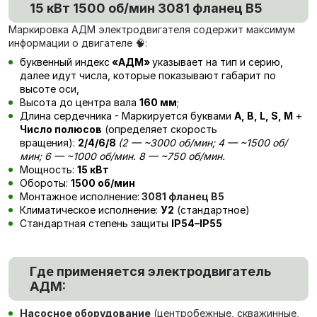
15 кВт 1500 об/мин 3081 фланец В5
Маркировка АДМ электродвигателя содержит максимум
информации о двигателе 🧠:
буквенный индекс
«АДМ»
указывает на тип и серию,
далее идут числа, которые показывают габарит по
высоте оси,
Высота до центра вала
160 мм
;
Длина сердечника - Маркируется буквами
А, В, L, S, М
+
Число полюсов
(определяет скорость
вращения):
2/4/6/8
(
2
— ~3000 об/мин; 4 — ~1500 об/
мин; 6 — ~1000 об/мин. 8 — ~750 об/мин.
Мощность:
15 кВт
Обороты:
1500 об/мин
Монтажное исполнение:
3081 фланец В5
Климатическое исполнение:
У2
(стандартное)
Стандартная степень защиты
IP54–IP55
Где применяется электродвигатель
АДМ:
Насосное оборудование
(центробежные, скважинные,