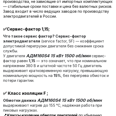
производства, не зависящие от импортных комплектующих
— стабильные сроки поставки и цена без валютных рисков.
Завод входит в число ведущих заводов по производству
электродвигателей в России.
✅
Сервис-фактор 1,15
;
Что такое сервис фактор?
Сервис-фактор
электродвигателя
(service factor, SF) — коэффициент
допустимой перегрузки двигателя без снижения срока
службы.
АДМ160S4 15 кВт 1500 об/мин
У двигателя
сервис-
фактор равен
1,15
— это означает, что при номинальном
напряжении 380 В и штатной частоте 50 Гц двигатель
выдерживает кратковременную нагрузку, превышающую
номинальную мощность на
15%
, без перегрева обмоток и
потери гарантии.
✅
Класс изоляции F
;
АДМ160S4 15 кВт 1500 об/мин
Обмотки движка
выдерживают нагрев до 155 °C, надёжная работа при
пиковых нагрузках.
📍
Классы изоляции обмоток двигателей
по убыванию