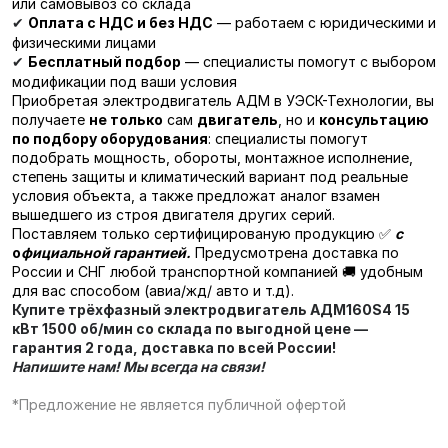
или самовывоз со склада
Оплата с НДС и без НДС
— работаем с юридическими и
✔
физическими лицами
Бесплатный подбор
— специалисты помогут с выбором
✔
модификации под ваши условия
Приобретая электродвигатель АДМ в УЭСК-Технологии, вы
получаете
не только
сам
двигатель
, но и
консультацию
по подбору оборудования
: специалисты помогут
подобрать мощность, обороты, монтажное исполнение,
степень защиты и климатический вариант под реальные
условия объекта, а также предложат аналог взамен
вышедшего из строя двигателя других серий.
Поставляем только сертифицированую продукцию ✅
с
о
фициальной гарантией.
Предусмотрена доставка по
России и СНГ любой транспортной компанией 🚚 удобным
для вас способом (авиа/жд/ авто и т.д).
Купите трёхфазный электродвигатель
АДМ160S4 15
кВт 1500 об/мин
со склада по выгодной цене —
гарантия 2 года, доставка по всей России!
Напишите нам! Мы всегда на связи!
*Предложение не является публичной офертой