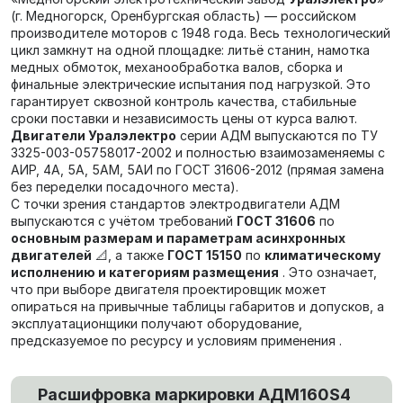
(г. Медногорск, Оренбургская область) — российском
производителе моторов с 1948 года. Весь технологический
цикл замкнут на одной площадке: литьё станин, намотка
медных обмоток, механообработка валов, сборка и
финальные электрические испытания под нагрузкой. Это
гарантирует сквозной контроль качества, стабильные
сроки поставки и независимость цены от курса валют.
Двигатели Уралэлектро
серии АДМ выпускаются по ТУ
3325-003-05758017-2002 и полностью взаимозаменяемы с
АИР, 4А, 5А, 5АМ, 5АИ по ГОСТ 31606-2012 (прямая замена
без переделки посадочного места).
С точки зрения стандартов электродвигатели АДМ
выпускаются с учётом требований
ГОСТ 31606
по
основным размерам и параметрам асинхронных
двигателей
📐, а также
ГОСТ 15150
по
климатическому
исполнению и категориям размещения
. Это означает,
что при выборе двигателя проектировщик может
опираться на привычные таблицы габаритов и допусков, а
эксплуатационщики получают оборудование,
предсказуемое по ресурсу и условиям применения .
Расшифровка маркировки
АДМ160S4