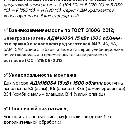
допустимой температуры: A (105 °C) → E (120 °C) → B (130
°C) →
F (155 °C)
→ H (180 °C). Серия АДМ Уралэлектро
использует класс F как стандартный.
✅
Взаимозаменяемость по ГОСТ 31606-2012;
АДМ160S4 15 кВт 1500 об/мин
Электродвигатель
-
это прямой аналог электродвигателей АИР
, 4А, 5А,
5АМ, 5АИ одного габарита. Все эти серии унифицированы
по установочным и присоединительным размерам
согласно ГОСТ 31606-2012.
✅
Универсальность монтажа;
АДМ160S4 15 кВт 1500 об/мин
Для мотора
доступны
исполнения В3 (лапы), В5 (фланец), В35 (комбинированное),
В34 (комби с малым фланцем, В14 (малый фланец)
✅
Шпоночный паз на валу;
Быстрая установка шкива, муфты или звёздочки без
дополнительной обработки