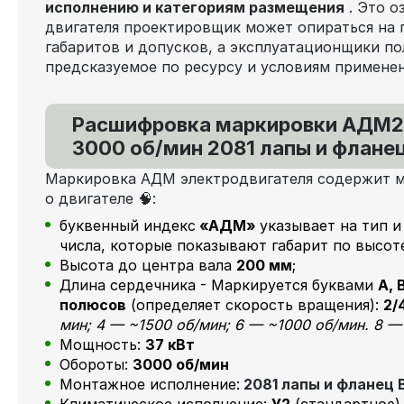
исполнению и категориям размещения
. Это о
двигателя проектировщик может опираться на
габаритов и допусков, а эксплуатационщики п
предсказуемое по ресурсу и условиям применен
Расшифровка маркировки
АДМ2
3000 об/мин 2081 лапы и флане
Маркировка АДМ электродвигателя содержит 
о двигателе 🧠:
буквенный индекс
«АДМ»
указывает на тип и
числа, которые показывают габарит по высоте
Высота до центра вала
200 мм
;
Длина сердечника - Маркируется буквами
А, В
полюсов
(определяет скорость вращения):
2/
мин; 4 — ~1500 об/мин; 6 — ~1000 об/мин. 8 —
Мощность:
37 кВт
Обороты:
3000 об/мин
Монтажное исполнение:
2081 лапы и фланец 
Климатическое исполнение:
У2
(стандартное)