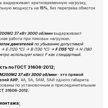
ль выдерживает кратковременную нагрузку,
льную мощность на
15%
, без перегрева обмоток
00М2 37 кВт 3000 об/мин
выдерживают
жная работа при пиковых нагрузках.
оток двигателей
по убыванию допустимой
 → E (120 °C) → B (130 °C) →
F (155 °C)
→ H (180
ктро использует класс F как стандартный.
ть по ГОСТ 31606-2012;
М200М2 37 кВт 3000 об/мин
- это прямой
елей АИР
, 4А, 5А, 5АМ, 5АИ одного габарита.
ированы по установочным и присоединительным
СТ 31606-2012.
монтажа;