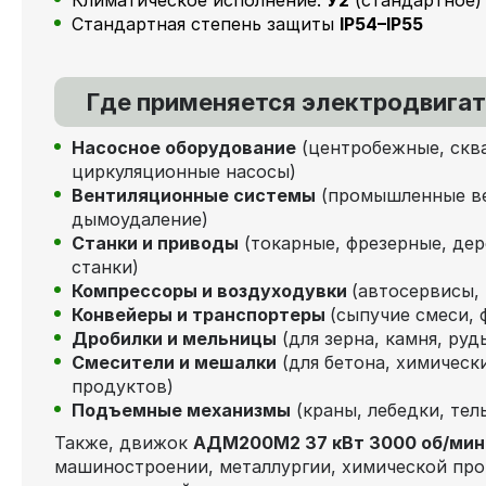
Стандартная степень защиты
IP54–IP55
Где применяется электродвига
Насосное оборудование
(центробежные, скв
циркуляционные насосы)
Вентиляционные системы
(промышленные ве
дымоудаление)
Станки и приводы
(токарные, фрезерные, де
станки)
Компрессоры и воздуходувки
(автосервисы,
Конвейеры и транспортеры
(сыпучие смеси, 
Дробилки и мельницы
(для зерна, камня, руд
Смесители и мешалки
(для бетона, химическ
продуктов)
Подъемные механизмы
(краны, лебедки, тел
Также, движок
АДМ200М2 37 кВт 3000 об/ми
машиностроении, металлургии, химической пр