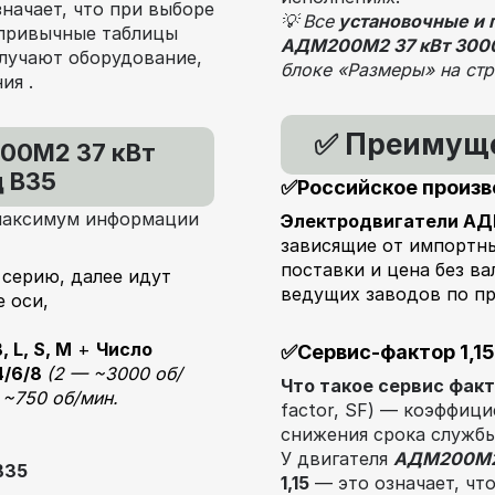
значает, что при выборе
💡
Все
установочные и
 привычные таблицы
АДМ200М2 37 кВт 300
олучают оборудование,
блоке «Размеры» на стр
ия .
Преимуще
✅
00М2 37 кВт
ц В35
✅Российское произв
максимум информации
Электродвигатели А
зависящие от импортн
поставки и цена без в
 серию, далее идут
ведущих заводов по пр
 оси,
, L, S, М
+
Число
✅
Сервис-фактор 1,15
4/6/8
(
2
— ~3000 об/
Что такое сервис фак
 ~750 об/мин.
factor, SF) — коэффиц
снижения срока службы
У двигателя
АДМ200М2 
В35
1,15
— это означает, чт