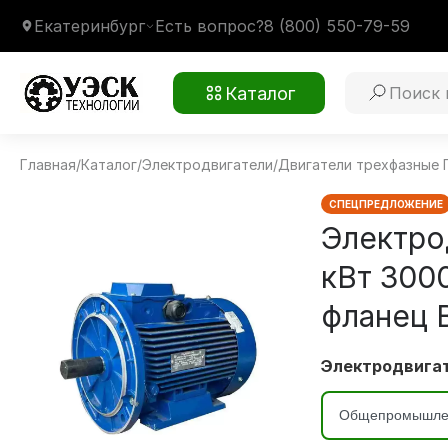
Екатеринбург
Есть вопрос?
8 (800) 550-79-59
Каталог
Главная
/
Каталог
/
Электродвигатели
/
Двигатели трехфазные
АДМ200М2 37 кВт 3000 об/мин
Монтажное крепление
2081 лапы и фланец В35
Климатическое исполнение
У2
СПЕЦПРЕДЛОЖЕНИЕ
Электро
кВт 300
фланец 
Электродвигат