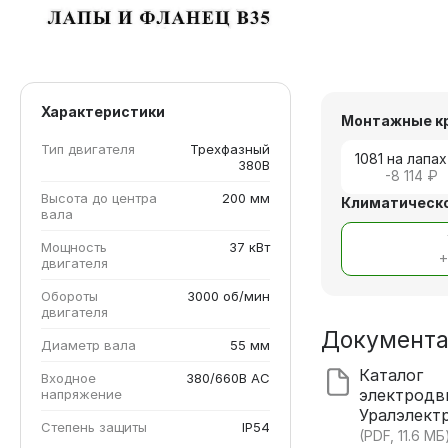
Характеристики
Монтажные к
Тип двигателя
Трехфазный
1081 на лапах
380В
-8 114 ₽
Высота до центра
200 мм
Климатическо
вала
Мощность
37 кВт
двигателя
Обороты
3000 об/мин
двигателя
Документ
Диаметр вала
55 мм
Каталог
Входное
380/660В AC
электродв
напряжение
Уралэлект
Степень защиты
IP54
(PDF, 11.6 МБ