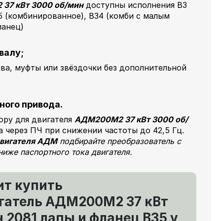
37 кВт 3000 об/мин
доступны исполнения В3
35 (комбинированное), В34 (комби с малым
ланец)
валу;
ва, муфты или звёздочки без дополнительной
ного привода.
ору для двигателя
АДМ200М2 37 кВт 3000 об/
а через ПЧ при снижении частоты до 42,5 Гц.
вигателя АДМ
подбирайте преобразователь с
иже паспортного тока двигателя.
ит купить
гатель АДМ200М2 37 кВт
 2081 лапы и фланец В35 у