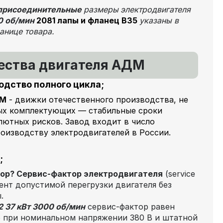
 присоединительные
размеры
электродвигателя
0 об/мин
2081 лапы и фланец В35
указаны в
анице товара.
ства двигателя АДМ
одство полного цикла
;
ДМ
- движки отечественного производства, не
ых комплектующих — стабильные сроки
алютных рисков. Завод входит в число
оизводству электродвигателей в России.
;
тор?
Сервис-фактор электродвигателя
(service
иент допустимой перегрузки двигателя без
.
37 кВт 3000 об/мин
сервис-фактор равен
о при номинальном напряжении 380 В и штатной