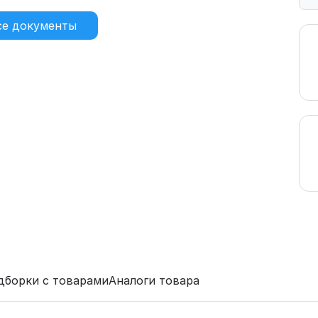
се документы
дборки с товарами
Аналоги товара