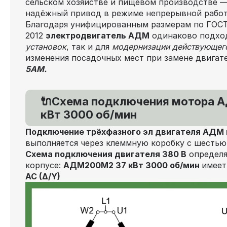
сельском хозяйстве и пищевом производстве — 
надёжный привод в режиме непрерывной работ
Благодаря унифицированным размерам по ГОСТ
2012
электродвигатель АДМ
одинаково подхо
установок
, так и для
модернизации действующег
изменения посадочных мест при замене двигат
5АМ.
🔌Схема подключения мотора 
кВт 3000 об/мин
Подключение трёхфазного эл двигателя АДМ к
выполняется через клеммную коробку с шестью
Схема подключения двигателя 380 В
определя
корпусе:
АДМ200М2 37 кВт 3000 об/мин
имеет
AC (Δ/Y)