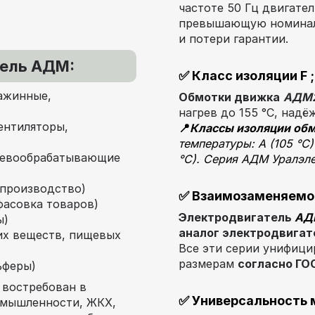
частоте 50 Гц двигате
превышающую номина
и потери гарантии.
тель АДМ:
✅
Класс изоляции F
;
ажинные,
Обмотки движка
АДМ2
нагрев до 155 °C, надё
нтиляторы,
📍
Классы изоляции обм
температуры: A (105 °C)
ревообрабатывающие
°C). Серия АДМ Уралэле
 производство)
✅
Взаимозаменяемос
фасовка товаров)
Электродвигатель
АД
ы)
аналог электродвигат
их веществ, пищевых
Все эти серии унифиц
размерам
согласно ГО
ьферы)
н
в
остребован в
✅
Универсальность 
омышленности, ЖКХ,