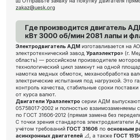
📧 Отправьте заявку на покупку двигателя прямо
zakaz@uesk.org
Где производится двигатель
АД
кВт 3000 об/мин 2081 лапы и фл
Электродвигатель АДМ
изготавливается на А
электротехнический завод
Уралэлектро
» (г. М
область) — российском производителе моторов 
технологический цикл замкнут на одной площад
намотка медных обмоток, механообработка вал
электрические испытания под нагрузкой. Это г
контроль качества, стабильные сроки поставки
от курса валют.
Двигатели Уралэлектро
серии АДМ выпускаютс
05758017-2002 и полностью взаимозаменяемы с
по ГОСТ 31606-2012 (прямая замена без передел
С точки зрения стандартов электродвигатели 
учётом требований
ГОСТ 31606
по
основным р
асинхронных двигателей
📐, а также
ГОСТ 1515