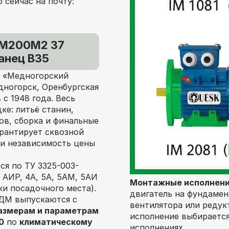
 сейчас на почту:
М200М2 37
анец В35
О «Медногорский
едногорск, Оренбургская
с 1948 года. Весь
ке: литьё станин,
ов, сборка и финальные
арантирует сквозной
 и независимость цены
я по ТУ 3325-003-
 АИР, 4А, 5А, 5АМ, 5АИ
Монтажные исполнен
ки посадочного места).
двигатель на фундамен
АДМ выпускаются с
вентилятора или редук
азмерам и параметрам
исполнение выбирается
0
по
климатическому
исполнениях.