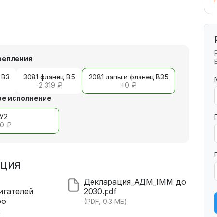
репления
 В3
3081 фланец В5
2081 лапы и фланец В35
-2 319 ₽
+
0 ₽
е исполнение
У2
+
0 ₽
ация
Декларация_АДМ_IMM до
игателей
2030.pdf
ро
(PDF, 0.3 МБ)
)