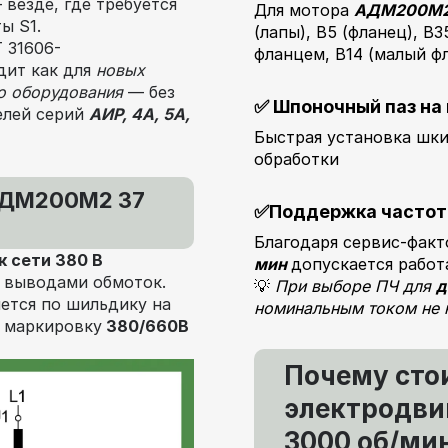
везде, где требуется
Для мотора
АДМ200М2 
ы S1.
(лапы), В5 (фланец), В
 31606-
фланцем, В14 (малый ф
дит как для
новых
о оборудования
— без
✅
Шпоночный паз на 
елей серий
АИР, 4А, 5А,
Быстрая установка шки
обработки
АДМ200М2 37
✅
Поддержка частот
Благодаря сервис-факт
 сети 380 В
мин
допускается работ
 выводами обмоток.
💡
При выборе ПЧ для
д
ется по шильдику на
номинальным током не н
 маркировку
380/660В
Почему сто
электродви
3000 об/мин