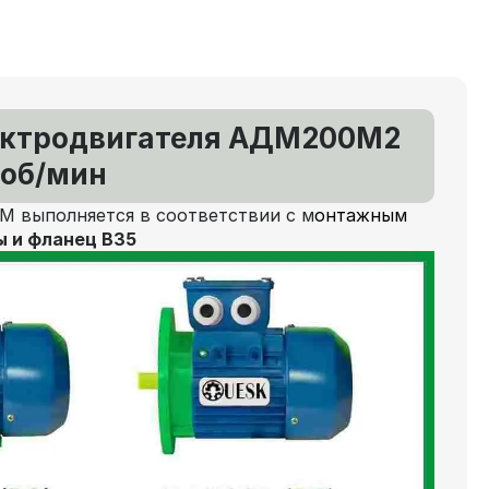
ектродвигателя АДМ200М2
 об/мин
М выполняется в соответствии с м
онтажным
ы и фланец В35