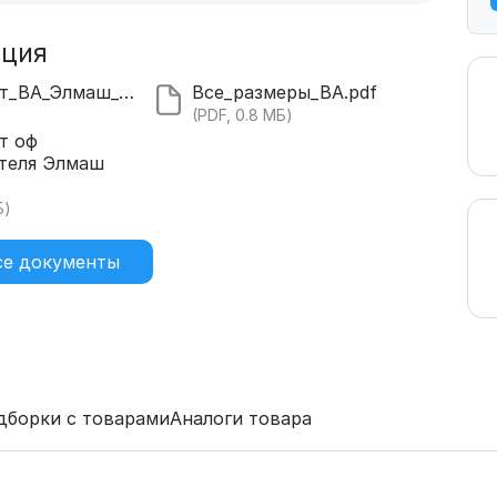
ация
Сертификат_ВА_Элмаш_2028.pdf
Все_размеры_ВА.pdf
(PDF, 0.8 МБ)
т оф
теля Элмаш
Б)
се документы
дборки с товарами
Аналоги товара