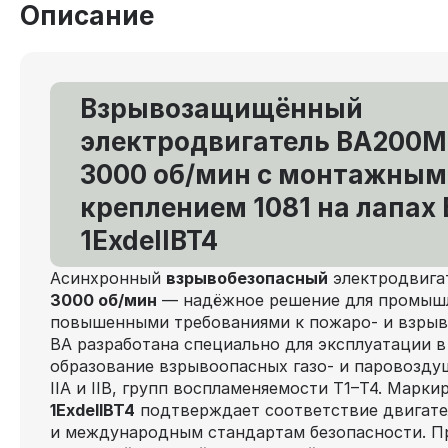
Описание
Взрывозащищённый
электродвигатель ВА200M2
3000 об/мин с монтажным
креплением 1081 на лапах 
1ExdеIIBT4
Асинхронный
взрывобезопасный
электродвига
3000 об/мин
— надёжное решение для промышл
повышенными требованиями к пожаро- и взрыв
ВА разработана специально для эксплуатации в
образование взрывоопасных газо- и паровозду
IIA и IIB, групп воспламеняемости Т1–Т4. Марк
1ExdеIIBT4
подтверждает соответствие двигате
и международным стандартам безопасности. П