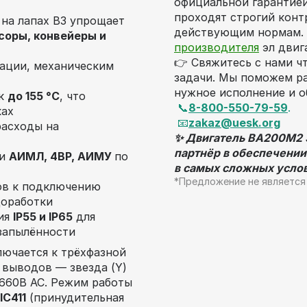
официальной гарантией
проходят строгий конт
 на лапах В3 упрощает
действующим нормам.
соры, конвейеры и
производителя
эл двиг
👉 Свяжитесь с нами 
рации, механическим
задачи. Мы поможем р
нужное исполнение и о
ок
до 155 °C
, что
📞
8-800-550-79-59
.
ках
📧
zakaz@uesk.org
асходы на
✨ Двигатель ВА200M2 
партнёр в обеспечении
ми
АИМЛ, 4ВР, АИМУ
по
в самых сложных услов
*Предложение не является
ов к подключению
доработки
ия
IP55 и IP65
для
запылённости
ючается к трёхфазной
 выводов — звезда (Y)
/660В AC. Режим работы
IC411
(принудительная