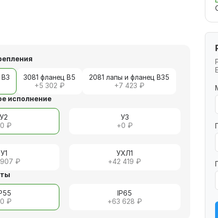
репления
 В3
3081 фланец В5
2081 лапы и фланец В35
+
5 302 ₽
+
7 423 ₽
е исполнение
У2
У3
+
0 ₽
+
0 ₽
У1
УХЛ1
 907 ₽
+
42 419 ₽
иты
IP55
IP65
+
0 ₽
+
63 628 ₽