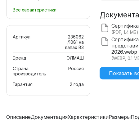
Все характеристики
Документ
(PDF, 1.4 МБ)
Артикул
236062
Сертифика
/1081 на
представи
лапах В3
2026.webp
Бренд
ЭЛМАШ
(WEBP, 0.1 М
Страна
Россия
Показать в
производитель
Гарантия
2 года
Описание
Документация
Характеристики
Размеры
По