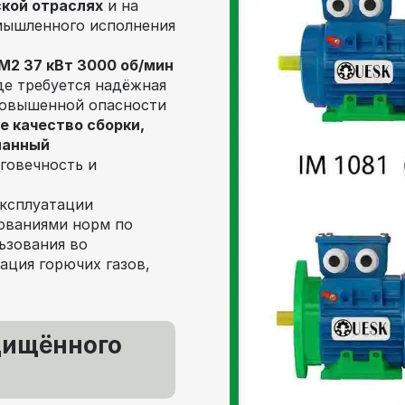
ской отраслях
и на
мышленного исполнения
2 37 кВт 3000 об/мин
де требуется надёжная
 повышенной опасности
е качество сборки,
манный
говечность и
эксплуатации
бованиями норм по
ьзования во
ация горючих газов,
щищённого