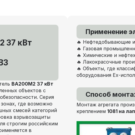
Применение э
 37 кВт
🔥 Нефтедобывающие и
🔥 Газовая промышленн
🔥 Химические и нефте
В3
🔥 Лакокрасочные про
🔥 Объекты, где класс
оборудования Ex-испо
тель
ВА200M2 37 кВт
енных объектов с
Способ монт
обезопасности. Серия
 зонах, где возможно
Монтаж агрегата произ
шных смесей категорий
креплением
1081 на ла
ировка взрывозащиты
ля строгим российским
рименяется в