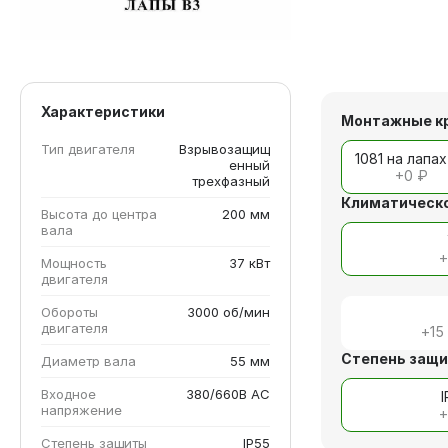
Характеристики
Монтажные к
Тип двигателя
Взрывозащищ
1081 на лапах
енный
+
0 ₽
трехфазный
Климатическо
Высота до центра
200 мм
вала
Мощность
37 кВт
двигателя
Обороты
3000 об/мин
двигателя
+
15
Степень защ
Диаметр вала
55 мм
Входное
380/660В AC
напряжение
Степень защиты
IP55