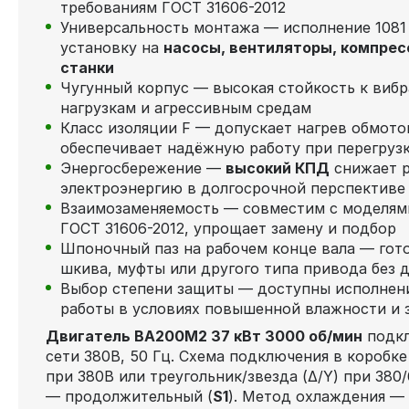
требованиям ГОСТ 31606-2012
Универсальность монтажа — исполнение 1081
установку на
насосы, вентиляторы, компрес
станки
Чугунный корпус — высокая стойкость к виб
нагрузкам и агрессивным средам
Класс изоляции F — допускает нагрев обмот
обеспечивает надёжную работу при перегруз
Энергосбережение —
высокий КПД
снижает р
электроэнергию в долгосрочной перспективе
Взаимозаменяемость — совместим с моделя
ГОСТ 31606-2012, упрощает замену и подбор
Шпоночный паз на рабочем конце вала — гот
шкива, муфты или другого типа привода без 
Выбор степени защиты — доступны исполнен
работы в условиях повышенной влажности и 
Двигатель ВА200M2 37 кВт 3000 об/мин
подкл
сети 380В, 50 Гц. Схема подключения в коробке
при 380В или треугольник/звезда (Δ/Y) при 380
— продолжительный (
S1
). Метод охлаждения —