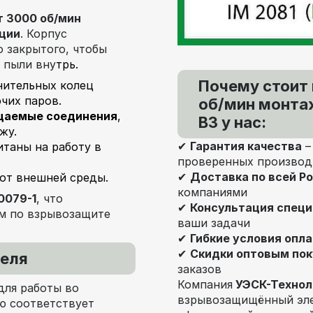
т 3000 об/мин
ции
. Корпус
о закрытого, чтобы
 пыли вну
трь.
Почему стоит
нительных колец
чих паров.
об/мин монтаж
цаемые соединения
,
В3 у нас:
жу.
✔
Гарантия качества
–
таны на работу в
проверенных производ
✔
Доставка по всей Р
 от внешней среды.
компаниями
0079-1
, что
✔
Консультация спец
ям по взрывозащите
ваши задачи
✔
Гибкие условия опл
✔
Скидки оптовым по
теля
заказов
Компания
УЭСК-Технол
для работы во
взрывозащищённый эл
ью соответствует