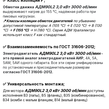
✅
Класс изоляции F
;
АДМ90L2 3,0 кВт 3000 об/мин
Обмотки движка
выдерживают нагрев до 155 °C, надёжная работа при
пиковых нагрузках.
📍
Классы изоляции обмоток двигателей
по убыванию
допустимой температуры: A (105 °C) → E (120 °C) → B (130
°C) →
F (155 °C)
→ H (180 °C). Серия АДМ Уралэлектро
использует класс F как стандартный.
✅
Взаимозаменяемость по ГОСТ 31606-2012;
АДМ90L2 3,0 кВт 3000 об/мин
Электродвигатель
-
это прямой аналог электродвигателей АИР
, 4А, 5А,
5АМ, 5АИ одного габарита. Все эти серии унифицированы
по установочным и присоединительным размерам
согласно ГОСТ 31606-2012.
✅
Универсальность монтажа;
АДМ90L2 3,0 кВт 3000 об/мин
Для мотора
доступны
исполнения В3 (лапы), В5 (фланец), В35 (комбинированное),
В34 (комби с малым фланцем, В14 (малый фланец)