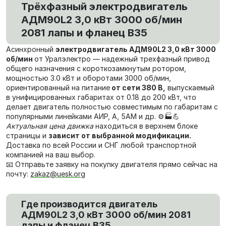
Трёхфазный электродвигатель
АДМ90L2 3,0 кВт 3000 об/мин
2081 лапы и фланец В35
Асинхронный
электродвигатель АДМ90L2 3,0 кВт 3000
об/мин
от Уралэлектро — надежный трехфазный привод
общего назначения с короткозамкнутым ротором,
мощностью 3.0 кВт и оборотами 3000 об/мин,
ориентированный на питание
от сети 380 В,
выпускаемый
в унифицированных габаритах от 0.18 до 200 кВт, что
делает двигатель полностью совместимым по габаритам с
популярными линейками АИР, А, 5АМ и др. ⚙️🏭💪
Актуальная цена движка
находиться в верхнем блоке
страницы и
зависит от выбранной модификации.
Доставка по всей России и СНГ любой транспортной
компанией на ваш выбор.
📧 Отправьте заявку на покупку двигателя прямо сейчас на
почту:
zakaz@uesk.org
Где производится двигатель
АДМ90L2 3,0 кВт 3000 об/мин 2081
лапы и фланец В35