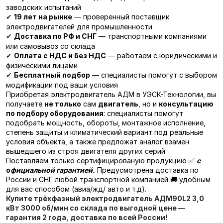
заводских испытаний
19 лет на рынке
— проверенный поставщик
✔
электродвигателей для промышленности
Доставка по РФ и СНГ
— транспортными компаниями
✔
или самовывоз со склада
Оплата с НДС и без НДС
— работаем с юридическими и
✔
физическими лицами
Бесплатный подбор
— специалисты помогут с выбором
✔
модификации под ваши условия
Приобретая электродвигатель АДМ в УЭСК-Технологии, вы
получаете
не только
сам
двигатель
, но и
консультацию
по подбору оборудования
: специалисты помогут
подобрать мощность, обороты, монтажное исполнение,
степень защиты и климатический вариант под реальные
условия объекта, а также предложат аналог взамен
вышедшего из строя двигателя других серий.
Поставляем только сертифицированую продукцию ✅
с
о
фициальной гарантией.
Предусмотрена доставка по
России и СНГ любой транспортной компанией 🚚 удобным
для вас способом (авиа/жд/ авто и т.д).
Купите трёхфазный электродвигатель
АДМ90L2 3,0
кВт 3000 об/мин
со склада по выгодной цене —
гарантия 2 года, доставка по всей России!