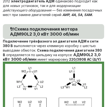
2012
электродвигатель АДМ
одинаково подходит как
для
новых установок
, так и для
модернизации
действующего оборудования
— без изменения посадочных
мест при замене двигателей серий
АИР, 4А, 5А, 5АМ.
🔌Схема подключения мотора
АДМ90L2 3,0 кВт 3000 об/мин
Подключение трёхфазного эл двигателя АДМ к сети
380 В
выполняется через клеммную коробку с шестью
выводами обмоток.
Схема подключения двигателя 380
АДМ90L2 3,0
В
определяется по шильдику на корпусе:
кВт 3000 об/мин
имеет маркировку
220/380В AC (Δ/Y)