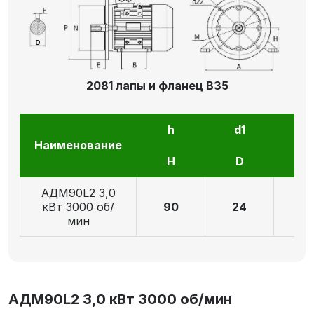
2081 лапы и фланец В35
h
d1
l1
Наименование
H
D
E
АДМ90L2 3,0
кВт 3000 об/
90
24
5
мин
АДМ90L2 3,0 кВт 3000 об/мин