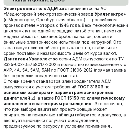
Электродвигатель АДМ
изготавливается на АО
«Медногорский электротехнический завод
Уралэлектро
»
(г. Медногорск, Оренбургская область) — российском
производителе моторов с 1948 года. Весь технологический
цикл замкнут на одной площадке: литьё станин, намотка
медных обмоток, механообработка валов, сборка и
финальные электрические испытания под нагрузкой. Это
гарантирует сквозной контроль качества, стабильные
сроки поставки и независимость цены от курса валют.
Двигатели Уралэлектро
серии АДМ выпускаются по ТУ
3325-003-05758017-2002 и полностью взаимозаменяемы с
АИР, 4А, 5А, 5АМ, 5АИ по ГОСТ 31606-2012 (прямая замена
без переделки посадочного места).
С точки зрения стандартов электродвигатели АДМ
выпускаются с учётом требований
ГОСТ 31606
по
основным размерам и параметрам асинхронных
двигателей
📐, а также
ГОСТ 15150
по
климатическому
исполнению и категориям размещения
. Это означает,
что при выборе двигателя проектировщик может
опираться на привычные таблицы габаритов и допусков, а
эксплуатационщики получают оборудование,
предсказуемое по ресурсу и условиям применения .