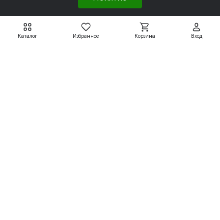
Каталог
Избранное
Корзина
Вход
Электродвигатели АДМ
Электродвигатели АДМ
АДМ63А2 0,37 кВт
АДМ63А4 0,25 кВт
3000 об/мин
1500 об/мин
7 799 ₽
7 950 ₽
8 665 ₽
8 833 ₽
Подробнее
Подробнее
Электродвигатели
Вспомогательные системы
Насосное оборудование