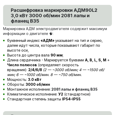
Расшифровка маркировки
АДМ90L2
3,0 кВт 3000 об/мин 2081 лапы и
фланец В35
Маркировка АДМ электродвигателя содержит максимум
информации о двигателе 🧠:
буквенный индекс
«АДМ»
указывает на тип и серию,
далее идут числа, которые показывают габарит по
высоте оси,
Высота до центра вала
90 мм
;
Длина сердечника - Маркируется буквами
А, В, L, S, М
+
Число полюсов
(определяет скорость
вращения):
2/4/6/8
(
2
— ~3000 об/мин; 4 — ~1500 об/
мин; 6 — ~1000 об/мин. 8 — ~750 об/мин.
Мощность:
3.0 кВт
Обороты:
3000 об/мин
Монтажное исполнение:
2081 лапы и фланец В35
Климатическое исполнение:
У2
(стандартное)
Стандартная степень защиты
IP54–IP55