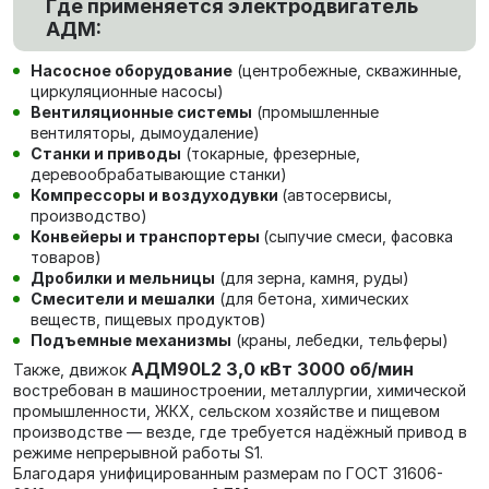
Где применяется электродвигатель
АДМ:
Насосное оборудование
(центробежные, скважинные,
циркуляционные насосы)
Вентиляционные системы
(промышленные
вентиляторы, дымоудаление)
Станки и приводы
(токарные, фрезерные,
деревообрабатывающие станки)
Компрессоры и воздуходувки
(автосервисы,
производство)
Конвейеры и транспортеры
(сыпучие смеси, фасовка
товаров)
Дробилки и мельницы
(для зерна, камня, руды)
Смесители и мешалки
(для бетона, химических
веществ, пищевых продуктов)
Подъемные механизмы
(краны, лебедки, тельферы)
АДМ90L2 3,0 кВт 3000 об/мин
Также, движок
в
остребован в машиностроении, металлургии, химической
промышленности, ЖКХ, сельском хозяйстве и пищевом
производстве — везде, где требуется надёжный привод в
режиме непрерывной работы S1.
Благодаря унифицированным размерам по ГОСТ 31606-