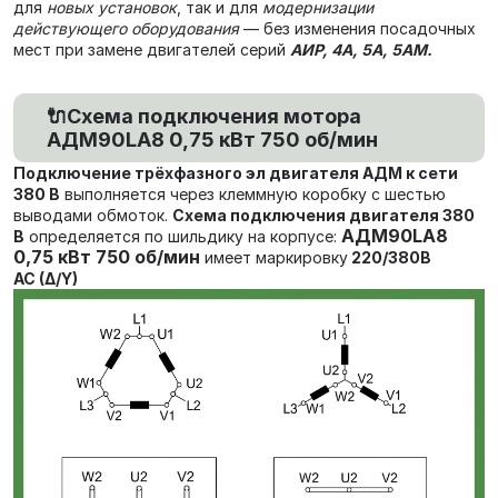
для
новых установок
, так и для
модернизации
действующего оборудования
— без изменения посадочных
мест при замене двигателей серий
АИР, 4А, 5А, 5АМ.
🔌Схема подключения мотора
АДМ90LA8 0,75 кВт 750 об/мин
Подключение трёхфазного эл двигателя АДМ к сети
380 В
выполняется через клеммную коробку с шестью
выводами обмоток.
Схема подключения двигателя 380
АДМ90LA8
В
определяется по шильдику на корпусе:
0,75 кВт 750 об/мин
имеет маркировку
220/380В
AC (Δ/Y)