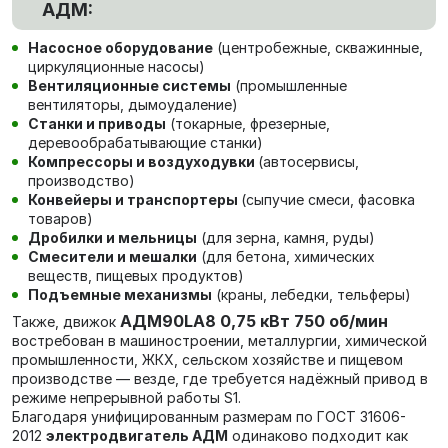
АДМ:
Насосное оборудование
(центробежные, скважинные,
циркуляционные насосы)
Вентиляционные системы
(промышленные
вентиляторы, дымоудаление)
Станки и приводы
(токарные, фрезерные,
деревообрабатывающие станки)
Компрессоры и воздуходувки
(автосервисы,
производство)
Конвейеры и транспортеры
(сыпучие смеси, фасовка
товаров)
Дробилки и мельницы
(для зерна, камня, руды)
Смесители и мешалки
(для бетона, химических
веществ, пищевых продуктов)
Подъемные механизмы
(краны, лебедки, тельферы)
АДМ90LA8 0,75 кВт 750 об/мин
Также, движок
в
остребован в машиностроении, металлургии, химической
промышленности, ЖКХ, сельском хозяйстве и пищевом
производстве — везде, где требуется надёжный привод в
режиме непрерывной работы S1.
Благодаря унифицированным размерам по ГОСТ 31606-
2012
электродвигатель АДМ
одинаково подходит как