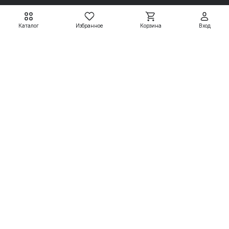
Каталог
Избранное
Корзина
Вход
Электродвигатели АДМ
Электродвигатели АДМ
АДМ63А2 0,37 кВт
АДМ63А4 0,25 кВт
3000 об/мин
1500 об/мин
7 799 ₽
7 950 ₽
8 665 ₽
8 833 ₽
Подробнее
Подробнее
Электродвигатели
Вспомогательные системы
Насосное оборудование