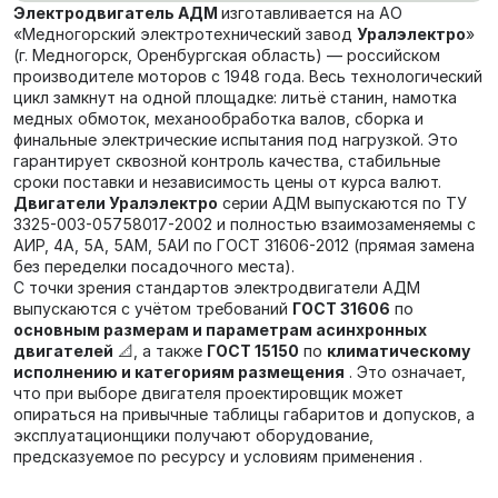
Электродвигатель АДМ
изготавливается на АО
«Медногорский электротехнический завод
Уралэлектро
»
(г. Медногорск, Оренбургская область) — российском
производителе моторов с 1948 года. Весь технологический
цикл замкнут на одной площадке: литьё станин, намотка
медных обмоток, механообработка валов, сборка и
финальные электрические испытания под нагрузкой. Это
гарантирует сквозной контроль качества, стабильные
сроки поставки и независимость цены от курса валют.
Двигатели Уралэлектро
серии АДМ выпускаются по ТУ
3325-003-05758017-2002 и полностью взаимозаменяемы с
АИР, 4А, 5А, 5АМ, 5АИ по ГОСТ 31606-2012 (прямая замена
без переделки посадочного места).
С точки зрения стандартов электродвигатели АДМ
выпускаются с учётом требований
ГОСТ 31606
по
основным размерам и параметрам асинхронных
двигателей
📐, а также
ГОСТ 15150
по
климатическому
исполнению и категориям размещения
. Это означает,
что при выборе двигателя проектировщик может
опираться на привычные таблицы габаритов и допусков, а
эксплуатационщики получают оборудование,
предсказуемое по ресурсу и условиям применения .