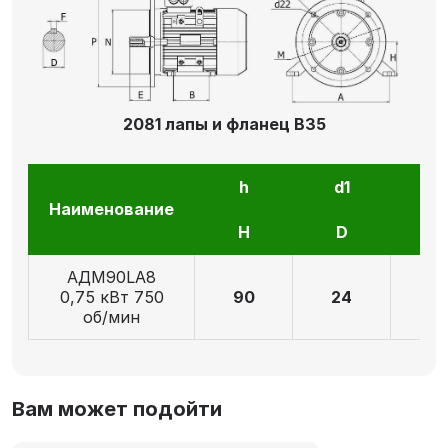
2081 лапы и фланец В35
h
d1
l1
Наименование
H
D
E
АДМ90LA8
0,75 кВт 750
90
24
5
об/мин
Вам может подойти