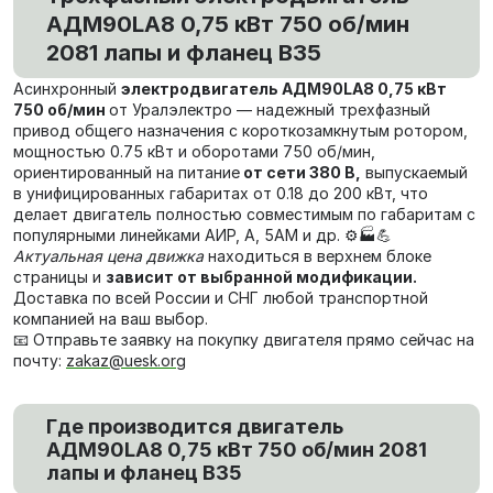
АДМ90LA8 0,75 кВт 750 об/мин
2081 лапы и фланец В35
Асинхронный
электродвигатель АДМ90LA8 0,75 кВт
750 об/мин
от Уралэлектро — надежный трехфазный
привод общего назначения с короткозамкнутым ротором,
мощностью 0.75 кВт и оборотами 750 об/мин,
ориентированный на питание
от сети 380 В,
выпускаемый
в унифицированных габаритах от 0.18 до 200 кВт, что
делает двигатель полностью совместимым по габаритам с
популярными линейками АИР, А, 5АМ и др. ⚙️🏭💪
Актуальная цена движка
находиться в верхнем блоке
страницы и
зависит от выбранной модификации.
Доставка по всей России и СНГ любой транспортной
компанией на ваш выбор.
📧 Отправьте заявку на покупку двигателя прямо сейчас на
почту:
zakaz@uesk.org
Где производится двигатель
АДМ90LA8 0,75 кВт 750 об/мин 2081
лапы и фланец В35