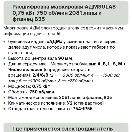
Расшифровка маркировки
АДМ90LA8
0,75 кВт 750 об/мин 2081 лапы и
фланец В35
Маркировка АДМ электродвигателя содержит максимум
информации о двигателе 🧠:
буквенный индекс
«АДМ»
указывает на тип и серию,
далее идут числа, которые показывают габарит по
высоте оси,
Высота до центра вала
90 мм
;
Длина сердечника - Маркируется буквами
А, В, L, S, М
+
Число полюсов
(определяет скорость
вращения):
2/4/6/8
(
2
— ~3000 об/мин; 4 — ~1500 об/
мин; 6 — ~1000 об/мин. 8 — ~750 об/мин.
Мощность:
0.75 кВт
Обороты:
750 об/мин
Монтажное исполнение:
2081 лапы и фланец В35
Климатическое исполнение:
У2
(стандартное)
Стандартная степень защиты
IP54–IP55
Где применяется электродвигатель