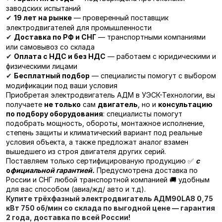
заводских испытаний
19 лет на рынке
— проверенный поставщик
✔
электродвигателей для промышленности
Доставка по РФ и СНГ
— транспортными компаниями
✔
или самовывоз со склада
Оплата с НДС и без НДС
— работаем с юридическими и
✔
физическими лицами
Бесплатный подбор
— специалисты помогут с выбором
✔
модификации под ваши условия
Приобретая электродвигатель АДМ в УЭСК-Технологии, вы
получаете
не только
сам
двигатель
, но и
консультацию
по подбору оборудования
: специалисты помогут
подобрать мощность, обороты, монтажное исполнение,
степень защиты и климатический вариант под реальные
условия объекта, а также предложат аналог взамен
вышедшего из строя двигателя других серий.
Поставляем только сертифицированую продукцию ✅
с
о
фициальной гарантией.
Предусмотрена доставка по
России и СНГ любой транспортной компанией 🚚 удобным
для вас способом (авиа/жд/ авто и т.д).
Купите трёхфазный электродвигатель
АДМ90LA8 0,75
кВт 750 об/мин
со склада по выгодной цене — гарантия
2 года, доставка по всей России!