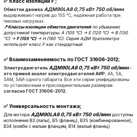
✅
Класс изоляции F
;
АДМ90LA8 0,75 кВт 750 об/мин
Обмотки движка
выдерживают нагрев до 155 °C, надёжная работа при
пиковых нагрузках.
📍
Классы изоляции обмоток двигателей
по убыванию
допустимой температуры: A (105 °C) → E (120 °C) → B (130
°C) →
F (155 °C)
→ H (180 °C). Серия АДМ Уралэлектро
использует класс F как стандартный.
✅
Взаимозаменяемость по ГОСТ 31606-2012;
АДМ90LA8 0,75 кВт 750 об/мин
Электродвигатель
-
это прямой аналог электродвигателей АИР
, 4А, 5А,
5АМ, 5АИ одного габарита. Все эти серии унифицированы
по установочным и присоединительным размерам
согласно ГОСТ 31606-2012.
✅
Универсальность монтажа;
АДМ90LA8 0,75 кВт 750 об/мин
Для мотора
доступны
исполнения В3 (лапы), В5 (фланец), В35 (комбинированное),
В34 (комби с малым фланцем, В14 (малый фланец)