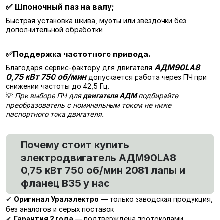
✅
Шпоночный паз на валу;
Быстрая установка шкива, муфты или звёздочки без
дополнительной обработки
✅
Поддержка частотного привода.
АДМ90LA8
Благодаря сервис-фактору для двигателя
0,75 кВт 750 об/мин
допускается работа через ПЧ при
снижении частоты до 42,5 Гц.
💡
При выборе ПЧ для
двигателя АДМ
подбирайте
преобразователь с номинальным током не ниже
паспортного тока двигателя.
Почему стоит купить
электродвигатель АДМ90LA8
0,75 кВт 750 об/мин 2081 лапы и
фланец В35 у нас
Оригинал Уралэлектро
— только заводская продукция,
✔
без аналогов и серых поставок
Гарантия 2 года
— подтверждена протоколами
✔