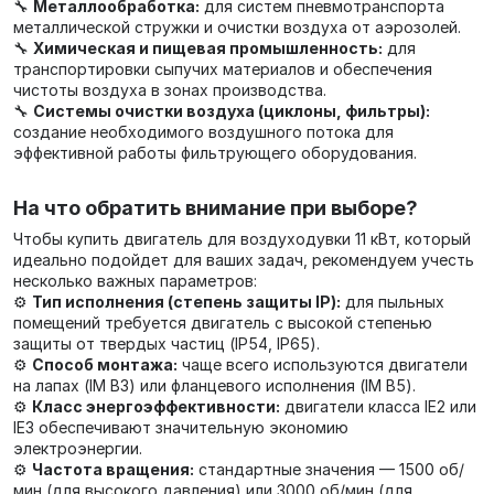
🔧
Металлообработка:
для систем пневмотранспорта
металлической стружки и очистки воздуха от аэрозолей.
🔧
Химическая и пищевая промышленность:
для
транспортировки сыпучих материалов и обеспечения
чистоты воздуха в зонах производства.
🔧
Системы очистки воздуха (циклоны, фильтры):
создание необходимого воздушного потока для
эффективной работы фильтрующего оборудования.
На что обратить внимание при выборе?
Чтобы купить двигатель для воздуходувки 11 кВт, который
идеально подойдет для ваших задач, рекомендуем учесть
несколько важных параметров:
⚙️
Тип исполнения (степень защиты IP):
для пыльных
помещений требуется двигатель с высокой степенью
защиты от твердых частиц (IP54, IP65).
⚙️
Способ монтажа:
чаще всего используются двигатели
на лапах (IM B3) или фланцевого исполнения (IM B5).
⚙️
Класс энергоэффективности:
двигатели класса IE2 или
IE3 обеспечивают значительную экономию
электроэнергии.
⚙️
Частота вращения:
стандартные значения — 1500 об/
мин (для высокого давления) или 3000 об/мин (для