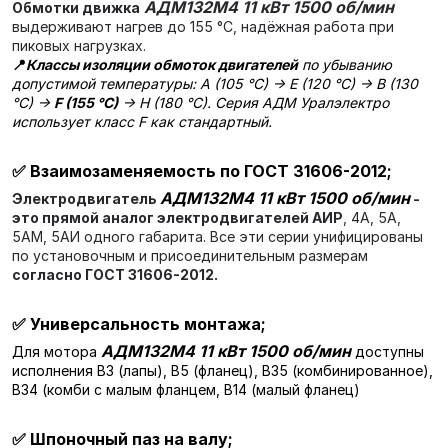
АДМ132М4 11 кВт 1500 об/мин
Обмотки движка
выдерживают нагрев до 155 °C, надёжная работа при
пиковых нагрузках.
📍
Классы изоляции обмоток двигателей
по убыванию
допустимой температуры: A (105 °C) → E (120 °C) → B (130
°C) →
F (155 °C)
→ H (180 °C). Серия АДМ Уралэлектро
использует класс F как стандартный.
✅
Взаимозаменяемость по ГОСТ 31606-2012;
АДМ132М4 11 кВт 1500 об/мин
Электродвигатель
-
это прямой аналог электродвигателей АИР
, 4А, 5А,
5АМ, 5АИ одного габарита. Все эти серии унифицированы
по установочным и присоединительным размерам
согласно ГОСТ 31606-2012.
✅
Универсальность монтажа;
АДМ132М4 11 кВт 1500 об/мин
Для мотора
доступны
исполнения В3 (лапы), В5 (фланец), В35 (комбинированное),
В34 (комби с малым фланцем, В14 (малый фланец)
✅
Шпоночный паз на валу;