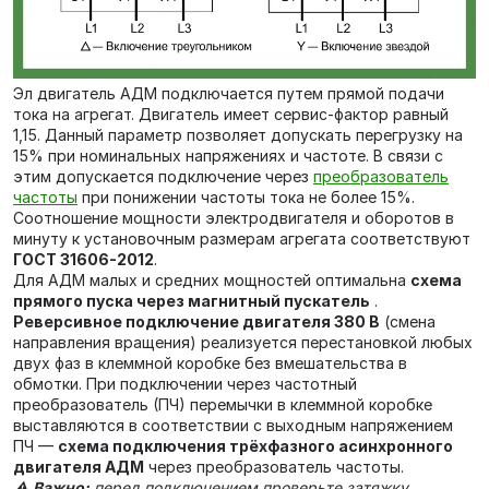
Эл двигатель АДМ подключается путем прямой подачи
тока на агрегат. Двигатель имеет сервис-фактор равный
1,15. Данный параметр позволяет допускать перегрузку на
15% при номинальных напряжениях и частоте. В связи с
этим допускается подключение через
преобразователь
частоты
при понижении частоты тока не более 15%.
Соотношение мощности электродвигателя и оборотов в
минуту к установочным размерам агрегата соответствуют
ГОСТ 31606-2012
.
Для АДМ малых и средних мощностей оптимальна
схема
прямого пуска через магнитный пускатель
.
Реверсивное подключение двигателя 380 В
(смена
направления вращения) реализуется перестановкой любых
двух фаз в клеммной коробке без вмешательства в
обмотки. При подключении через частотный
преобразователь (ПЧ) перемычки в клеммной коробке
выставляются в соответствии с выходным напряжением
ПЧ —
схема подключения трёхфазного асинхронного
двигателя АДМ
через преобразователь частоты.
⚠️
Важно:
перед подключением проверьте затяжку