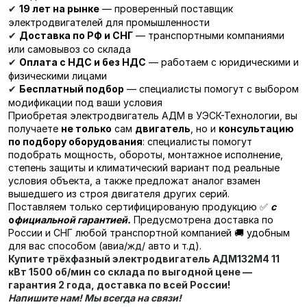
19 лет на рынке
— проверенный поставщик
✔
электродвигателей для промышленности
Доставка по РФ и СНГ
— транспортными компаниями
✔
или самовывоз со склада
Оплата с НДС и без НДС
— работаем с юридическими и
✔
физическими лицами
Бесплатный подбор
— специалисты помогут с выбором
✔
модификации под ваши условия
Приобретая электродвигатель АДМ в УЭСК-Технологии, вы
получаете
не только
сам
двигатель
, но и
консультацию
по подбору оборудования
: специалисты помогут
подобрать мощность, обороты, монтажное исполнение,
степень защиты и климатический вариант под реальные
условия объекта, а также предложат аналог взамен
вышедшего из строя двигателя других серий.
Поставляем только сертифицированую продукцию ✅
с
о
фициальной гарантией.
Предусмотрена доставка по
России и СНГ любой транспортной компанией 🚚 удобным
для вас способом (авиа/жд/ авто и т.д).
Купите трёхфазный электродвигатель
АДМ132М4 11
кВт 1500 об/мин
со склада по выгодной цене —
гарантия 2 года, доставка по всей России!
Напишите нам! Мы всегда на связи!