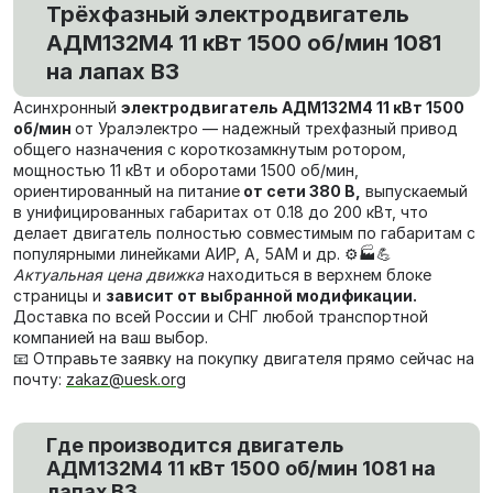
Трёхфазный электродвигатель
АДМ132М4 11 кВт 1500 об/мин 1081
на лапах В3
Асинхронный
электродвигатель АДМ132М4 11 кВт 1500
об/мин
от Уралэлектро — надежный трехфазный привод
общего назначения с короткозамкнутым ротором,
мощностью 11 кВт и оборотами 1500 об/мин,
ориентированный на питание
от сети 380 В,
выпускаемый
в унифицированных габаритах от 0.18 до 200 кВт, что
делает двигатель полностью совместимым по габаритам с
популярными линейками АИР, А, 5АМ и др. ⚙️🏭💪
Актуальная цена движка
находиться в верхнем блоке
страницы и
зависит от выбранной модификации.
Доставка по всей России и СНГ любой транспортной
компанией на ваш выбор.
📧 Отправьте заявку на покупку двигателя прямо сейчас на
почту:
zakaz@uesk.org
Где производится двигатель
АДМ132М4 11 кВт 1500 об/мин 1081 на
лапах В3