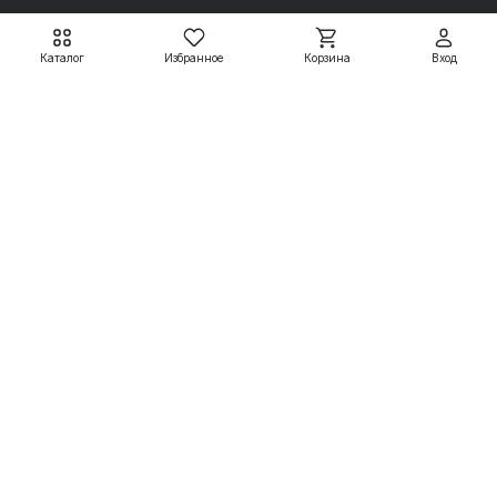
Каталог
Избранное
Корзина
Вход
Электродвигатели АДМ
Электродвигатели АДМ
АДМ63А2 0,37 кВт
АДМ63А4 0,25 кВт
3000 об/мин
1500 об/мин
7 799 ₽
7 950 ₽
8 665 ₽
8 833 ₽
Подробнее
Подробнее
Электродвигатели
Вспомогательные системы
Насосное оборудование