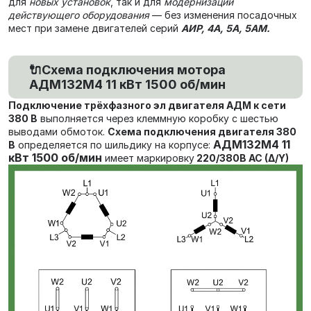
для
новых установок
, так и для
модернизации
действующего оборудования
— без изменения посадочных
мест при замене двигателей серий
АИР, 4А, 5А, 5АМ.
🔌Схема подключения мотора
АДМ132М4 11 кВт 1500 об/мин
Подключение трёхфазного эл двигателя АДМ к сети
380 В
выполняется через клеммную коробку с шестью
выводами обмоток.
Схема подключения двигателя 380
АДМ132М4 11
В
определяется по шильдику на корпусе:
кВт 1500 об/мин
имеет маркировку
220/380В AC (Δ/Y)