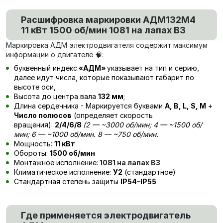
Расшифровка маркировки
АДМ132М4
11 кВт 1500 об/мин 1081 на лапах В3
Маркировка АДМ электродвигателя содержит максимум
информации о двигателе 🧠:
буквенный индекс
«АДМ»
указывает на тип и серию,
далее идут числа, которые показывают габарит по
высоте оси,
Высота до центра вала
132 мм
;
Длина сердечника - Маркируется буквами
А, В, L, S, М
+
Число полюсов
(определяет скорость
вращения):
2/4/6/8
(
2
— ~3000 об/мин; 4 — ~1500 об/
мин; 6 — ~1000 об/мин. 8 — ~750 об/мин.
Мощность:
11 кВт
Обороты:
1500 об/мин
Монтажное исполнение:
1081 на лапах В3
Климатическое исполнение:
У2
(стандартное)
Стандартная степень защиты
IP54–IP55
Где применяется электродвигатель