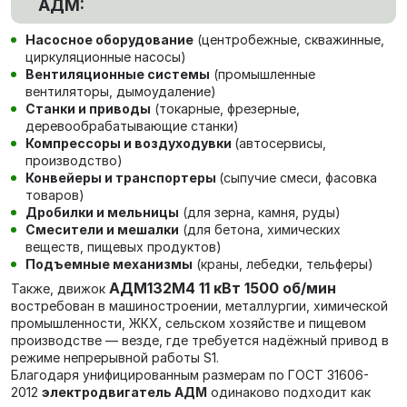
АДМ:
Насосное оборудование
(центробежные, скважинные,
циркуляционные насосы)
Вентиляционные системы
(промышленные
вентиляторы, дымоудаление)
Станки и приводы
(токарные, фрезерные,
деревообрабатывающие станки)
Компрессоры и воздуходувки
(автосервисы,
производство)
Конвейеры и транспортеры
(сыпучие смеси, фасовка
товаров)
Дробилки и мельницы
(для зерна, камня, руды)
Смесители и мешалки
(для бетона, химических
веществ, пищевых продуктов)
Подъемные механизмы
(краны, лебедки, тельферы)
АДМ132М4 11 кВт 1500 об/мин
Также, движок
в
остребован в машиностроении, металлургии, химической
промышленности, ЖКХ, сельском хозяйстве и пищевом
производстве — везде, где требуется надёжный привод в
режиме непрерывной работы S1.
Благодаря унифицированным размерам по ГОСТ 31606-
2012
электродвигатель АДМ
одинаково подходит как