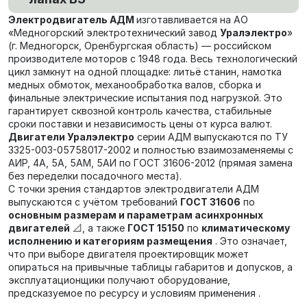
Электродвигатель АДМ
изготавливается на АО
«Медногорский электротехнический завод
Уралэлектро
»
(г. Медногорск, Оренбургская область) — российском
производителе моторов с 1948 года. Весь технологический
цикл замкнут на одной площадке: литьё станин, намотка
медных обмоток, механообработка валов, сборка и
финальные электрические испытания под нагрузкой. Это
гарантирует сквозной контроль качества, стабильные
сроки поставки и независимость цены от курса валют.
Двигатели Уралэлектро
серии АДМ выпускаются по ТУ
3325-003-05758017-2002 и полностью взаимозаменяемы с
АИР, 4А, 5А, 5АМ, 5АИ по ГОСТ 31606-2012 (прямая замена
без переделки посадочного места).
С точки зрения стандартов электродвигатели АДМ
выпускаются с учётом требований
ГОСТ 31606
по
основным размерам и параметрам асинхронных
двигателей
📐, а также
ГОСТ 15150
по
климатическому
исполнению и категориям размещения
. Это означает,
что при выборе двигателя проектировщик может
опираться на привычные таблицы габаритов и допусков, а
эксплуатационщики получают оборудование,
предсказуемое по ресурсу и условиям применения .