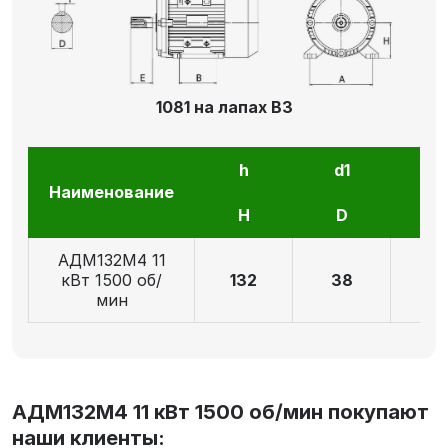
1081 на лапах В3
h
d1
l1
Наименование
H
D
E
АДМ132М4 11
кВт 1500 об/
132
38
8
мин
АДМ132М4 11 кВт 1500 об/мин покупают
наши клиенты: