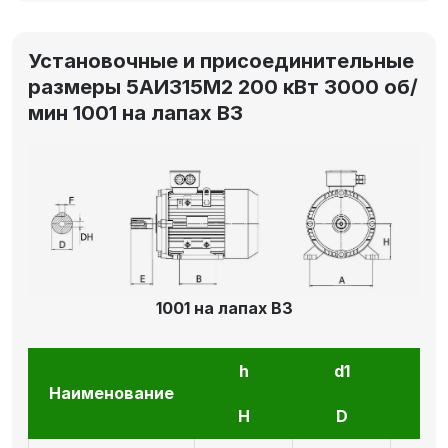
Установочные и присоединительные
размеры 5АИ315M2 200 кВт 3000 об/
мин 1001 на лапах В3
1001 на лапах В3
h
d1
l1
Наименование
H
D
E