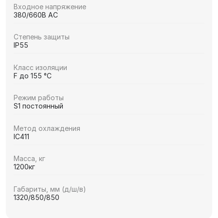
Входное напряжение
380/660В AC
Степень защиты
IP55
Класс изоляции
F до 155 °C
Режим работы
S1 постоянный
Метод охлаждения
IC411
Масса, кг
1200кг
Габариты, мм (д/ш/в)
1320/850/850