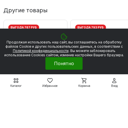
Другие товары
ВЫГОДА 787 РУБ
ВЫГОДА 793 РУБ
Продолжая использовать наш сайт, вы соглашаетесь на обработку
файлов Сookie и других пользовательских данных, в соответствии с
Политикой конфиденциальности
. Вы можете заблокировать
использование Cookies сайтом, изменив настройки Вашего браузера.
Понятно
Каталог
Избранное
Корзина
Вход
Электродвигатели серии
Электродвигатели серии
5АИ
5АИ
5АИ56А2 0,18 кВт 3000
5АИ56В2 0,25 кВт 300
об/мин
об/мин
4 459 ₽
4 496 ₽
5 246 ₽
5 289 ₽