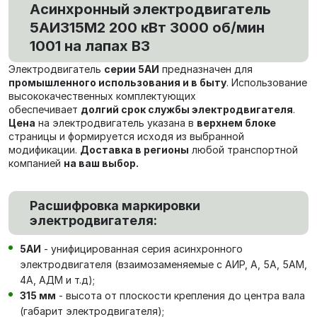
Асинхронный электродвигатель
5АИ315M2 200 кВт 3000 об/мин
1001 на лапах В3
Электродвигатель
серии 5АИ
предназначен для
промышленного использования и в быту
. Использование
высококачественных комплектующих
обеспечивает
долгий срок службы электродвигателя
.
Цена
на электродвигатель указана в
верхнем блоке
страницы и формируется исходя из выбранной
модификации.
Доставка в регионы
любой транспортной
компанией
на ваш выбор.
Расшифровка маркировки
электродвигателя:
5АИ
- унифицированная серия асинхронного
электродвигателя (взаимозаменяемые с АИР, А, 5А, 5АМ,
4А, АДМ и т.д);
315 мм
- высота от плоскости крепления до центра вала
(габарит электродвигателя);