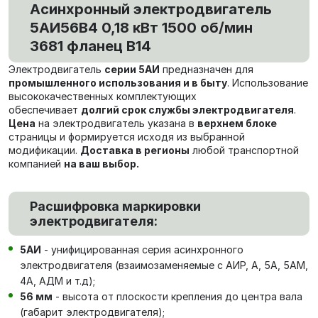
Асинхронный электродвигатель
5АИ56В4 0,18 кВт 1500 об/мин
3681 фланец В14
Электродвигатель
серии 5АИ
предназначен для
промышленного использования и в быту
. Использование
высококачественных комплектующих
обеспечивает
долгий срок службы электродвигателя
.
Цена
на электродвигатель указана в
верхнем блоке
страницы и формируется исходя из выбранной
модификации.
Доставка в регионы
любой транспортной
компанией
на ваш выбор.
Расшифровка маркировки
электродвигателя:
5АИ
- унифицированная серия асинхронного
электродвигателя (взаимозаменяемые с АИР, А, 5А, 5АМ,
4А, АДМ и т.д);
56 мм
- высота от плоскости крепления до центра вала
(габарит электродвигателя);