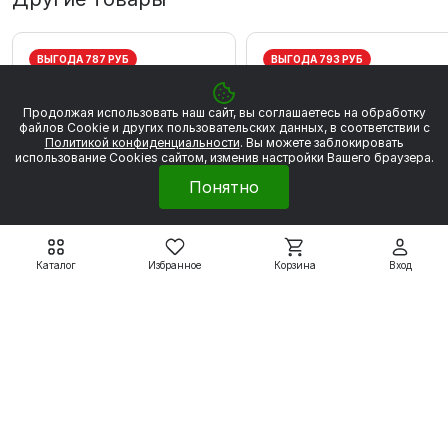
ВЫГОДА 787 РУБ
ВЫГОДА 793 РУБ
Продолжая использовать наш сайт, вы соглашаетесь на обработку
файлов Сookie и других пользовательских данных, в соответствии с
Политикой конфиденциальности
. Вы можете заблокировать
использование Cookies сайтом, изменив настройки Вашего браузера.
Понятно
Каталог
Избранное
Корзина
Вход
Электродвигатели серии
Электродвигатели серии
5АИ
5АИ
5АИ56А2 0,18 кВт 3000
5АИ56В2 0,25 кВт 300
об/мин
об/мин
4 459 ₽
4 496 ₽
5 246 ₽
5 289 ₽
Подробнее
Подробнее