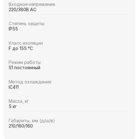
Входное напряжение
220/380В AC
Степень защиты
IP55
Класс изоляции
F до 155 °C
Режим работы
S1 постоянный
Метод охлаждения
IC411
Масса, кг
5 кг
Габариты, мм (д/ш/в)
210/160/160