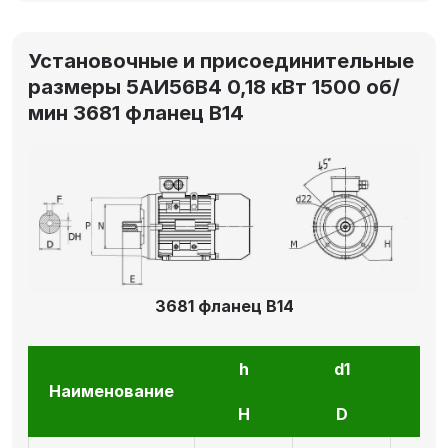
Установочные и присоединительные
размеры 5АИ56В4 0,18 кВт 1500 об/
мин 3681 фланец В14
3681 фланец В14
h
d1
l1
Наименование
H
D
E