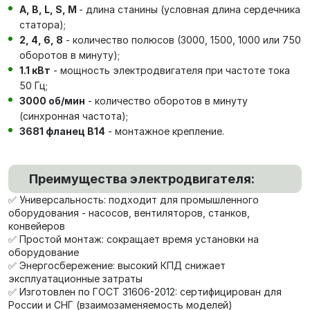
А, В, L, S, М
- длина станины (условная длина сердечника
статора);
2, 4, 6, 8
- количество полюсов (3000, 1500, 1000 или 750
оборотов в минуту);
1.1 кВт
- мощность электродвигателя при частоте тока
50 Гц;
3000 об/мин
- количество оборотов в минуту
(синхронная частота);
3681 фланец В14
- монтажное крепление.
Преимущества электродвигателя:
✅ Универсальность: подходит для промышленного
оборудования - насосов, вентиляторов, станков,
конвейеров
✅ Простой монтаж: сокращает время установки на
оборудование
✅ Энергосбережение: высокий КПД снижает
эксплуатационные затраты
✅ Изготовлен по ГОСТ 31606-2012: сертифицирован для
России и СНГ (взаимозаменяемость моделей)