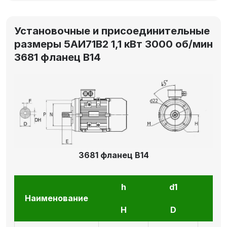
Установочные и присоединительные
размеры 5АИ71В2 1,1 кВт 3000 об/мин
3681 фланец В14
3681 фланец В14
h
d1
l1
Наименование
H
D
E