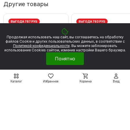
Другие товары
ВЫГОДА 787 РУБ
ВЫГОДА 793 РУБ
Продолжая использовать наш сайт, вы соглашаетесь на обработку
файлов Сookie и других пользовательских данных, в соответствии с
Политикой конфиденциальности
. Вы можете заблокировать
использование Cookies сайтом, изменив настройки Вашего браузера.
Понятно
Каталог
Избранное
Корзина
Вход
Электродвигатели серии
Электродвигатели серии
5АИ
5АИ
5АИ56А2 0,18 кВт 3000
5АИ56В2 0,25 кВт 300
об/мин
об/мин
4 459 ₽
4 496 ₽
5 246 ₽
5 289 ₽
Подробнее
Подробнее