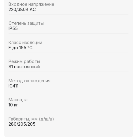
Входное напряжение
220/380В AC
Степень защиты
IP55
Класс изоляции
F до 155 °C
Режим работы
S1 постоянный
Метод охлаждения
IC411
Масса, кг
10 кг
Габариты, мм (д/ш/в)
280/205/205