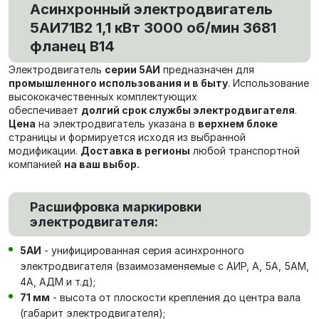
Асинхронный электродвигатель
5АИ71В2 1,1 кВт 3000 об/мин 3681
фланец В14
Электродвигатель
серии 5АИ
предназначен для
промышленного использования и в быту
. Использование
высококачественных комплектующих
обеспечивает
долгий срок службы электродвигателя
.
Цена
на электродвигатель указана в
верхнем блоке
страницы и формируется исходя из выбранной
модификации.
Доставка в регионы
любой транспортной
компанией
на ваш выбор.
Расшифровка маркировки
электродвигателя:
5АИ
- унифицированная серия асинхронного
электродвигателя (взаимозаменяемые с АИР, А, 5А, 5АМ,
4А, АДМ и т.д);
71 мм
- высота от плоскости крепления до центра вала
(габарит электродвигателя);