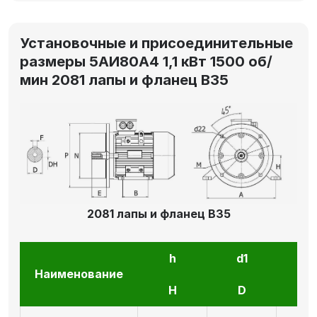
Установочные и присоединительные
размеры 5АИ80А4 1,1 кВт 1500 об/
мин 2081 лапы и фланец В35
2081 лапы и фланец В35
h
d1
l1
Наименование
H
D
E