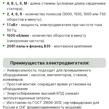
А, В, L, S, М
- длина станины (условная длина сердечника
статора);
2, 4, 6, 8
- количество полюсов (3000, 1500, 1000 или 750
оборотов в минуту);
1.1 кВт
- мощность электродвигателя при частоте тока
50 Гц;
1500 об/мин
- количество оборотов в минуту
(синхронная частота);
2081 лапы и фланец В35
- монтажное крепление.
Преимущества электродвигателя:
✅ Универсальность: подходит для промышленного
оборудования - насосов, вентиляторов, станков,
конвейеров
✅ Простой монтаж: сокращает время установки на
оборудование
✅ Энергосбережение: высокий КПД снижает
эксплуатационные затраты
✅ Изготовлен по ГОСТ 31606-2012: сертифицирован для
России и СНГ (взаимозаменяемость моделей)