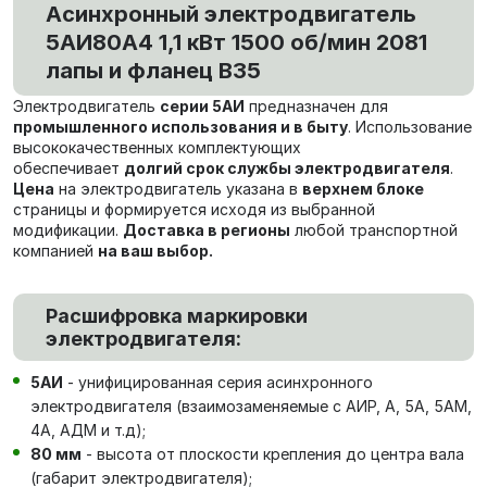
Асинхронный электродвигатель
5АИ80А4 1,1 кВт 1500 об/мин 2081
лапы и фланец В35
Электродвигатель
серии 5АИ
предназначен для
промышленного использования и в быту
. Использование
высококачественных комплектующих
обеспечивает
долгий срок службы электродвигателя
.
Цена
на электродвигатель указана в
верхнем блоке
страницы и формируется исходя из выбранной
модификации.
Доставка в регионы
любой транспортной
компанией
на ваш выбор.
Расшифровка маркировки
электродвигателя:
5АИ
- унифицированная серия асинхронного
электродвигателя (взаимозаменяемые с АИР, А, 5А, 5АМ,
4А, АДМ и т.д);
80 мм
- высота от плоскости крепления до центра вала
(габарит электродвигателя);