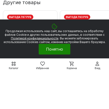
Другие товары
ВЫГОДА 787 РУБ
ВЫГОДА 793 РУБ
Продолжая использовать наш сайт, вы соглашаетесь на обработку
файлов Сookie и других пользовательских данных, в соответствии с
Политикой конфиденциальности
. Вы можете заблокировать
использование Cookies сайтом, изменив настройки Вашего браузера.
Понятно
Каталог
Избранное
Корзина
Вход
Электродвигатели серии
Электродвигатели серии
5АИ
5АИ
5АИ56А2 0,18 кВт 3000
5АИ56В2 0,25 кВт 300
об/мин
об/мин
4 459 ₽
4 496 ₽
5 246 ₽
5 289 ₽
Подробнее
Подробнее