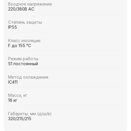
Входное напряжение
220/380В AC
Степень защиты
IP55
Класс изоляции
F до 155 °C
Режим работы
S1 постоянный
Метод охлаждения
IC411
Масса, кг
16 кг
Габариты, мм (д/ш/в)
320/215/215