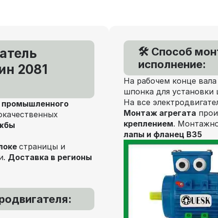
🛠️ Способ мо
атель
исполнение:
ин 2081
На рабочем конце вала
шпонка для установки 
На все электродвигате
я
промышленного
Монтаж агрегата
прои
окачественных
креплением
. Монтажно
ужбы
лапы и фланец В35
локе
страницы и
и.
Доставка в регионы
родвигателя: