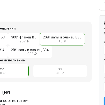
репления
 В3
3081 фланец В5
2081 лапы и фланец В35
-257 ₽
+
0 ₽
В14
2181 лапы и фланец В34
+
1 032 ₽
е исполнение
У2
У3
+
0 ₽
+
0 ₽
ация
я соответствия