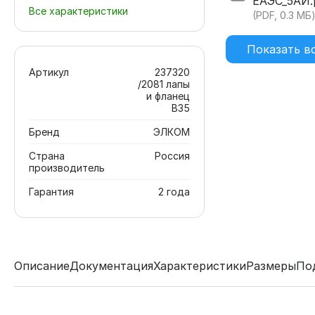
ЕАЭС_5АИ.
Все характеристики
(PDF, 0.3 МБ
Показать в
Артикул
237320
/2081 лапы
и фланец
В35
Бренд
ЭЛКОМ
Страна
Россия
производитель
Гарантия
2 года
Описание
Документация
Характеристики
Размеры
По