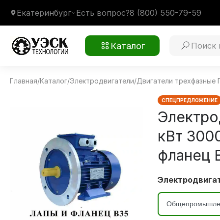
Екатеринбург
Есть вопрос?
8 (800) 550-79-59
Каталог
Главная
/
Каталог
/
Электродвигатели
/
Двигатели трехфазные
5АИ90L2 3,0 кВт 3000 об/мин
Монтажное крепление
2081 лапы и фланец В35
Климатическое исполнение
У2
СПЕЦПРЕДЛОЖЕНИЕ
Электро
кВт 300
фланец 
Электродвигат