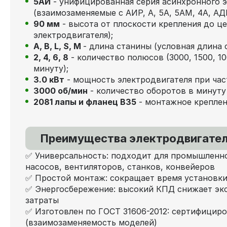
5АИ
- унифицированная серия асинхронного 
(взаимозаменяемые с АИР, А, 5А, 5АМ, 4А, АДМ
90 мм
- высота от плоскости крепления до це
электродвигателя);
А, В, L, S, М
- длина станины (условная длина 
2, 4, 6, 8
- количество полюсов (3000, 1500, 1
минуту);
3.0 кВт
- мощность электродвигателя при част
3000 об/мин
- количество оборотов в минуту 
2081 лапы и фланец В35
- монтажное креплен
Преимущества электродвигател
✅ Универсальность: подходит для промышленно
насосов, вентиляторов, станков, конвейеров
✅ Простой монтаж: сокращает время установки
✅ Энергосбережение: высокий КПД снижает эк
затраты
✅ Изготовлен по ГОСТ 31606-2012: сертифициро
(взаимозаменяемость моделей)