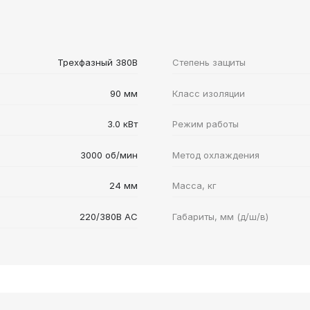
Трехфазный 380В
Степень защиты
90 мм
Класс изоляции
3.0 кВт
Режим работы
3000 об/мин
Метод охлаждения
24 мм
Масса, кг
220/380В AC
Габариты, мм (д/ш/в)