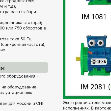
электродвигателя
 и т.д);
нтра вала (габарит
сердечника статора);
000 или 750 оборотов в
оте тока 50 Гц;
(синхронная частота);
ие.
я:
го оборудования -
 на оборудование
сплуатационные
Электродвигатель може
ван для России и СНГ
исполнениях. В карточ