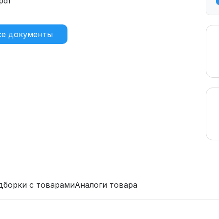
pdf
)
се документы
дборки с товарами
Аналоги товара