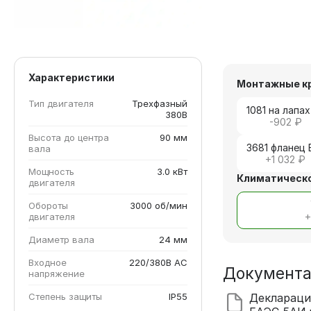
Характеристики
Монтажные к
Тип двигателя
Трехфазный
1081 на лапах
380В
-902 ₽
Высота до центра
90 мм
3681 фланец 
вала
+
1 032 ₽
Мощность
3.0 кВт
Климатическо
двигателя
Обороты
3000 об/мин
двигателя
Диаметр вала
24 мм
Входное
220/380В AC
Документ
напряжение
Степень защиты
IP55
Деклараци