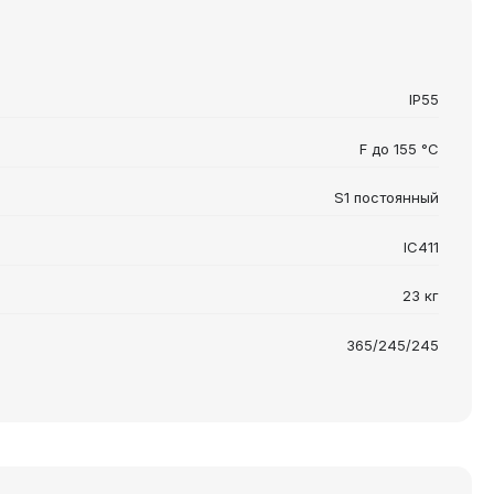
IP55
F до 155 °C
S1 постоянный
IC411
23 кг
365/245/245