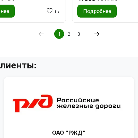
нее
Подробнее
1
2
3
клиенты:
ОАО "РЖД"