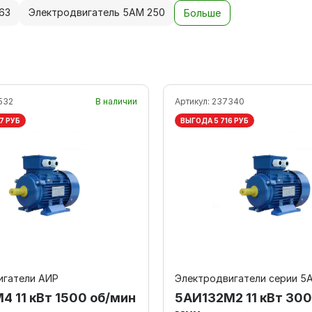
63
Электродвигатель 5АМ 250
Больше
532
В наличии
Артикул:
237340
7 РУБ
ВЫГОДА 5 716 РУБ
игатели АИР
Электродвигатели серии 5
4 11 кВт 1500 об/мин
5АИ132M2 11 кВт 300