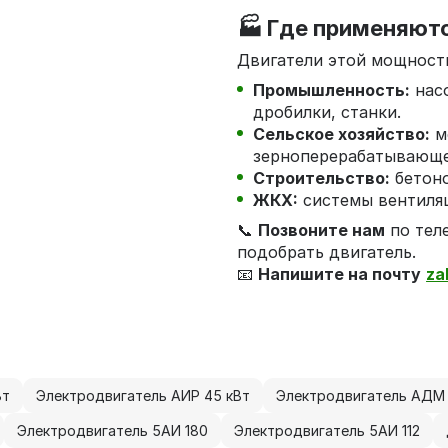
🏭 Где применяютс
Двигатели этой мощности
Промышленность:
насо
дробилки, станки.
Сельское хозяйство:
м
зерноперерабатывающе
Строительство:
бетоно
ЖКХ:
системы вентиляц
📞
Позвоните нам
по тел
подобрать двигатель.
📧
Напишите на почту
za
Вт
Электродвигатель АИР 45 кВт
Электродвигатель АДМ 
Электродвигатель 5АИ 180
Электродвигатель 5АИ 112