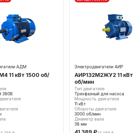
игатели АДМ
Электродвигатели АИР
4 11 кВт 1500 об/
АИР132М2ЖУ2 11 кВ
об/мин
еля
Тип двигателя
й 380В
Трехфазный для насоса
двигателя
Мощность двигателя
11 кВт
вигателя
Обороты двигателя
н
3000 об/мин
ала
Диаметр вала
38 мм
41 389 ₽
45 756 ₽
45 988 ₽