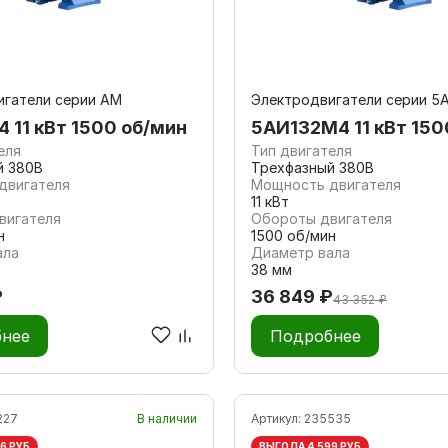
игатели серии АМ
Электродвигатели серии 5
 11 кВт 1500 об/мин
5АИ132M4 11 кВт 150
еля
Тип двигателя
й 380В
Трехфазный 380В
двигателя
Мощность двигателя
11 кВт
вигателя
Обороты двигателя
н
1500 об/мин
ала
Диаметр вала
38 мм
₽
36 849 ₽
43 352 ₽
нее
Подробнее
227
В наличии
Артикул:
235535
6 РУБ
ВЫГОДА 4 599 РУБ