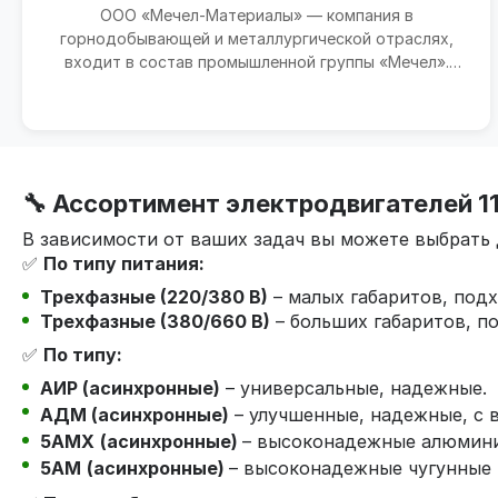
ООО «Мечел-Материалы» — компания в
горнодобывающей и металлургической отраслях,
входит в состав промышленной группы «Мечел».
Зарегистрирована 26 январ...
🔧 Ассортимент электродвигателей 11
В зависимости от ваших задач вы можете выбрать 
✅
По типу питания:
Трехфазные (220/380 В)
– малых габаритов, под
Трехфазные (380/660 В)
– больших габаритов, п
✅
По типу:
АИР (асинхронные)
– универсальные, надежные.
АДМ (асинхронные)
– улучшенные, надежные, с 
5АМХ
(асинхронные)
– высоконадежные алюмини
5АМ
(асинхронные)
– высоконадежные чугунные 