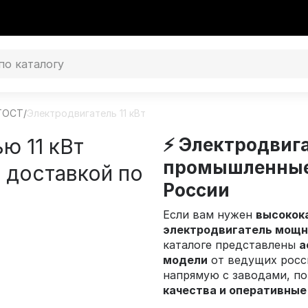
 ГОСТ
/
Электродвигатель 11 кВт
ю 11 кВт
⚡ Электродвига
промышленные 
 доставкой по
России
Если вам нужен
высокок
электродвигатель мощно
каталоге представлены
а
модели
от ведущих росс
напрямую с заводами, п
качества и оперативные