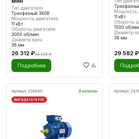
мин
Тип двигат
Трехфазны
Тип двигателя
Мощность 
Трехфазный 380В
11 кВт
Мощность двигателя
Обороты д
11 кВт
1500 об/ми
Обороты двигателя
Диаметр в
3000 об/мин
38 мм
Диаметр вала
38 мм
26 312 ₽
29 582 ₽
29 235 ₽
Подробнее
Подроб
Артикул:
236640
В наличии
Артикул:
237
ВЫГОДА 1 876 РУБ