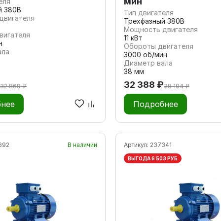
мин
еля
й 380В
Тип двигателя
двигателя
Трехфазный 380В
Мощность двигателя
вигателя
11 кВт
н
Обороты двигателя
ала
3000 об/мин
Диаметр вала
38 мм
32 388 ₽
32 869 ₽
38 104 ₽
нее
Подробнее
692
В наличии
Артикул:
237341
ВЫГОДА 6 503 РУБ