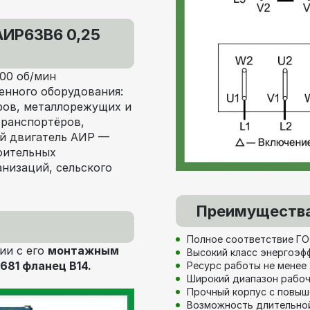
АИР63В6 0,25
00 об/мин
енного оборудования:
ров, металлорежущих и
транспортёров,
ый двигатель АИР —
оительных
низаций, сельского
Преимущества
Полное соответствие ГО
ии с его
монтажным
Высокий класс энергоэф
681 фланец В14.
Ресурс работы не менее 
Широкий диапазон рабочи
Прочный корпус с повы
Возможность длительной