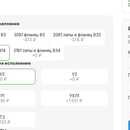
репления
 В3
3081 фланец В5
2081 лапы и фланец В35
-472 ₽
-378 ₽
В14
2181 лапы и фланец В34
+
0 ₽
е исполнение
У2
У3
+
0 ₽
+
0 ₽
У1
УХЛ1
236 ₽
+
1 651 ₽
Т2
 123 ₽
иты