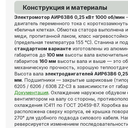
Конструкция и материалы
Электромотор АИР63В6 0,25 кВт 1000 об/мин
—
двигатель переменного тока с короткозамкнут
«беличья клетка». Обмотка статора выполнена 
меди, пропитанной лаком, класс нагревостойко
(предельная температура 155 °C). Станина и 
стандартном варианте
изготовлены из алюмин
габаритов до
100 мм
высоты вала включительно 
габаритов
160 мм
высоты вала и выше — это о
механическую прочность, хорошую теплоотдачу
Высота вала
электродвигателей АИР63В6 0,25 
мм
. Подшипники — закрытые шариковые (типор
6205 / 6206 / 6308 ZZ-C3 в зависимости от габа
Документация
. Охлаждение наружное обдувом
вентилятором на валу со стороны, противопол
охлаждения IC411 по ГОСТ 20459-87. Коробка в
расположена сверху корпуса, её крышка поворач
270° для удобного подвода силового кабеля. Н
реверсируется изменением последовательности