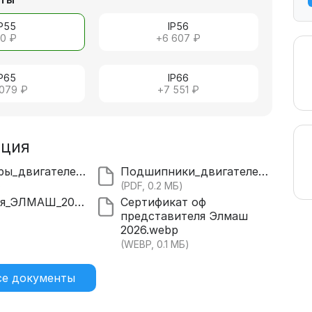
IP55
IP56
+
0 ₽
+
6 607 ₽
IP65
IP66
 079 ₽
+
7 551 ₽
ация
Все_размеры_двигателей_АИР.pdf
Подшипники_двигателей_56_63.pdf
)
(PDF, 0.2 МБ)
Декларация_ЭЛМАШ_2028.pdf
Сертификат оф
представителя Элмаш
)
2026.webp
(WEBP, 0.1 МБ)
се документы