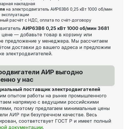
оварная накладная
ля
на электродвигатель АИР63В6 0,25 кВт 1000 об/мин
 эксплуатации
чный расчёт с НДС, оплата по счёт-договору
двигатель
АИР63В6 0,25 кВт 1000 об/мин 3681
 цене — добавьте товар в корзину или
ое предложение у менеджера. Мы рассчитаем
ётом доставки до вашего адреса и предложим
ке электродвигателей.
родвигатели АИР выгодно
енно у нас
иальный поставщик электродвигателей
им опытом работы на рынке промышленного
отаем напрямую с ведущими российскими
лями, поэтому предлагаем минимальные цены
ели АИР при безупречном качестве. Весь
рован, соответствует ГОСТ Р и имеет полный
ной документации
.