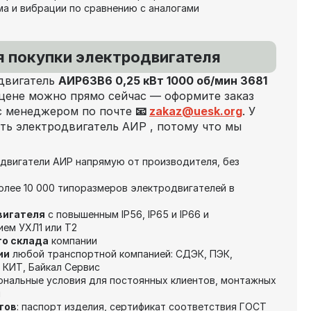
а и вибрации по сравнению с аналогами
я покупки электродвигателя
 двигатель
АИР63В6 0,25 кВт 1000 об/мин 3681
цене можно прямо сейчас — оформите заказ
 с менеджером по почте
📧
zakaz@uesk.org
. У
ть электродвигатель АИР , потому что мы
двигатели АИР напрямую от производителя, без
лее 10 000 типоразмеров электродвигателей в
вигателя
с повышенным IP56, IP65 и IP66 и
ием УХЛ1 или Т2
го склада
компании
ии
любой транспортной компанией: СДЭК, ПЭК,
 КИТ, Байкал Сервис
ональные условия для постоянных клиентов, монтажных
й
тов
: паспорт изделия, сертификат соответствия ГОСТ