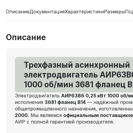
Описание
Документация
Характеристики
Размеры
По
Описание
Трехфазный асинхронный
электродвигатель АИР63В6
1000 об/мин 3681 фланец В
Электродвигатель
АИР63В6 0,25 кВт 1000 об/м
исполнения
3681 фланец В14
— надёжный пром
общепромышленного назначения, изготовленн
2000.
Мы являемся
официальным поставщико
АИР с полной гарантией производителя.