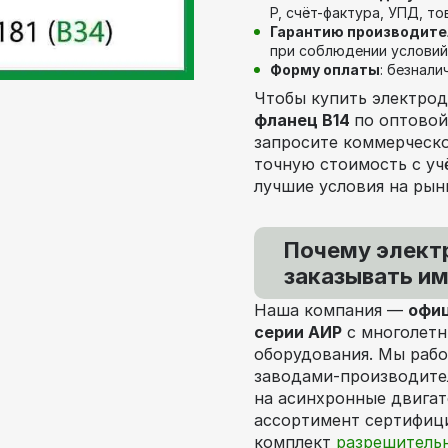
Р, счёт-фактура, УПД, т
Гарантию производите
при соблюдении условий
Форму оплаты
: безнали
Чтобы купить электро
фланец В14
по оптовой
запросите коммерческ
точную стоимость с уч
лучшие условия на рын
Почему элект
заказывать им
Наша компания —
офиц
серии АИР
с многолетн
оборудования. Мы раб
заводами-производите
на асинхронные двигат
ассортимент сертифици
комплект
разрешитель