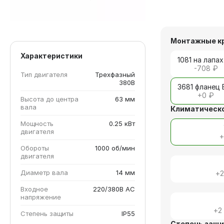
Монтажные к
Характеристики
1081 на лапах
-708 ₽
Тип двигателя
Трехфазный
380В
3681 фланец 
+
0 ₽
Высота до центра
63 мм
вала
Климатическо
Мощность
0.25 кВт
двигателя
Обороты
1000 об/мин
двигателя
Диаметр вала
14 мм
+
Входное
220/380В AC
напряжение
+
2
Степень защиты
IP55
Степень защ