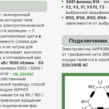
3681 фланец В14
- мо
У2, У3, У1, УХЛ1, Т2
- 
выбранной модифика
 асинхронный
IP55, IP56, IP65, IP66
-
ым ротором типа
зависимости от выбр
из электротехнической
сти изоляции — F
подшипниковые щиты
в
Подключение 
иевого сплава для
и из чугуна для
Электромотор АИР63В6
беспечивает высокую
от трехфазной сети 38
 и оптимальный вес.
осуществляется в коро
кВт 1000 об/мин
-
63
220/380В AC
азмеры 6203 / 6204 /
рита) -
см. раздел
 собственным
ожной приводу; способ
ыводов (БРНО)
ивается на 90 / 180 /
аправление вращения
 подключения фаз.