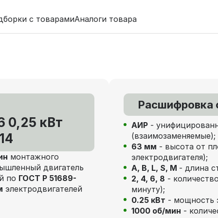
дборки с товарами
Аналоги товара
Расшифровка 
 0,25 кВт
АИР
- унифицированн
14
(взаимозаменяемые);
63 мм
- высота от пл
ин
монтажного
электродвигателя);
ышленный двигатель
А, В, L, S, М
- длина с
ый по
ГОСТ Р 51689-
2, 4, 6, 8
- количество
м
электродвигателей
минуту);
0.25 кВт
- мощность э
1000 об/мин
- количе