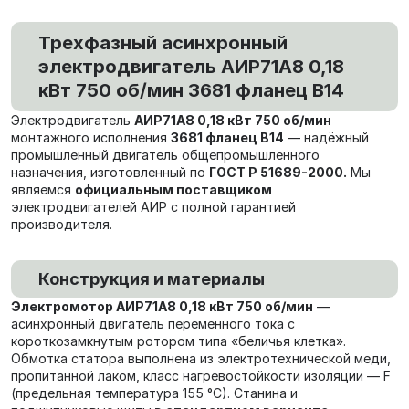
Трехфазный асинхронный
электродвигатель АИР71А8 0,18
кВт 750 об/мин 3681 фланец В14
Электродвигатель
АИР71А8 0,18 кВт 750 об/мин
монтажного исполнения
3681 фланец В14
— надёжный
промышленный двигатель общепромышленного
назначения, изготовленный по
ГОСТ Р 51689-2000.
Мы
являемся
официальным поставщиком
электродвигателей АИР с полной гарантией
производителя.
Конструкция и материалы
Электромотор АИР71А8 0,18 кВт 750 об/мин
—
асинхронный двигатель переменного тока с
короткозамкнутым ротором типа «беличья клетка».
Обмотка статора выполнена из электротехнической меди,
пропитанной лаком, класс нагревостойкости изоляции — F
(предельная температура 155 °C). Станина и