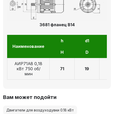
3681 фланец В14
h
d1
l1
Наименование
H
D
E
АИР71А8 0,18
кВт 750 об/
71
19
4
мин
Вам может подойти
Двигатели для воздуходувки 0.18 кВт