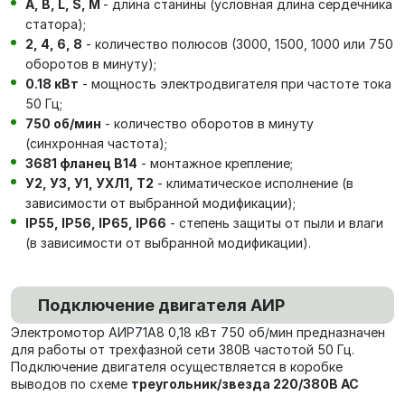
А, В, L, S, М
- длина станины (условная длина сердечника
статора);
2, 4, 6, 8
- количество полюсов (3000, 1500, 1000 или 750
оборотов в минуту);
0.18 кВт
- мощность электродвигателя при частоте тока
50 Гц;
750 об/мин
- количество оборотов в минуту
(синхронная частота);
3681 фланец В14
- монтажное крепление;
У2, У3, У1, УХЛ1, Т2
- климатическое исполнение (в
зависимости от выбранной модификации);
IP55, IP56, IP65, IP66
- степень защиты от пыли и влаги
(в зависимости от выбранной модификации).
Подключение двигателя АИР
Электромотор АИР71А8 0,18 кВт 750 об/мин
предназначен
для работы от трехфазной сети 380В частотой 50 Гц.
Подключение двигателя осуществляется в коробке
выводов по схеме
треугольник/звезда 220/380В AC