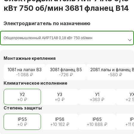
кВт 750 об/мин 3681 фланец В14
Электродвигатель по назначению
Монтажные крепления
1081 на лапах В3
3081 фланец В5
2081 лапы и фланец 
-1 088 ₽
-726 ₽
-580 ₽
Климатическое исполнение
У2
У3
У1
У
+
0 ₽
+
0 ₽
+
363 ₽
+
2 
Степень защиты
IP55
IP56
IP65
I
+
0 ₽
+
10 162 ₽
+
10 888 ₽
+
11 