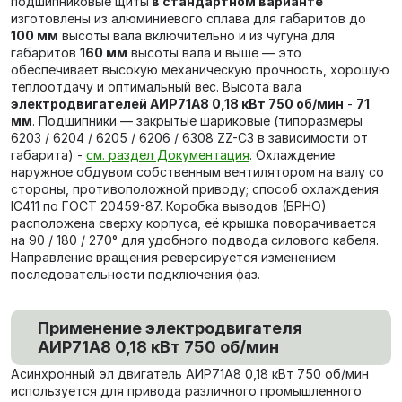
подшипниковые щиты
в стандартном варианте
изготовлены из алюминиевого сплава для габаритов до
100 мм
высоты вала включительно и из чугуна для
габаритов
160 мм
высоты вала и выше — это
обеспечивает высокую механическую прочность, хорошую
теплоотдачу и оптимальный вес. Высота вала
электродвигателей АИР71А8 0,18 кВт 750 об/мин
-
71
мм
. Подшипники — закрытые шариковые (типоразмеры
6203 / 6204 / 6205 / 6206 / 6308 ZZ-C3 в зависимости от
габарита) -
см. раздел Документация
. Охлаждение
наружное обдувом собственным вентилятором на валу со
стороны, противоположной приводу; способ охлаждения
IC411 по ГОСТ 20459-87. Коробка выводов (БРНО)
расположена сверху корпуса, её крышка поворачивается
на 90 / 180 / 270° для удобного подвода силового кабеля.
Направление вращения реверсируется изменением
последовательности подключения фаз.
Применение электродвигателя
АИР71А8 0,18 кВт 750 об/мин
Асинхронный эл двигатель АИР71А8 0,18 кВт 750 об/мин
используется для привода различного промышленного