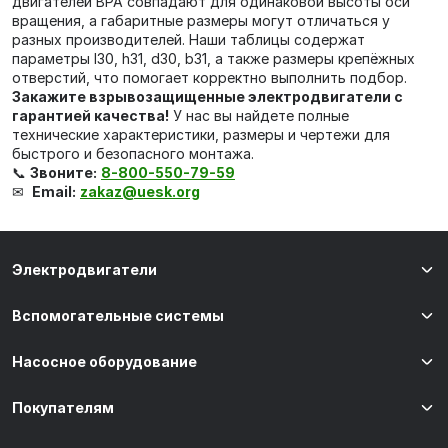
двигателей ВРА совпадают для одинаковой высоты оси
вращения, а габаритные размеры могут отличаться у
разных производителей. Наши таблицы содержат
параметры l30, h31, d30, b31, а также размеры крепёжных
отверстий, что помогает корректно выполнить подбор.
Закажите взрывозащищенные электродвигатели с
гарантией качества!
У нас вы найдете полные
технические характеристики, размеры и чертежи для
быстрого и безопасного монтажа.
📞
Звоните:
8-800-550-79-59
✉
Email:
zakaz@uesk.org
Электродвигатели
Вспомогательные системы
Насосное оборудование
Покупателям