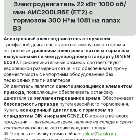
Электродвигатель 22 кВт 1000 об/
мин AИC200LB6Е (ET2) с
тормозом 300 Н*м 1081 на лапах
В3
Асинхронный электродвигатель с тормозом
—
трёхфазный двигатель с короткозамкнутым ротором и
встроенным
дисковым электромагнитным тормозом
,
выпускаемый по международному стандарту DIN EN
50347.
Присоединительные размеры соответствуют
европейской размерной сетке, что обеспечивает пряму
совместимость с импортным оборудованием без
переходных плит и адаптеров.
Эл двигатель является
самотормозящимся элементом
привода
, позволяющим обеспечивать остановку
двигателя за
регламентированное время
. Обеспечивает
безопасность привода
путем аварийного торможения.
Купить
асинхронный двигатель с тормозом по
стандартам DIN и нормам CENELEC
можно в каталоге
продукции —
актуальные цены, наличие на складе и сроки
поставки
указаны на карточке каждого товара.
📧 Отправьте заявку прямо сейчас:
zakaz@uesk.org
*Асинхронные двигатели c электромагнитным