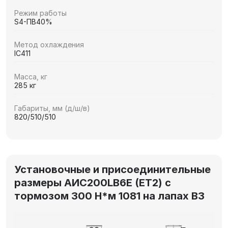
Режим работы
S4-ПВ40%
Метод охлаждения
IC411
Масса, кг
285 кг
Габариты, мм (д/ш/в)
820/510/510
Установочные и присоединительные
размеры AИC200LB6Е (ET2) с
тормозом 300 Н*м 1081 на лапах В3