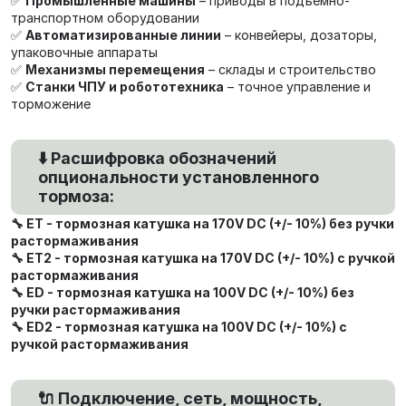
✅
Промышленные машины
– приводы в подъемно-
транспортном оборудовании
✅
Автоматизированные линии
– конвейеры, дозаторы,
упаковочные аппараты
✅
Механизмы перемещения
– склады и строительство
✅
Станки ЧПУ и робототехника
– точное управление и
торможение
⬇️ Расшифровка обозначений
опциональности установленного
тормоза:
🔧 ET - тормозная катушка на 170V DC (+/- 10%) без ручки
растормаживания
🔧 ET2 - тормозная катушка на 170V DC (+/- 10%) с ручкой
растормаживания
🔧 ED - тормозная катушка на 100V DC (+/- 10%) без
ручки растормаживания
🔧 ED2 - тормозная катушка на 100V DC (+/- 10%) с
ручкой растормаживания
🔌 Подключение, сеть, мощность,