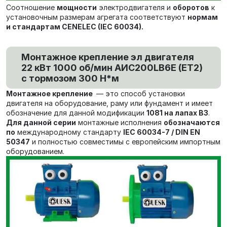
Соотношение
мощности
электродвигателя и
оборотов
к
установочным размерам агрегата соответствуют
нормам
и стандартам CENELEC (IEC 60034).
Монтажное крепление эл двигателя
22 кВт 1000 об/мин AИC200LB6Е (ET2)
с тормозом 300 Н*м
Монтажное крепление
— это способ установки
двигателя на оборудование, раму или фундамент и имеет
обозначение для данной модификации
1081 на лапах В3
.
Для данной серии
монтажные исполнения
обозначаются
по
международному стандарту
IEC 60034-7 / DIN EN
50347
и полностью совместимы с европейским импортным
оборудованием.