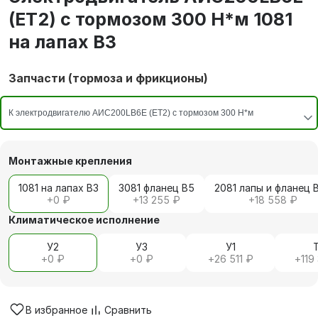
(ET2) с тормозом 300 Н*м 1081
на лапах В3
Запчасти (тормоза и фрикционы)
Монтажные крепления
1081 на лапах В3
3081 фланец В5
2081 лапы и фланец 
+
0 ₽
+
13 255 ₽
+
18 558 ₽
Климатическое исполнение
У2
У3
У1
+
0 ₽
+
0 ₽
+
26 511 ₽
+
119
В избранное
Сравнить