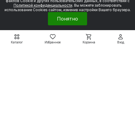
файлов Сookie и других пользовательских данных, в соответствии с
Политикой конфиденциальности
. Вы можете заблокировать
использование Cookies сайтом, изменив настройки Вашего браузера.
Понятно
Каталог
Избранное
Корзина
Вход
Двигатели с тормозом DIN
Двигатели с тормозом DIN
АИС63А2Е (ED2,ET2) с
АИС63В2Е (ED2,ET2) с
тормозом 2 Н*м
тормозом 2 Н*м
16 914 ₽
16 990 ₽
21 143 ₽
21 238 ₽
Подробнее
Подробнее
Электродвигатели