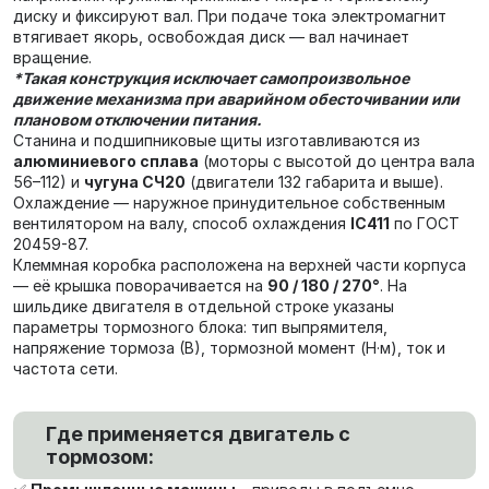
диску и фиксируют вал. При подаче тока электромагнит
втягивает якорь, освобождая диск — вал начинает
вращение.
*Такая конструкция исключает самопроизвольное
движение механизма при аварийном обесточивании или
плановом отключении питания.
Станина и подшипниковые щиты изготавливаются из
алюминиевого сплава
(моторы с высотой до центра вала
56–112) и
чугуна СЧ20
(двигатели 132 габарита и выше).
Охлаждение — наружное принудительное собственным
вентилятором на валу, способ охлаждения
IC411
по ГОСТ
20459-87.
Клеммная коробка расположена на верхней части корпуса
— её крышка поворачивается на
90 / 180 / 270°
. На
шильдике двигателя в отдельной строке указаны
параметры тормозного блока: тип выпрямителя,
напряжение тормоза (В), тормозной момент (Н·м), ток и
частота сети.
Где применяется двигатель с
тормозом: