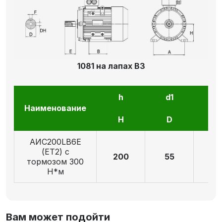
1081 на лапах В3
h
d1
l1
Наименование
H
D
E
AИC200LB6Е
(ET2) с
200
55
11
тормозом 300
Н*м
Вам может подойти