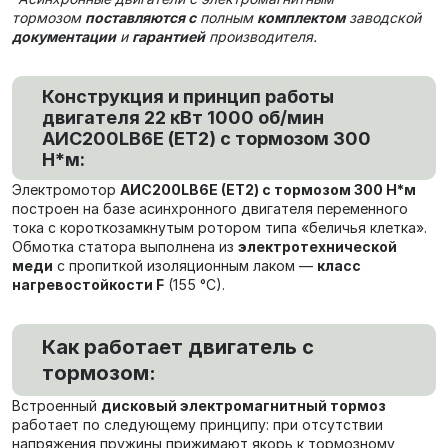
тормозом
поставляются с
полным
комплектом
заводской
документации
и
гарантией
производителя.
Конструкция и принцип работы
двигателя 22 кВт 1000 об/мин
AИC200LB6Е (ET2) с тормозом 300
Н*м:
Электромотор
AИC200LB6Е (ET2) с тормозом 300 Н*м
построен на базе асинхронного двигателя переменного
тока с короткозамкнутым ротором типа «беличья клетка».
Обмотка статора выполнена из
электротехнической
меди
с пропиткой изоляционным лаком —
класс
нагревостойкости F
(155 °C).
Как работает двигатель с
тормозом:
Встроенный
дисковый электромагнитный тормоз
работает по следующему принципу: при отсутствии
напряжения пружины прижимают якорь к тормозному