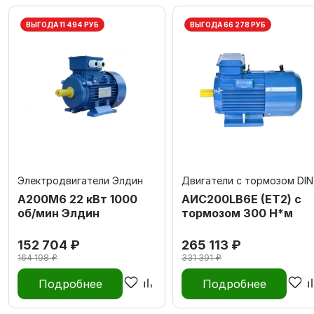
ВЫГОДА 11 494 РУБ
ВЫГОДА 66 278 РУБ
Электродвигатели Элдин
Двигатели с тормозом DIN
А200М6 22 кВт 1000
AИC200LB6Е (ET2) с
об/мин Элдин
тормозом 300 Н*м
152 704 ₽
265 113 ₽
164 198 ₽
331 391 ₽
Подробнее
Подробнее