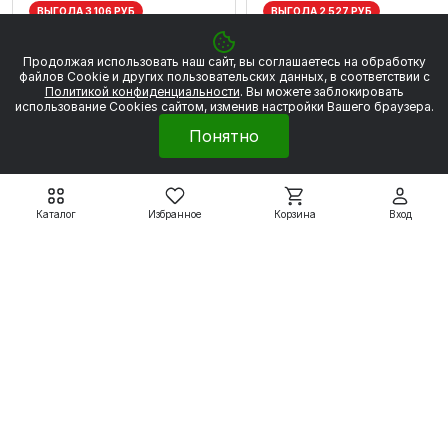
ВЫГОДА 3 106 РУБ
ВЫГОДА 2 527 РУБ
Продолжая использовать наш сайт, вы соглашаетесь на обработку
файлов Сookie и других пользовательских данных, в соответствии с
Политикой конфиденциальности
. Вы можете заблокировать
использование Cookies сайтом, изменив настройки Вашего браузера.
Понятно
Каталог
Избранное
Корзина
Вход
Электродвигатели WEG
Электродвигатели WEG
W22
W22
WEG W22 90S 2P 1,5
WEG W22 80 2Р 0.75
кВт 3000 об/мин
кВт 3000 об/мин
27 954 ₽
22 745 ₽
31 060 ₽
25 272 ₽
Подробнее
Подробнее