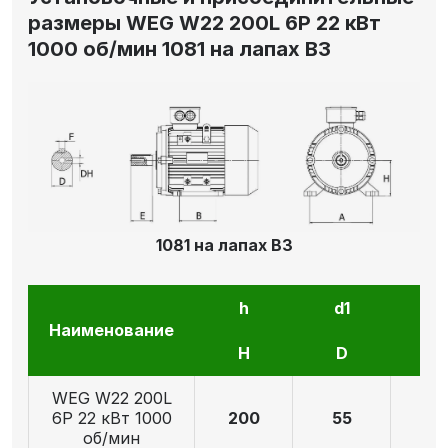
размеры WEG W22 200L 6P 22 кВт
1000 об/мин 1081 на лапах В3
1081 на лапах В3
h
d1
l1
Наименование
H
D
E
WEG W22 200L
6P 22 кВт 1000
200
55
11
об/мин