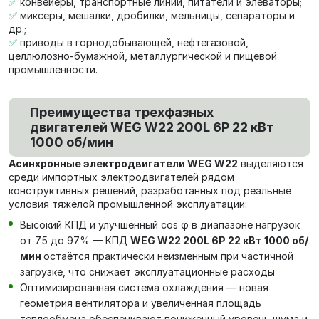
✅
конвейеры, транспортные линии, питатели и элеваторы;
✅
миксеры, мешалки, дробилки, мельницы, сепараторы и
др.;
✅
приводы в горнодобывающей, нефтегазовой,
целлюлозно-бумажной, металлургической и пищевой
промышленности.
Преимущества трехфазных
двигателей WEG W22 200L 6P 22 кВт
1000 об/мин
Асинхронные электродвигатели WEG W22
выделяются
среди импортных электродвигателей рядом
конструктивных решений, разработанных под реальные
условия тяжёлой промышленной эксплуатации:
Высокий КПД и улучшенный cos φ в диапазоне нагрузок
от 75 до 97% — КПД
WEG W22 200L 6P 22 кВт 1000 об/
мин
остаётся практически неизменным при частичной
загрузке, что снижает эксплуатационные расходы
Оптимизированная система охлаждения — новая
геометрия вентилятора и увеличенная площадь
теплообмена обеспечивают пониженный уровень шума и