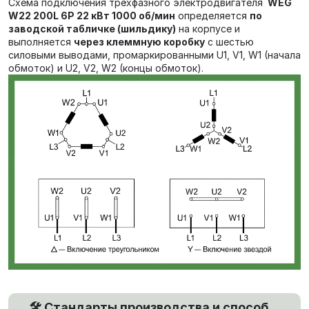
Схема подключения трёхфазного электродвигателя
WEG
W22 200L 6P 22 кВт 1000 об/мин
определяется
по
заводской табличке (шильдику)
на корпусе и
выполняется
через клеммную коробку
с шестью
силовыми выводами, промаркированными U1, V1, W1 (начала
обмоток) и U2, V2, W2 (концы обмоток).
🛠️ Стандарты производства и способ