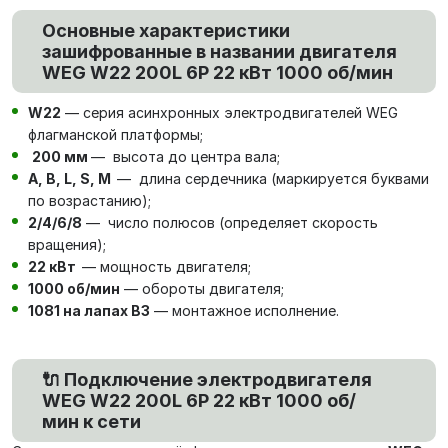
Основные характеристики
зашифрованные в названии двигателя
WEG W22 200L 6P 22 кВт 1000 об/мин
W22
— серия асинхронных электродвигателей WEG
флагманской платформы;
200 мм
— высота до центра вала;
А, В, L, S, М
— длина сердечника (маркируется буквами
по возрастанию);
2/4/6/8
— число полюсов (определяет скорость
вращения);
22 кВт
— мощность двигателя;
1000 об/мин
— обороты двигателя;
1081 на лапах В3
— монтажное исполнение.
🔌 Подключение электродвигателя
WEG W22 200L 6P 22 кВт 1000 об/
мин к сети