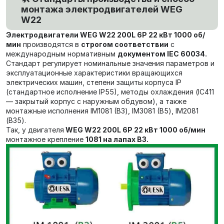
монтажа электродвигателей WEG
W22
Электродвигатели
WEG W22 200L 6P 22 кВт 1000 об/
мин
производятся в
строгом соответствии
с
международным нормативным
документом
IEC 60034.
Стандарт регулирует номинальные значения параметров и
эксплуатационные характеристики вращающихся
электрических машин,
степени защиты корпуса IP
(стандартное исполнение IP55),
методы охлаждения (IC411
— закрытый корпус с наружным обдувом), а также
монтажные исполнения IM1081 (В3), IM3081 (В5), IM2081
(В35).
Так, у двигателя
WEG W22 200L 6P 22 кВт 1000 об/мин
монтажное крепление
1081 на лапах В3.