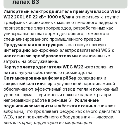
лапах В3
Импортный электродвигатель премиум класса WEG
W22 200L 6P 22 кВт 1000 об/мин
относиться к группе
трёхфазных асинхронных машин от мирового лидера в
производстве электроприводов, разработанных как
универсальная платформа для общего, тяжёлого и
специализированного промышленного привода.
Продуманная конструкция
гарантирует лёгкую
интеграцию
асинхронных электродвигателей WEG
с
частотными преобразователями
и минимальные
затраты на обслуживание.
Корпус электродвигателя WEG W22
изготовлен из
литого чугуна собственного производства.
Оптимизированная форма рёбер
охлаждения и
з
акрытый вентилятор
с улучшенной аэродинамикой
обеспечивают эффективный отвод тепла и пониженный
уровень шума — критически важные параметры при
непрерывной работе в режиме S1.
Усиленные
подшипниковые щиты
и
жёсткая станина
снижают
вибрации, что продлевает ресурс как самого двигателя
WEG, так и подключённого оборудования —
насосов,
вентиляторов, редукторов и компрессоров