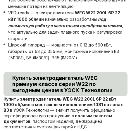
меньшие потери на вентиляцию
VFD-ready — электродвигатели
WEG W22 200L 6P 22
кВт 1000 об/мин
изначально разработаны
под
совместную работу с частотными преобразователями
,
что актуально для задач плавного пуска и регулировки
скорости
Широкий типоряд — мощности от 0,12 до 500 кВт,
габариты от 63 до 355 мм, монтажные исполнения В3
(IM1081), В5 (IM3081), В35 (IM2081)
Купить электродвигатель WEG
премиум класса серии W22 по
выгодным ценам в УЭСК-Технологии
Купить электродвигатель WEG W22 200L 6P 22 кВт
1000 об/мин с монтажным исполнением 1081 на лапах
В3
в УЭСК-Технологии — значит получить официально
сертифицированную продукцию
с полным пакетом
документов
: паспортом изделия, декларацией
соответствия и счётом-фактурой с НДС.