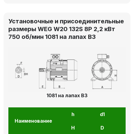
Установочные и присоединительные
размеры WEG W20 132S 8P 2,2 кВт
750 об/мин 1081 на лапах В3
1081 на лапах В3
h
d1
l1
Наименование
H
D
E