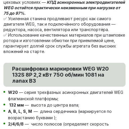
цеховых условиях —
КПД асинхронных электродвигателей
WEG остаётся практически неизменным при нагрузке от
75 до 97%.
✅ Усиленная станина продлевают ресурс как самого
двигателя WEG, так и подключённого оборудования —
редуктора, насоса, вентилятора или транспортёра.
✅ Использование качественных материалов при штамповке
ротора и изготовлении обмотки при приемлемой цене,
гарантирует долгий срок службы агрегата без высоких
вложений на старте.
Расшифровка маркировки WEG W20
132S 8P 2,2 кВт 750 об/мин 1081 на
лапах В3
W20
— серия трехфазных асинхронных двигателей WEG
флагманской платформы;
132 мм
— высота до центра вала;
А, В, L, S, М
— длина сердечника (маркируется по
возрастанию буквами );
2/4/6/8
— число полюсов (определяет скорость