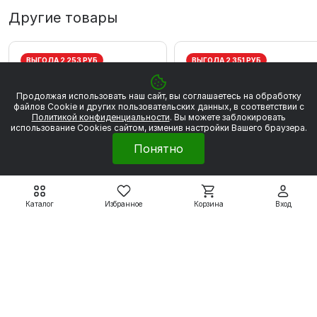
Другие товары
ВЫГОДА 2 253 РУБ
ВЫГОДА 2 351 РУБ
Продолжая использовать наш сайт, вы соглашаетесь на обработку
файлов Сookie и других пользовательских данных, в соответствии с
Политикой конфиденциальности
. Вы можете заблокировать
использование Cookies сайтом, изменив настройки Вашего браузера.
Понятно
Каталог
Избранное
Корзина
Вход
Электродвигатели WEG
Электродвигатели WEG
W20
W20
WEG W20 80 2Р 0.75
WEG W20 80 2P 1,1 кВт
кВт 3000 об/мин
3000 об/мин
20 280 ₽
21 161 ₽
22 533 ₽
23 512 ₽