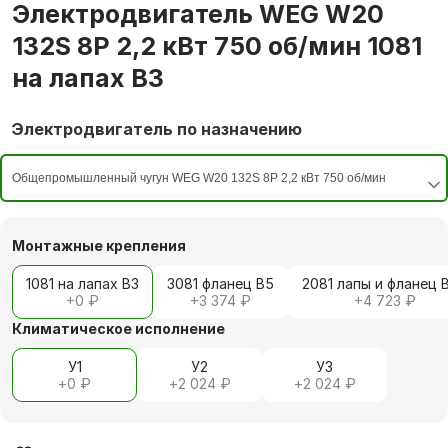
Электродвигатель WEG W20
132S 8P 2,2 кВт 750 об/мин 1081
на лапах В3
Электродвигатель по назначению
Монтажные крепления
1081 на лапах В3
3081 фланец В5
2081 лапы и фланец 
+
0 ₽
+
3 374 ₽
+
4 723 ₽
Климатическое исполнение
У1
У2
У3
+
0 ₽
+
2 024 ₽
+
2 024 ₽