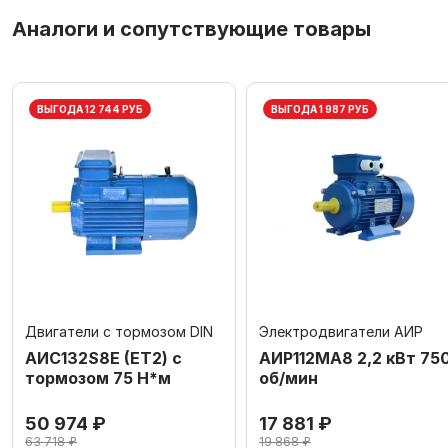
Аналоги и сопутствующие товары
ВЫГОДА 12 744 РУБ
ВЫГОДА 1 987 РУБ
Двигатели с тормозом DIN
Электродвигатели АИР
АИС132S8Е (ET2) с
АИР112МА8 2,2 кВт 75
тормозом 75 Н*м
об/мин
50 974 ₽
17 881 ₽
63 718 ₽
19 868 ₽