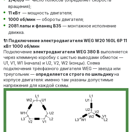
вращения);
11 кВт
— мощность двигателя;
1000 об/мин
— обороты двигателя;
2081 лапы и фланец В35
— монтажное исполнение
движка.
🔌 Подключение электродвигателя WEG W20 160L 6P 11
кВт 1000 об/мин
Подключение
электродвигателя WEG 380 В
выполняется
через клеммную коробку с шестью выводами обмоток —
U1, V1, W1 (начала) и U2, V2, W2 (концы). Схема
подключения трёхфазного двигателя WEG — звезда или
треугольник —
определяется строго по шильдику
на
корпусе двигателя: именно там указаны допустимые
напряжения для каждой схемы.