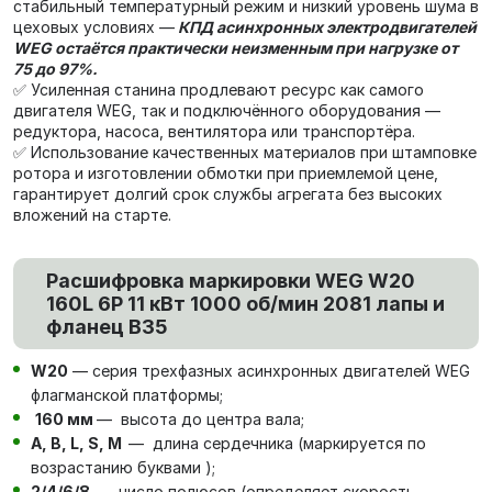
стабильный температурный режим и низкий уровень шума в
цеховых условиях —
КПД асинхронных электродвигателей
WEG остаётся практически неизменным при нагрузке от
75 до 97%.
✅ Усиленная станина продлевают ресурс как самого
двигателя WEG, так и подключённого оборудования —
редуктора, насоса, вентилятора или транспортёра.
✅ Использование качественных материалов при штамповке
ротора и изготовлении обмотки при приемлемой цене,
гарантирует долгий срок службы агрегата без высоких
вложений на старте.
Расшифровка маркировки WEG W20
160L 6P 11 кВт 1000 об/мин 2081 лапы и
фланец В35
W20
— серия трехфазных асинхронных двигателей WEG
флагманской платформы;
160 мм
— высота до центра вала;
А, В, L, S, М
— длина сердечника (маркируется по
возрастанию буквами );
2/4/6/8
— число полюсов (определяет скорость