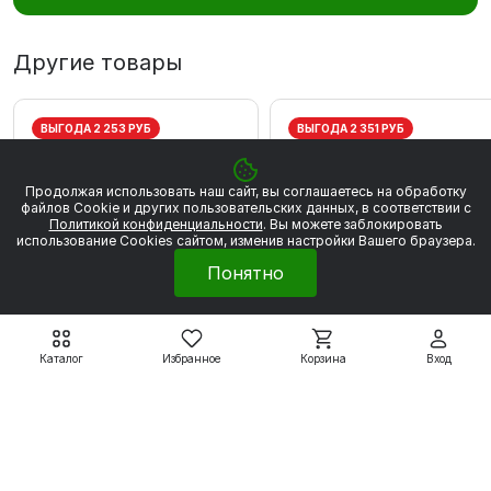
Другие товары
ВЫГОДА 2 253 РУБ
ВЫГОДА 2 351 РУБ
Продолжая использовать наш сайт, вы соглашаетесь на обработку
файлов Сookie и других пользовательских данных, в соответствии с
Политикой конфиденциальности
. Вы можете заблокировать
использование Cookies сайтом, изменив настройки Вашего браузера.
Понятно
Каталог
Избранное
Корзина
Вход
Электродвигатели WEG
Электродвигатели WEG
W20
W20
WEG W20 80 2Р 0.75
WEG W20 80 2P 1,1 кВт
кВт 3000 об/мин
3000 об/мин
20 280 ₽
21 161 ₽