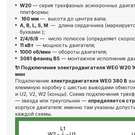
W20
— серия трехфазных асинхронных двига
платформы;
160 мм
— высота до центра вала;
А, В, L, S, М
— длина сердечника (маркируетс
буквами );
2/4/6/8
— число полюсов (определяет скорос
11 кВт
— мощность двигателя;
1000 об/мин
— обороты двигателя;
3081 фланец В5
— монтажное исполнение дв
🔌 Подключение электродвигателя WEG W20 160
мин
Подключение
электродвигателя WEG 380 В
вы
клеммную коробку с шестью выводами обмоток 
и U2, V2, W2 (концы). Схема подключения трёх
— звезда или треугольник —
определяется стр
корпусе двигателя: именно там указаны допус
каждой схемы.