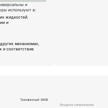
иверсальны и
оры используют в:
ких жидкостей
,
ии и
 других механизмах,
к и соответствие
Трехфазный 380В
Входное напряжение