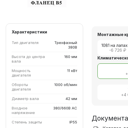
Характеристики
Монтажные к
Тип двигателя
Трехфазный
1081 на лапах
380В
-6 726 ₽
Высота до центра
160 мм
Климатическо
вала
Мощность
11 кВт
двигателя
Обороты
1000 об/мин
двигателя
+
4
Диаметр вала
42 мм
Входное
380/660В AC
напряжение
Документ
Степень защиты
IP55