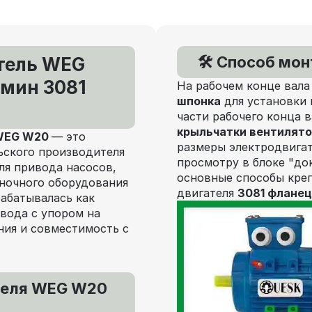
🛠️ Способ мо
тель WEG
/мин 3081
На рабочем конце вала
шпонка
для установки 
части рабочего конца 
крыльчатки вентилят
 WEG W20
— это
размеры электродвигат
ьского производителя
просмотру в блоке "до
ля привода насосов,
основные способы кре
аночного оборудования
двигателя
3081 фланец
рабатывалась как
вода с упором на
ния и совместимость с
теля WEG W20