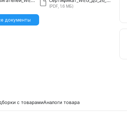
Каталог_двигателей_WEG_20.pdf
Сертификат_WEG_до_26_года.pdf
)
(PDF, 1.6 МБ)
се документы
дборки с товарами
Аналоги товара