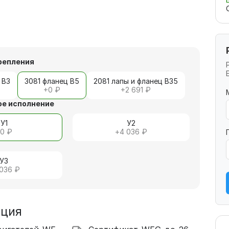
репления
 В3
3081 фланец В5
2081 лапы и фланец В35
+
0 ₽
+
2 691 ₽
е исполнение
У1
У2
+
0 ₽
+
4 036 ₽
У3
 036 ₽
ация