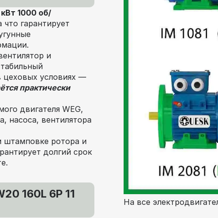
кВт 1000 об/
а что гарантирует
угунные
рмации.
вентилятор и
стабильный
в цеховых условиях —
ётся практически
мого двигателя WEG,
, насоса, вентилятора
и штамповке ротора и
рантирует долгий срок
е.
20 160L 6P 11
На все электродвигател