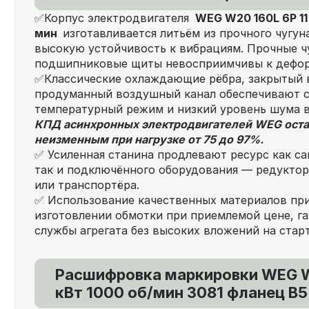
✅Корпус электродвигателя
WEG W20 160L 6P 11 
мин
изготавливается литьём из прочного чугун
высокую устойчивость к вибрациям. Прочные ч
подшипниковые щиты невосприимчивы к дефо
✅Классические охлаждающие рёбра, закрытый 
продуманный воздушный канал обеспечивают 
температурный режим и низкий уровень шума 
КПД асинхронных электродвигателей WEG оста
неизменным при нагрузке от 75 до 97%.
✅ Усиленная станина продлевают ресурс как са
так и подключённого оборудования — редуктора
или транспортёра.
✅ Использование качественных материалов пр
изготовлении обмотки при приемлемой цене, га
службы агрегата без высоких вложений на старт
Расшифровка маркировки WEG W
кВт 1000 об/мин 3081 фланец В5