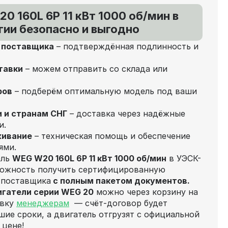
0 160L 6P 11 кВт 1000 об/мин в
ии безопасно и выгодно
т поставщика
– подтверждённая подлинность и
тавки
– можем отправить со склада или
ров
– подберём оптимальную модель под ваши
и и странам СНГ
– доставка через надёжные
и.
живание
– техническая помощь и обеспечение
ями.
ель
WEG W20 160L 6P 11 кВт 1000 об/мин
в УЭСК-
можность получить сертифицированную
 поставщика
с полным пакетом документов.
игатели серии WEG 20
можно через корзину на
явку
менеджерам
— счёт‑договор будет
шие сроки, а двигатель отгрузят с официальной
 цене!