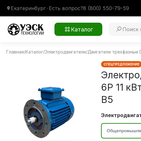
Екатеринбург
Есть вопрос?
8 (800) 550-79-59
Каталог
Главная
/
Каталог
/
Электродвигатели
/
Двигатели трехфазные 
WEG W20 160L 6P 11 кВт 1000 об/мин
Монтажное крепление
3081 фланец В5
Климатическое исполнение
У1
СПЕЦПРЕДЛОЖЕНИЕ
Электро
6P 11 кВ
В5
Электродвигат