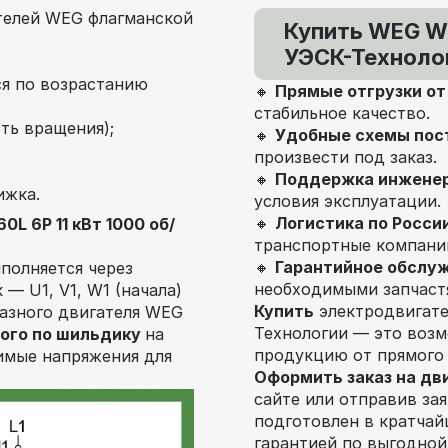
телей WEG флагманской
Купить WEG W2
УЭСК-Технолог
я по возрастанию
🔸
Прямые отгрузки о
стабильное качество.
ть вращения);
🔸
Удобные схемы пос
произвести под заказ.
🔸
Поддержка инжене
ижка.
условия эксплуатации.
🔸
Логистика по Росси
L 6P 11 кВт 1000 об/
транспортные компани
🔸
Гарантийное обслу
полняется через
необходимыми запчаст
— U1, V1, W1 (начала)
Купить
электродвигат
фазного двигателя WEG
Технологии — это воз
ого по шильдику
на
продукцию от прямого
тимые напряжения для
Оформить заказ на дв
сайте или отправив за
подготовлен в кратчай
гарантией по выгодной