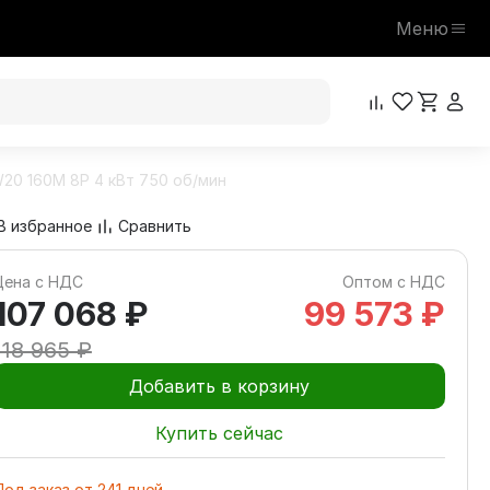
Меню
20 160M 8P 4 кВт 750 об/мин
107 068 ₽
В корзину
118 965 ₽
В избранное
Сравнить
Цена с НДС
Оптом с НДС
107 068 ₽
99 573 ₽
118 965 ₽
Добавить в корзину
Купить сейчас
Под заказ
от
241
дней