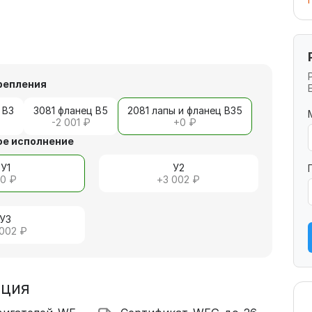
репления
 В3
3081 фланец В5
2081 лапы и фланец В35
-2 001 ₽
+
0 ₽
е исполнение
У1
У2
+
0 ₽
+
3 002 ₽
У3
 002 ₽
ация