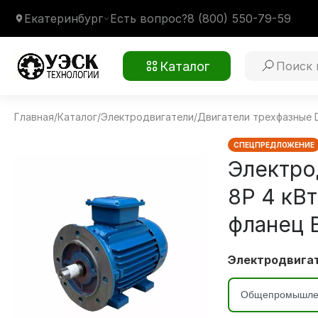
Екатеринбург
Есть вопрос?
8 (800) 550-79-59
Каталог
Главная
/
Каталог
/
Электродвигатели
/
Двигатели трехфазные 
WEG W20 160M 8P 4 кВт 750 об/мин
Монтажное крепление
2081 лапы и фланец В35
Климатическое исполнение
У1
СПЕЦПРЕДЛОЖЕНИЕ
Электро
8P 4 кВт
фланец 
Электродвигат