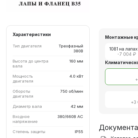
Характеристики
Монтажные к
Тип двигателя
Трехфазный
1081 на лапах
380В
-7 004 ₽
Высота до центра
160 мм
Климатическо
вала
Мощность
4.0 кВт
двигателя
Обороты
750 об/мин
двигателя
+
3
Диаметр вала
42 мм
Входное
380/660В AC
напряжение
Документ
Степень защиты
IP55