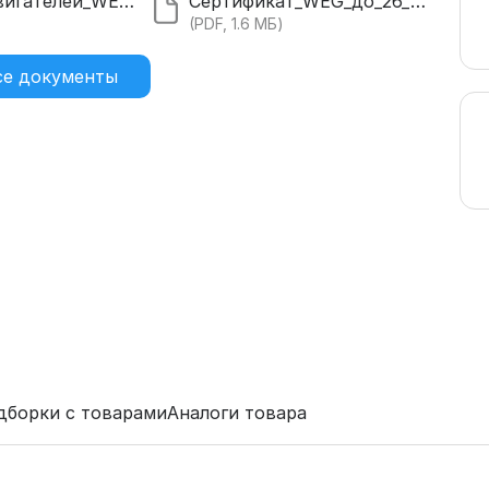
Каталог_двигателей_WEG_20.pdf
Сертификат_WEG_до_26_года.pdf
)
(PDF, 1.6 МБ)
се документы
дборки с товарами
Аналоги товара