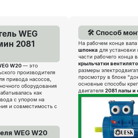
🛠️ Способ мо
тель WEG
мин 2081
На рабочем конце вала
шпонка
для установки 
части рабочего конца 
крыльчатки вентилят
 WEG W20
— это
размеры электродвигат
ьского производителя
просмотру в блоке "до
ля привода насосов,
основные способы кре
аночного оборудования
двигателя
2081 лапы и
рабатывалась как
вода с упором на
ния и совместимость с
теля WEG W20