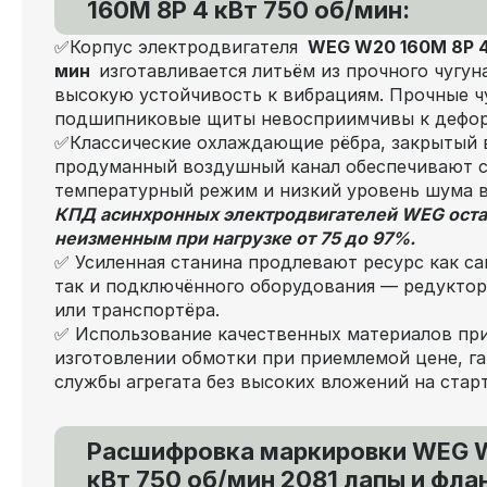
160M 8P 4 кВт 750 об/мин:
✅Корпус электродвигателя
WEG W20 160M 8P 4 
мин
изготавливается литьём из прочного чугун
высокую устойчивость к вибрациям. Прочные ч
подшипниковые щиты невосприимчивы к дефо
✅Классические охлаждающие рёбра, закрытый 
продуманный воздушный канал обеспечивают 
температурный режим и низкий уровень шума 
КПД асинхронных электродвигателей WEG оста
неизменным при нагрузке от 75 до 97%.
✅ Усиленная станина продлевают ресурс как са
так и подключённого оборудования — редуктора
или транспортёра.
✅ Использование качественных материалов пр
изготовлении обмотки при приемлемой цене, га
службы агрегата без высоких вложений на старт
Расшифровка маркировки WEG W
кВт 750 об/мин 2081 лапы и фла