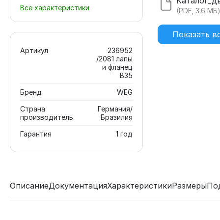
Все характеристики
(PDF, 3.6 МБ
Показать в
Артикул
236952
/2081 лапы
и фланец
В35
Бренд
WEG
Страна
Германия/
производитель
Бразилия
Гарантия
1 год
Описание
Документация
Характеристики
Размеры
По