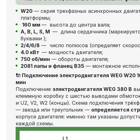
W20
— серия трехфазных асинхронных двига
платформы;
160 мм
— высота до центра вала;
А, В, L, S, М
— длина сердечника (маркируетс
буквами );
2/4/6/8
— число полюсов (определяет скорос
4.0 кВт
— мощность двигателя;
750 об/мин
— обороты двигателя;
2081 лапы и фланец В35
— монтажное исполн
🔌 Подключение электродвигателя WEG W20 16
мин
Подключение
электродвигателя WEG 380 В
вы
клеммную коробку с шестью выводами обмоток 
и U2, V2, W2 (концы). Схема подключения трёх
— звезда или треугольник —
определяется стр
корпусе двигателя: именно там указаны допус
каждой схемы.