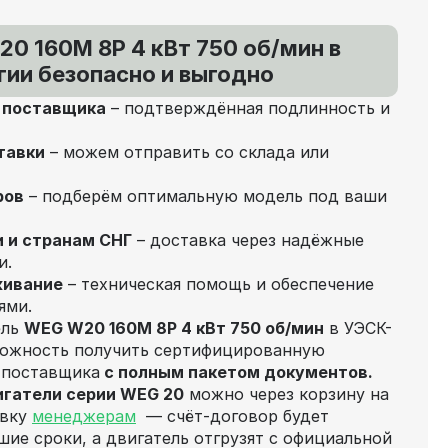
0 160M 8P 4 кВт 750 об/мин в
ии безопасно и выгодно
т поставщика
– подтверждённая подлинность и
тавки
– можем отправить со склада или
ров
– подберём оптимальную модель под ваши
и и странам СНГ
– доставка через надёжные
и.
живание
– техническая помощь и обеспечение
ями.
ель
WEG W20 160M 8P 4 кВт 750 об/мин
в УЭСК-
можность получить сертифицированную
 поставщика
с полным пакетом документов.
игатели серии WEG 20
можно через корзину на
явку
менеджерам
— счёт‑договор будет
шие сроки, а двигатель отгрузят с официальной