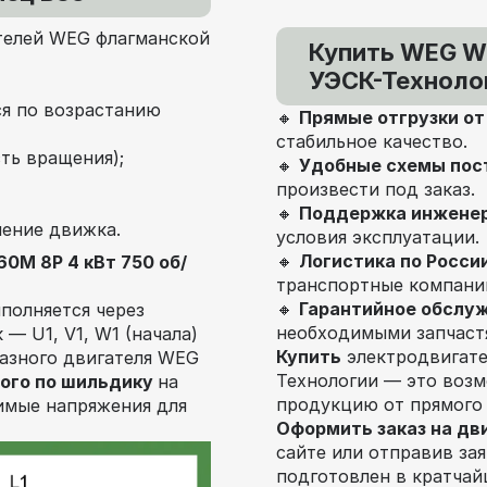
телей WEG флагманской
Купить WEG W2
УЭСК-Технолог
я по возрастанию
🔸
Прямые отгрузки о
стабильное качество.
ть вращения);
🔸
Удобные схемы пос
произвести под заказ.
🔸
Поддержка инжене
ение движка.
условия эксплуатации.
🔸
Логистика по Росси
0M 8P 4 кВт 750 об/
транспортные компани
🔸
Гарантийное обслу
полняется через
необходимыми запчаст
— U1, V1, W1 (начала)
Купить
электродвигат
фазного двигателя WEG
Технологии — это воз
ого по шильдику
на
продукцию от прямого
тимые напряжения для
Оформить заказ на дв
сайте или отправив за
подготовлен в кратчай